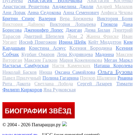
Анастасия Волочкова
Пугачева
Анастасия Костенко
Анастасия Решетова
Анджелина Джоли
Андрей Малахов
Анна Седокова
Ани Лорак
Анна Семенович
Анфиса Чехова
Виктория Боня
Бритни Спирс
Валерия
Вера Брежнева
Виктория Дайнеко
Виктория Лопырева
Глюкоза
Дана
Дмитрий
Борисова
Дженнифер Лопес
Джиган
Дима Билан
Дом 2
Тарасов
Дмитрий Шепелев
Жанна Фриске
Иван
Ургант
Иосиф Пригожин
Ирина Шейк
Кейт Миддлтон
Ким
Ксения Бородина
Ксения
Кардашьян
Кристина Асмус
Собчак
Курбан Омаров
Лера Кудрявцева
Мадонна
Максим
Виторган
Максим Галкин
Мария Кожевникова
Меган Маркл
Настасья Самбурская
Настя Каменских
Наташа Королева
Ольга Бузова
Николай Басков
Нюша
Оксана Самойлова
Павел Прилучный
Полина Гагарина
Прохор Шаляпин
Рианна
Тимати
Рита Дакота
Светлана Лобода
Сергей Лазарев
Филипп Киркоров
Яна Рудковская
© 2004 - 2026 Папарацци.ру
www.paparazzi.ru
– UGC (user generated content)