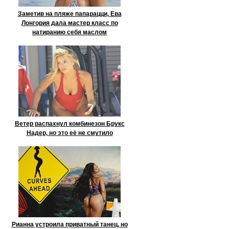
Заметив на пляже папарацци, Ева
Лонгория дала мастер класс по
натиранию себя маслом
Ветер распахнул комбинезон Брукс
Надер, но это её не смутило
Рианна устроила приватный танец, но