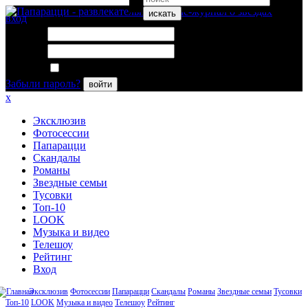
искать
вход
Логин:
Пароль:
Запомнить меня
Забыли пароль?
войти
x
Эксклюзив
Фотосессии
Папарацци
Скандалы
Романы
Звездные семьи
Тусовки
Топ-10
LOOK
Музыка и видео
Телешоу
Рейтинг
Вход
Эксклюзив
Фотосессии
Папарацци
Скандалы
Романы
Звездные семьи
Тусовки
Топ-10
LOOK
Музыка и видео
Телешоу
Рейтинг