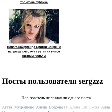
только на публике
Нового бойфренда Бритни Спирс не
напрягает, что она светит на улице
нижним бельем
Посты пользователя sergzzz
Пользователь не создал ни одного поста
Алла
Агата Муцениеце
Алена Водонаева
Алена Шишкова