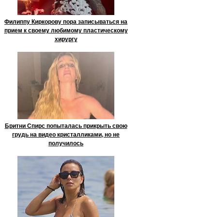
Филиппу Киркорову пора записываться на
прием к своему любимому пластическому
хирургу
Бритни Спирс попыталась прикрыть свою
грудь на видео кристалликами, но не
получилось