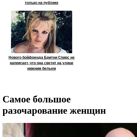
только на публике
Нового бойфренда Бритни Спирс не
напрягает, что она светит на улице
нижним бельем
Самое большое
разочарование женщин