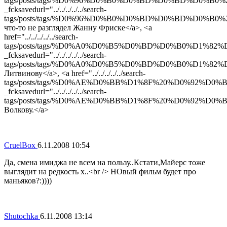
tags/posts/tags/%D0%96%D0%B0%D0%BD%D0%BD%D0%
_fcksavedurl="../../../../../search-
tags/posts/tags/%D0%96%D0%B0%D0%BD%D0%BD%D0%
что-то не разглядел Жанну Фриске</a>, <a
href="../../../../../search-
tags/posts/tags/%D0%A0%D0%B5%D0%BD%D0%B0%D1
_fcksavedurl="../../../../../search-
tags/posts/tags/%D0%A0%D0%B5%D0%BD%D0%B0%D1%
Литвинову</a>, <a href="../../../../../search-
tags/posts/tags/%D0%AE%D0%BB%D1%8F%20%D0%92%
_fcksavedurl="../../../../../search-
tags/posts/tags/%D0%AE%D0%BB%D1%8F%20%D0%92%
Волкову.</a>
CruelBox
6.11.2008 10:54
Да, смена имиджа не всем на пользу..Кстати,Майерс тоже
выглядит на редкость х..<br /> НОвый фильм будет про
маньяков?:))))
Shutochka
6.11.2008 13:14