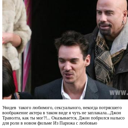
Увидев такого любимого, сексуального, некогда потрясшего
воображение актера в таком виде я чуть не заплакала...Джон
Траволта, как ты мог?!... Оказывается, Джон побрился налысо
для роли в новом фильме Из Парижа с любовью