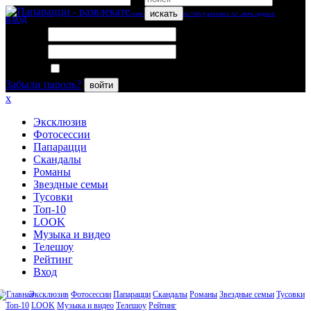
искать
вход
Логин:
Пароль:
Запомнить меня
Забыли пароль?
войти
x
Эксклюзив
Фотосессии
Папарацци
Скандалы
Романы
Звездные семьи
Тусовки
Топ-10
LOOK
Музыка и видео
Телешоу
Рейтинг
Вход
Эксклюзив
Фотосессии
Папарацци
Скандалы
Романы
Звездные семьи
Тусовки
Топ-10
LOOK
Музыка и видео
Телешоу
Рейтинг