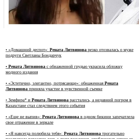
• «Домашний деспот»:
Рената Литвинова
резко отозвалась о муже
подруги Светланы Бондарчук
•
Рената Литвинова
с обнаженной грудью украсила обложку
модного издания
• «Эстетично, элегантно, потрясающе»: обнаженная
Рената
Литвинова
приняла участие в чувственной съемке
• Земфира* и
Рената Литвинова
расстались, а недавний погром в
Казахстане стал следствием этого события
• «Еще не выпив»:
Рената Литвинова
в одном бикини запечатлела
свое отражение в зеркале
• «Я навсегда полюбила тебя»:
Рената Литвинова
трогательно