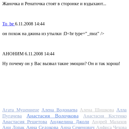
Жаночка и Ренаточка стоят в сторонке и вздыхают...
To_be
6.11.2008 14:44
он похож на джина из утылки :D<br type="_moz" />
АНОНИМ
6.11.2008 14:44
Ну почему он у Вас вызвал такие эмоции? Он и так хорош!
Алла
Агата Муцениеце
Алена Водонаева
Алена Шишкова
Анастасия Волочкова
Пугачева
Анастасия Костенко
Анастасия Решетова
Анджелина Джоли
Андрей Малахов
Анна Седокова
Ани Лорак
Анна Семенович
Анфиса Чехова