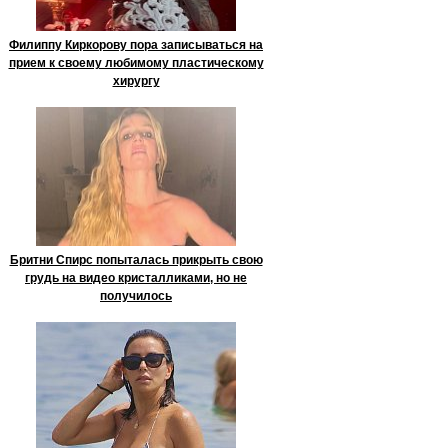
Филиппу Киркорову пора записываться на
прием к своему любимому пластическому
хирургу
Бритни Спирс попыталась прикрыть свою
грудь на видео кристалликами, но не
получилось