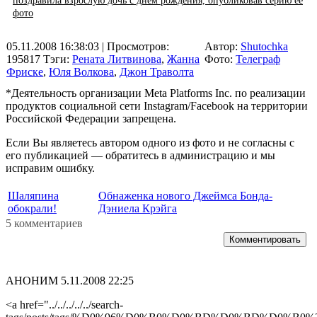
поздравила взрослую дочь с днем рождения, опубликовав серию ее
фото
05.11.2008 16:38:03
| Просмотров:
Автор:
Shutochka
195817
Тэги:
Рената Литвинова
,
Жанна
Фото:
Телеграф
Фриске
,
Юля Волкова
,
Джон Траволта
*Деятельность организации Meta Platforms Inc. по реализации
продуктов социальной сети Instagram/Facebook на территории
Российской Федерации запрещена.
Если Вы являетесь автором одного из фото и не согласны с
его публикацией — обратитесь в администрацию и мы
исправим ошибку.
Шаляпина
Обнаженка нового Джеймса Бонда-
обокрали!
Дэниела Крэйга
5 комментариев
Комментировать
АНОНИМ
5.11.2008 22:25
<a href="../../../../../search-