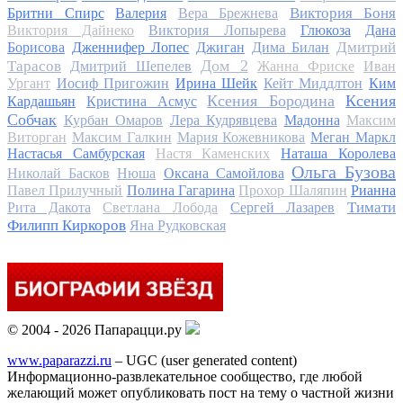
Виктория Боня
Бритни Спирс
Валерия
Вера Брежнева
Виктория Дайнеко
Виктория Лопырева
Глюкоза
Дана
Дмитрий
Борисова
Дженнифер Лопес
Джиган
Дима Билан
Дом 2
Тарасов
Дмитрий Шепелев
Жанна Фриске
Иван
Ургант
Иосиф Пригожин
Ирина Шейк
Кейт Миддлтон
Ким
Ксения Бородина
Ксения
Кардашьян
Кристина Асмус
Собчак
Курбан Омаров
Лера Кудрявцева
Мадонна
Максим
Виторган
Максим Галкин
Мария Кожевникова
Меган Маркл
Настасья Самбурская
Настя Каменских
Наташа Королева
Ольга Бузова
Николай Басков
Нюша
Оксана Самойлова
Павел Прилучный
Полина Гагарина
Прохор Шаляпин
Рианна
Тимати
Рита Дакота
Светлана Лобода
Сергей Лазарев
Филипп Киркоров
Яна Рудковская
© 2004 - 2026 Папарацци.ру
www.paparazzi.ru
– UGC (user generated content)
Информационно-развлекательное сообщество, где любой
желающий может опубликовать пост на тему о частной жизни