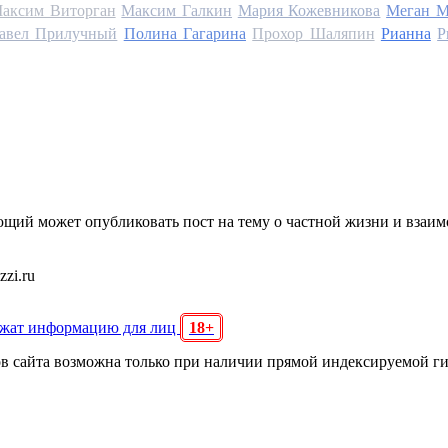
аксим Виторган
Максим Галкин
Мария Кожевникова
Меган М
авел Прилучный
Полина Гагарина
Прохор Шаляпин
Рианна
Р
щий может опубликовать пост на тему о частной жизни и взаи
zi.ru
ржат информацию для лиц
18+
ов сайта возможна только при наличии прямой индексируемой г