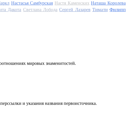
аркл
Настасья Самбурская
Настя Каменских
Наташа Королева
Тимати
Филипп
ита Дакота
Светлана Лобода
Сергей Лазарев
моотношениях мировых знаменитостей.
иперссылки и указания названия первоисточника.