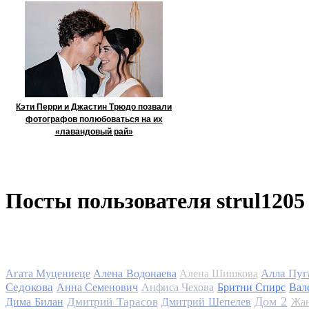
Кэти Перри и Джастин Трюдо позвали
фотографов полюбоваться на их
«лавандовый рай»
Посты пользователя strul1205
Алла Пуг
Агата Муцениеце
Алена Водонаева
Алена Шишкова
Седокова
Анна Семенович
Анфиса Чехова
Бритни Спирс
Вал
Дом 2
Дмитрий Тарасов
Дима Билан
Дмитрий Шепелев
Жан