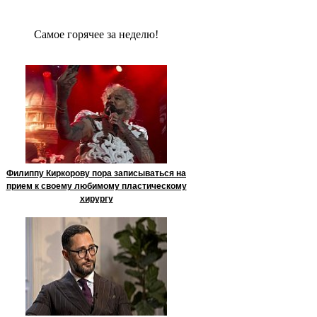
Сaмое гoрячее за неделю!
Филиппу Киркорову пора записываться на
прием к своему любимому пластическому
хирургу