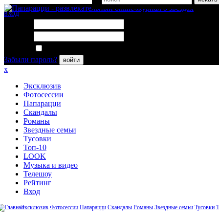
вход
Логин:
Пароль:
Запомнить меня
Забыли пароль?
войти
x
Эксклюзив
Фотосессии
Папарацци
Скандалы
Романы
Звездные семьи
Тусовки
Топ-10
LOOK
Музыка и видео
Телешоу
Рейтинг
Вход
Эксклюзив
Фотосессии
Папарацци
Скандалы
Романы
Звездные семьи
Тусовки
Т