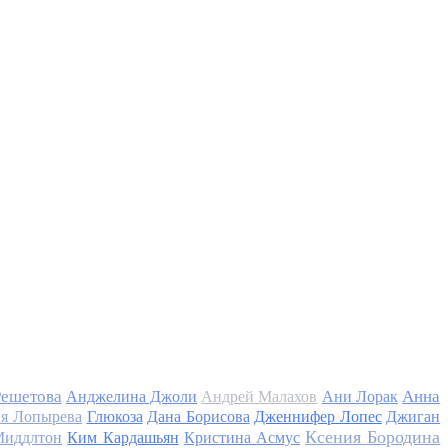
Решетова
Анна
Анджелина Джоли
Андрей Малахов
Ани Лорак
я Лопырева
Глюкоза
Дана Борисова
Дженнифер Лопес
Джиган
Ксения Бородина
Миддлтон
Ким Кардашьян
Кристина Асмус