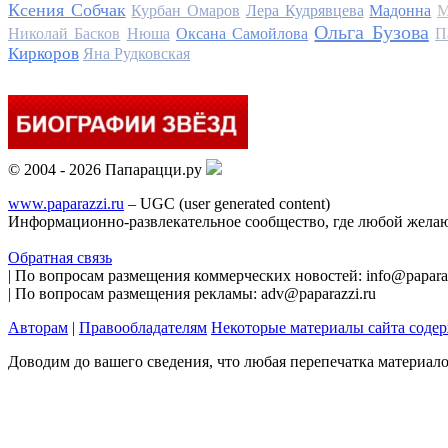
Ксения Собчак
Курбан Омаров
Лера Кудрявцева
Мадонна
М
Ольга Бузова
Николай Басков
Нюша
Оксана Самойлова
П
Киркоров
Яна Рудковская
© 2004 - 2026 Папарацци.ру
www.paparazzi.ru
– UGC (user generated content)
Информационно-развлекательное сообщество, где любой желаю
Обратная связь
| По вопросам размещения коммерческих новостей: info@paparaz
| По вопросам размещения рекламы: adv@paparazzi.ru
Авторам
|
Правообладателям
Некоторые материалы сайта соде
Доводим до вашего сведения, что любая перепечатка материал