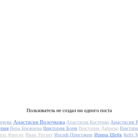
Пользователь не создал ни одного поста
Анастасия Волочкова
ачева
Анастасия 
Анастасия Костенко
Виктория Боня
ерия
Вера Брежнева
Виктория Дайнеко
Виктори
на Фриске
Иван Ургант
Иосиф Пригожин
Ирина Шейк
Кейт 