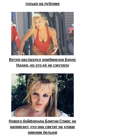
только на публике
Ветер распахнул комбинезон Брукс
Надер, но это её не смутило
Нового бойфренда Бритни Спирс не
напрягает, что она светит на улице
нижним бельем