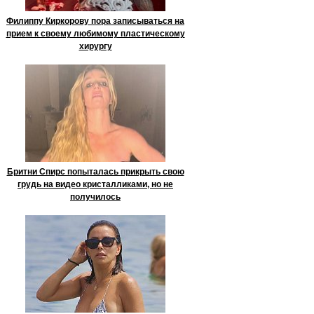
Филиппу Киркорову пора записываться на
прием к своему любимому пластическому
хирургу
Бритни Спирс попыталась прикрыть свою
грудь на видео кристалликами, но не
получилось