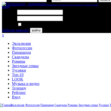
вход
Логин:
Пароль:
Запомнить меня
Забыли пароль?
войти
x
Эксклюзив
Фотосессии
Папарацци
Скандалы
Романы
Звездные семьи
Тусовки
Топ-10
LOOK
Музыка и видео
Телешоу
Рейтинг
Вход
Эксклюзив
Фотосессии
Папарацци
Скандалы
Романы
Звездные семьи
Тусовки
Т