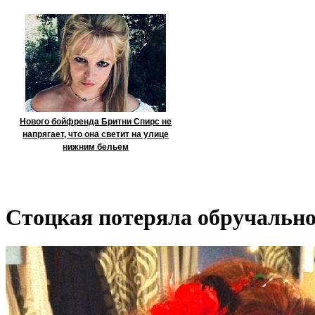
Нового бойфренда Бритни Спирс не
напрягает, что она светит на улице
нижним бельем
Стоцкая потеряла обручально