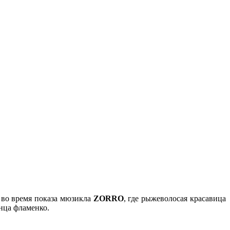
 во время показа мюзикла
ZORRO
, где рыжеволосая красавица
нца фламенко.