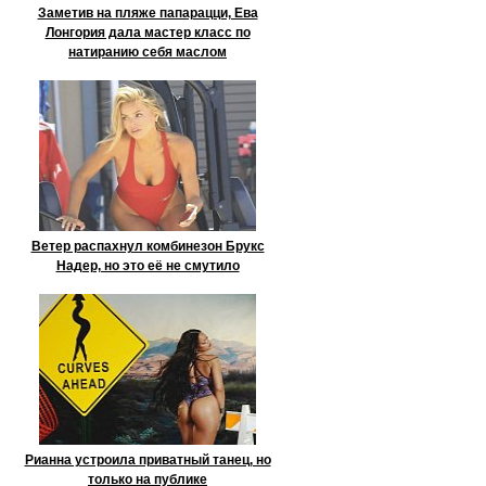
Заметив на пляже папарацци, Ева
Лонгория дала мастер класс по
натиранию себя маслом
Ветер распахнул комбинезон Брукс
Надер, но это её не смутило
Рианна устроила приватный танец, но
только на публике