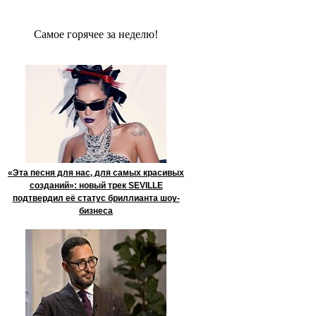
Сaмое гoрячее за неделю!
«Эта песня для нас, для самых красивых
созданий»: новый трек SEVILLE
подтвердил её статус бриллианта шоу-
бизнеса