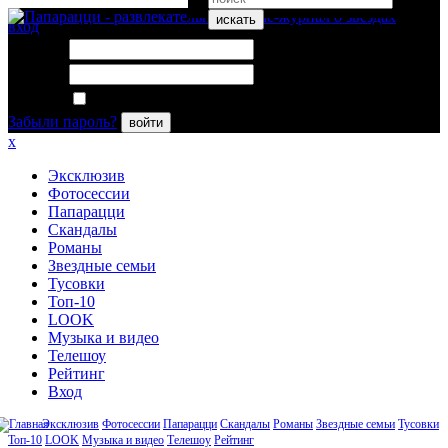
искать
вход
Логин:
Пароль:
Запомнить меня
Забыли пароль?
войти
x
Эксклюзив
Фотосессии
Папарацци
Скандалы
Романы
Звездные семьи
Тусовки
Топ-10
LOOK
Музыка и видео
Телешоу
Рейтинг
Вход
Эксклюзив
Фотосессии
Папарацци
Скандалы
Романы
Звездные семьи
Тусовки
Топ-10
LOOK
Музыка и видео
Телешоу
Рейтинг