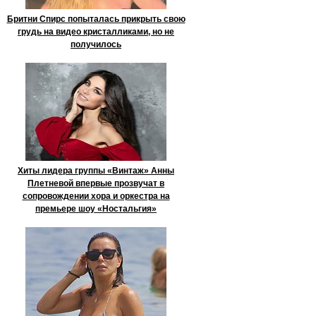
Бритни Спирс попыталась прикрыть свою
грудь на видео кристалликами, но не
получилось
Хиты лидера группы «Винтаж» Анны
Плетневой впервые прозвучат в
сопровождении хора и оркестра на
премьере шоу «Ностальгия»