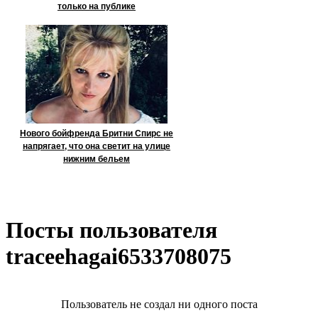
только на публике
Нового бойфренда Бритни Спирс не
напрягает, что она светит на улице
нижним бельем
Посты пользователя
traceehagai6533708075
Пользователь не создал ни одного поста