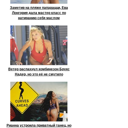
Заметив на пляже папарацци, Ева
Лонгория дала мастер класс по
натиранию себя маслом
Ветер распахнул комбинезон Брукс
Надер, но это её не смутило
Рианна устроила приватный танец, но