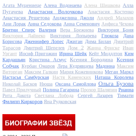
Алла
Агата Муцениеце
Алена Водонаева
Алена Шишкова
Анастасия Волочкова
Пугачева
Анастасия Костенко
Анастасия Решетова
Анджелина Джоли
Андрей Малахов
Анна Седокова
Ани Лорак
Анна Семенович
Анфиса Чехова
Виктория Боня
Бритни Спирс
Валерия
Вера Брежнева
Виктория Дайнеко
Виктория Лопырева
Глюкоза
Дана
Дмитрий
Борисова
Дженнифер Лопес
Джиган
Дима Билан
Дом 2
Тарасов
Дмитрий Шепелев
Жанна Фриске
Иван
Ургант
Иосиф Пригожин
Ирина Шейк
Кейт Миддлтон
Ким
Ксения Бородина
Ксения
Кардашьян
Кристина Асмус
Собчак
Курбан Омаров
Лера Кудрявцева
Мадонна
Максим
Виторган
Максим Галкин
Мария Кожевникова
Меган Маркл
Настасья Самбурская
Настя Каменских
Наташа Королева
Ольга Бузова
Николай Басков
Нюша
Оксана Самойлова
Павел Прилучный
Полина Гагарина
Прохор Шаляпин
Рианна
Тимати
Рита Дакота
Светлана Лобода
Сергей Лазарев
Филипп Киркоров
Яна Рудковская