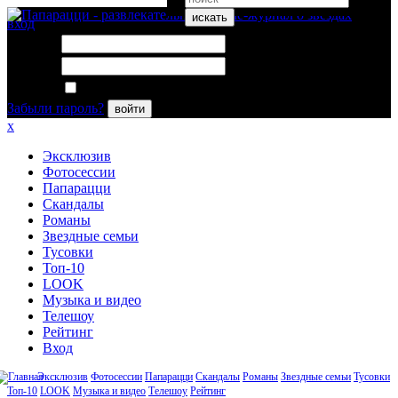
искать
вход
Логин:
Пароль:
Запомнить меня
Забыли пароль?
войти
x
Эксклюзив
Фотосессии
Папарацци
Скандалы
Романы
Звездные семьи
Тусовки
Топ-10
LOOK
Музыка и видео
Телешоу
Рейтинг
Вход
Эксклюзив
Фотосессии
Папарацци
Скандалы
Романы
Звездные семьи
Тусовки
Топ-10
LOOK
Музыка и видео
Телешоу
Рейтинг