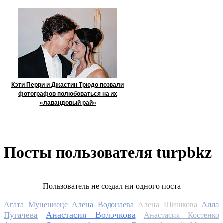
Кэти Перри и Джастин Трюдо позвали
фотографов полюбоваться на их
«лавандовый рай»
Посты пользователя turpbkz
Пользователь не создал ни одного поста
Алла
Агата Муцениеце
Алена Водонаева
Алена Шишкова
Анастасия Волочкова
Пугачева
Анастасия Костенко