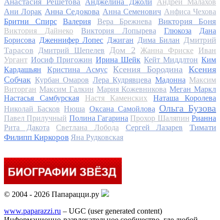
Анастасия Решетова
Анджелина Джоли
Андрей Малахов
Анна Седокова
Ани Лорак
Анна Семенович
Анфиса Чехова
Виктория Боня
Бритни Спирс
Валерия
Вера Брежнева
Виктория Дайнеко
Виктория Лопырева
Глюкоза
Дана
Дмитрий
Борисова
Дженнифер Лопес
Джиган
Дима Билан
Дом 2
Тарасов
Дмитрий Шепелев
Жанна Фриске
Иван
Ургант
Иосиф Пригожин
Ирина Шейк
Кейт Миддлтон
Ким
Ксения Бородина
Ксения
Кардашьян
Кристина Асмус
Собчак
Курбан Омаров
Лера Кудрявцева
Мадонна
Максим
Виторган
Максим Галкин
Мария Кожевникова
Меган Маркл
Настасья Самбурская
Настя Каменских
Наташа Королева
Ольга Бузова
Николай Басков
Нюша
Оксана Самойлова
Павел Прилучный
Полина Гагарина
Прохор Шаляпин
Рианна
Тимати
Рита Дакота
Светлана Лобода
Сергей Лазарев
Филипп Киркоров
Яна Рудковская
© 2004 - 2026 Папарацци.ру
www.paparazzi.ru
– UGC (user generated content)
Информационно-развлекательное сообщество, где любой