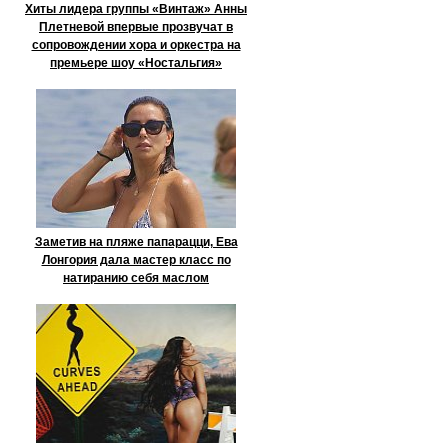
Хиты лидера группы «Винтаж» Анны
Плетневой впервые прозвучат в
сопровождении хора и оркестра на
премьере шоу «Ностальгия»
Заметив на пляже папарацци, Ева
Лонгория дала мастер класс по
натиранию себя маслом