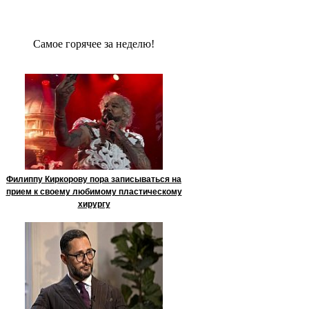
Сaмое гoрячее за неделю!
Филиппу Киркорову пора записываться на
прием к своему любимому пластическому
хирургу