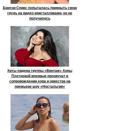
Бритни Спирс попыталась прикрыть свою
грудь на видео кристалликами, но не
получилось
Хиты лидера группы «Винтаж» Анны
Плетневой впервые прозвучат в
сопровождении хора и оркестра на
премьере шоу «Ностальгия»