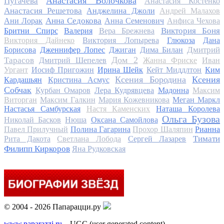
Анастасия Волочкова
Пугачева
Анастасия Костенко
Анастасия Решетова
Анджелина Джоли
Андрей Малахов
Анна Седокова
Ани Лорак
Анна Семенович
Анфиса Чехова
Виктория Боня
Бритни Спирс
Валерия
Вера Брежнева
Виктория Дайнеко
Виктория Лопырева
Глюкоза
Дана
Дмитрий
Борисова
Дженнифер Лопес
Джиган
Дима Билан
Дом 2
Тарасов
Дмитрий Шепелев
Жанна Фриске
Иван
Ургант
Иосиф Пригожин
Ирина Шейк
Кейт Миддлтон
Ким
Ксения Бородина
Ксения
Кардашьян
Кристина Асмус
Собчак
Курбан Омаров
Лера Кудрявцева
Мадонна
Максим
Виторган
Максим Галкин
Мария Кожевникова
Меган Маркл
Настасья Самбурская
Настя Каменских
Наташа Королева
Ольга Бузова
Николай Басков
Нюша
Оксана Самойлова
Павел Прилучный
Полина Гагарина
Прохор Шаляпин
Рианна
Тимати
Рита Дакота
Светлана Лобода
Сергей Лазарев
Филипп Киркоров
Яна Рудковская
© 2004 - 2026 Папарацци.ру
www.paparazzi.ru
– UGC (user generated content)