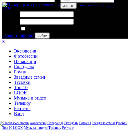
искать
вход
Логин:
Пароль:
Запомнить меня
Забыли пароль?
войти
x
Эксклюзив
Фотосессии
Папарацци
Скандалы
Романы
Звездные семьи
Тусовки
Топ-10
LOOK
Музыка и видео
Телешоу
Рейтинг
Вход
Эксклюзив
Фотосессии
Папарацци
Скандалы
Романы
Звездные семьи
Тусовки
Топ-10
LOOK
Музыка и видео
Телешоу
Рейтинг