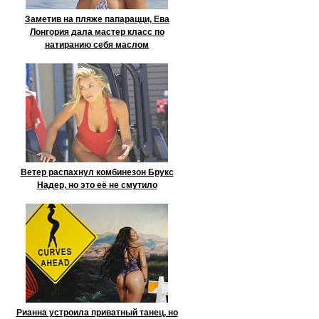
Заметив на пляже папарацци, Ева
Лонгория дала мастер класс по
натиранию себя маслом
Ветер распахнул комбинезон Брукс
Надер, но это её не смутило
Рианна устроила приватный танец, но