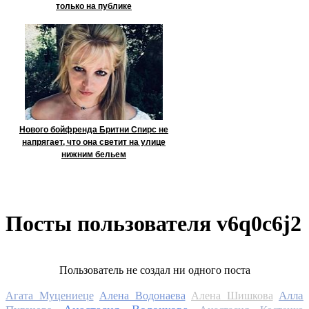
только на публике
Нового бойфренда Бритни Спирс не
напрягает, что она светит на улице
нижним бельем
Посты пользователя v6q0c6j2
Пользователь не создал ни одного поста
Алла
Агата Муцениеце
Алена Водонаева
Алена Шишкова