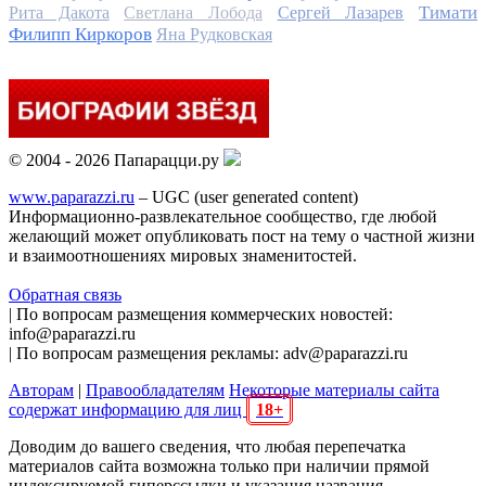
Тимати
Рита Дакота
Светлана Лобода
Сергей Лазарев
Филипп Киркоров
Яна Рудковская
© 2004 - 2026 Папарацци.ру
www.paparazzi.ru
– UGC (user generated content)
Информационно-развлекательное сообщество, где любой
желающий может опубликовать пост на тему о частной жизни
и взаимоотношениях мировых знаменитостей.
Обратная связь
| По вопросам размещения коммерческих новостей:
info@paparazzi.ru
| По вопросам размещения рекламы: adv@paparazzi.ru
Авторам
|
Правообладателям
Некоторые материалы сайта
содержат информацию для лиц
18+
Доводим до вашего сведения, что любая перепечатка
материалов сайта возможна только при наличии прямой
индексируемой гиперссылки и указания названия