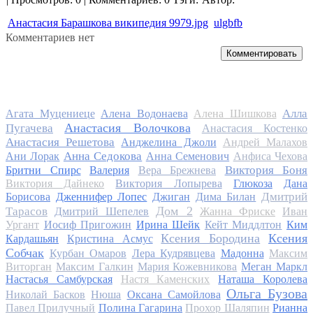
Анастасия Барашкова википедия 9979.jpg
ulgbfb
Комментариев нет
Комментировать
Алла
Агата Муцениеце
Алена Водонаева
Алена Шишкова
Анастасия Волочкова
Пугачева
Анастасия Костенко
Анастасия Решетова
Анджелина Джоли
Андрей Малахов
Анна Седокова
Ани Лорак
Анна Семенович
Анфиса Чехова
Виктория Боня
Бритни Спирс
Валерия
Вера Брежнева
Виктория Дайнеко
Виктория Лопырева
Глюкоза
Дана
Дмитрий
Борисова
Дженнифер Лопес
Джиган
Дима Билан
Дом 2
Тарасов
Дмитрий Шепелев
Жанна Фриске
Иван
Ургант
Иосиф Пригожин
Ирина Шейк
Кейт Миддлтон
Ким
Ксения Бородина
Ксения
Кардашьян
Кристина Асмус
Собчак
Курбан Омаров
Лера Кудрявцева
Мадонна
Максим
Виторган
Максим Галкин
Мария Кожевникова
Меган Маркл
Настасья Самбурская
Настя Каменских
Наташа Королева
Ольга Бузова
Николай Басков
Нюша
Оксана Самойлова
Павел Прилучный
Полина Гагарина
Прохор Шаляпин
Рианна