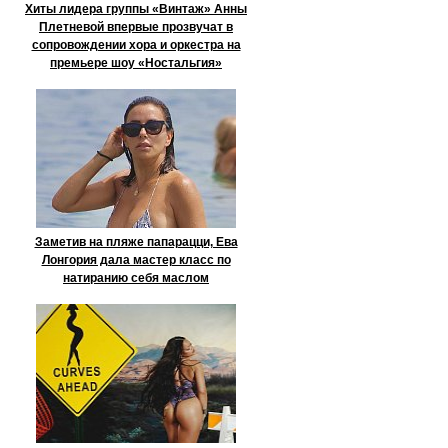
Хиты лидера группы «Винтаж» Анны
Плетневой впервые прозвучат в
сопровождении хора и оркестра на
премьере шоу «Ностальгия»
Заметив на пляже папарацци, Ева
Лонгория дала мастер класс по
натиранию себя маслом