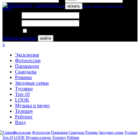
искать
вход
Логин:
Пароль:
Запомнить меня
Забыли пароль?
войти
x
Эксклюзив
Фотосессии
Папарацци
Скандалы
Романы
Звездные семьи
Тусовки
Топ-10
LOOK
Музыка и видео
Телешоу
Рейтинг
Вход
Эксклюзив
Фотосессии
Папарацци
Скандалы
Романы
Звездные семьи
Тусовки
Топ-10
LOOK
Музыка и видео
Телешоу
Рейтинг