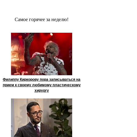
Сaмое гoрячее за неделю!
Филиппу Киркорову пора записываться на
прием к своему любимому пластическому
хирургу