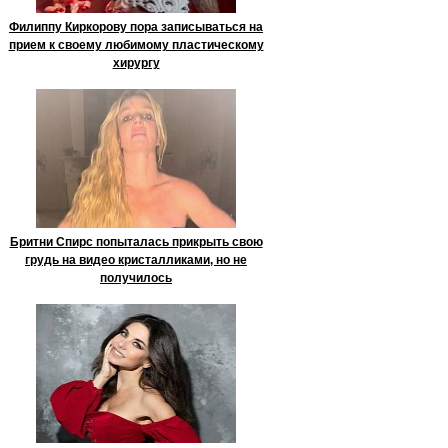
Филиппу Киркорову пора записываться на
прием к своему любимому пластическому
хирургу
Бритни Спирс попыталась прикрыть свою
грудь на видео кристалликами, но не
получилось