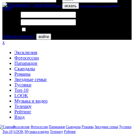
искать
вход
Логин:
Пароль:
Запомнить меня
Забыли пароль?
войти
x
Эксклюзив
Фотосессии
Папарацци
Скандалы
Романы
Звездные семьи
Тусовки
Топ-10
LOOK
Музыка и видео
Телешоу
Рейтинг
Вход
Эксклюзив
Фотосессии
Папарацци
Скандалы
Романы
Звездные семьи
Тусовки
Топ-10
LOOK
Музыка и видео
Телешоу
Рейтинг