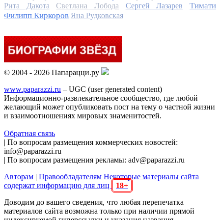
Тимати
Рита Дакота
Светлана Лобода
Сергей Лазарев
Филипп Киркоров
Яна Рудковская
© 2004 - 2026 Папарацци.ру
www.paparazzi.ru
– UGC (user generated content)
Информационно-развлекательное сообщество, где любой
желающий может опубликовать пост на тему о частной жизни
и взаимоотношениях мировых знаменитостей.
Обратная связь
| По вопросам размещения коммерческих новостей:
info@paparazzi.ru
| По вопросам размещения рекламы: adv@paparazzi.ru
Авторам
|
Правообладателям
Некоторые материалы сайта
содержат информацию для лиц
18+
Доводим до вашего сведения, что любая перепечатка
материалов сайта возможна только при наличии прямой
индексируемой гиперссылки и указания названия