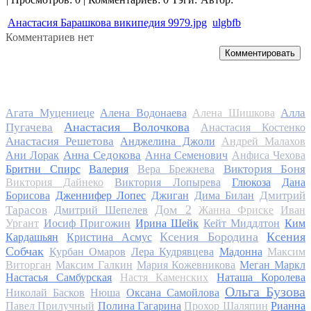
Анастасия Барашкова википедия 9979.jpg
ulgbfb
Комментариев нет
Комментировать
Алла
Агата Муцениеце
Алена Водонаева
Алена Шишкова
Анастасия Волочкова
Пугачева
Анастасия Костенко
Анастасия Решетова
Анджелина Джоли
Андрей Малахов
Анна Седокова
Ани Лорак
Анна Семенович
Анфиса Чехова
Виктория Боня
Бритни Спирс
Валерия
Вера Брежнева
Виктория Дайнеко
Виктория Лопырева
Глюкоза
Дана
Дмитрий
Борисова
Дженнифер Лопес
Джиган
Дима Билан
Дом 2
Тарасов
Дмитрий Шепелев
Жанна Фриске
Иван
Ургант
Иосиф Пригожин
Ирина Шейк
Кейт Миддлтон
Ким
Ксения Бородина
Ксения
Кардашьян
Кристина Асмус
Собчак
Курбан Омаров
Лера Кудрявцева
Мадонна
Максим
Виторган
Максим Галкин
Мария Кожевникова
Меган Маркл
Настасья Самбурская
Настя Каменских
Наташа Королева
Ольга Бузова
Николай Басков
Нюша
Оксана Самойлова
Павел Прилучный
Полина Гагарина
Прохор Шаляпин
Рианна