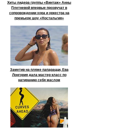
Хиты лидера группы «Винтаж» Анны
Плетневой впервые прозвучат в
сопровождении хора и оркестра на
премьере шоу «Ностальгия»
Заметив на пляже папарацци, Ева
Лонгория дала мастер класс по
натиранию себя маслом