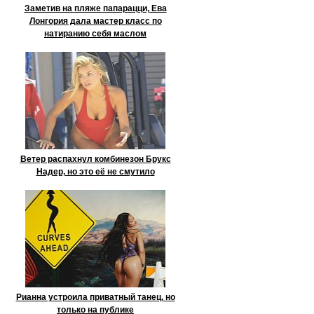
Заметив на пляже папарацци, Ева
Лонгория дала мастер класс по
натиранию себя маслом
Ветер распахнул комбинезон Брукс
Надер, но это её не смутило
Рианна устроила приватный танец, но
только на публике