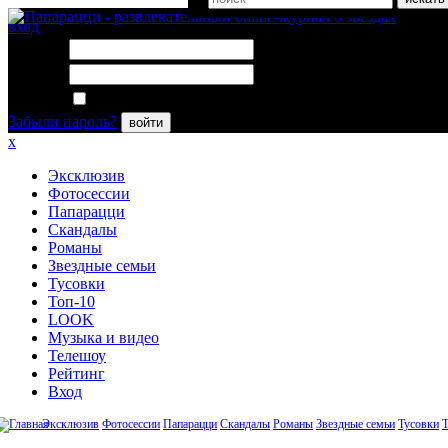
вход
Логин:
Пароль:
Запомнить меня
Забыли пароль?
войти
x
Эксклюзив
Фотосессии
Папарацци
Скандалы
Романы
Звездные семьи
Тусовки
Топ-10
LOOK
Музыка и видео
Телешоу
Рейтинг
Вход
Эксклюзив
Фотосессии
Папарацци
Скандалы
Романы
Звездные семьи
Тусовки
Т