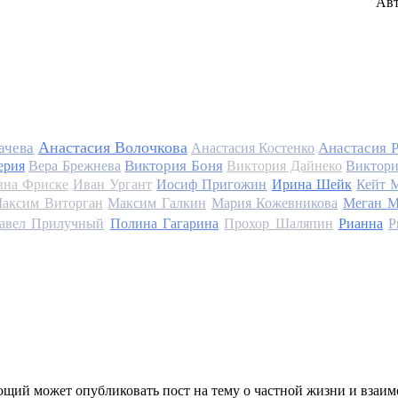
Авт
Анастасия Волочкова
ачева
Анастасия 
Анастасия Костенко
Виктория Боня
ерия
Вера Брежнева
Виктория Дайнеко
Виктори
на Фриске
Иван Ургант
Иосиф Пригожин
Ирина Шейк
Кейт 
аксим Виторган
Максим Галкин
Мария Кожевникова
Меган М
авел Прилучный
Полина Гагарина
Прохор Шаляпин
Рианна
Р
щий может опубликовать пост на тему о частной жизни и взаи