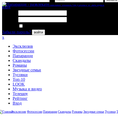
вход
Логин:
Пароль:
Запомнить меня
Забыли пароль?
войти
x
Эксклюзив
Фотосессии
Папарацци
Скандалы
Романы
Звездные семьи
Тусовки
Топ-10
LOOK
Музыка и видео
Телешоу
Рейтинг
Вход
Эксклюзив
Фотосессии
Папарацци
Скандалы
Романы
Звездные семьи
Тусовки
Т