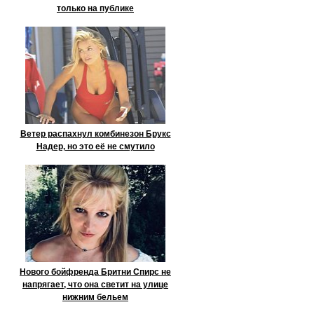
только на публике
Ветер распахнул комбинезон Брукс
Надер, но это её не смутило
Нового бойфренда Бритни Спирс не
напрягает, что она светит на улице
нижним бельем