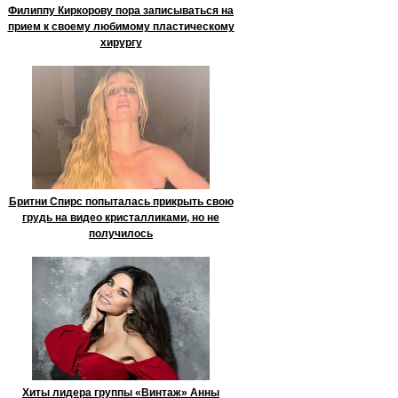
Филиппу Киркорову пора записываться на
прием к своему любимому пластическому
хирургу
Бритни Спирс попыталась прикрыть свою
грудь на видео кристалликами, но не
получилось
Хиты лидера группы «Винтаж» Анны