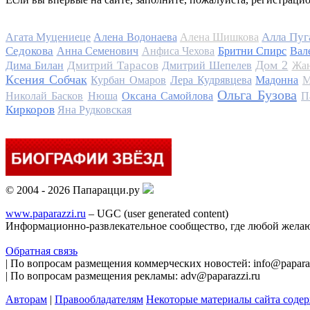
Алла Пуг
Агата Муцениеце
Алена Водонаева
Алена Шишкова
Седокова
Анна Семенович
Анфиса Чехова
Бритни Спирс
Вал
Дом 2
Дмитрий Тарасов
Дима Билан
Дмитрий Шепелев
Жан
Ксения Собчак
Курбан Омаров
Лера Кудрявцева
Мадонна
М
Ольга Бузова
Николай Басков
Нюша
Оксана Самойлова
П
Киркоров
Яна Рудковская
© 2004 - 2026 Папарацци.ру
www.paparazzi.ru
– UGC (user generated content)
Информационно-развлекательное сообщество, где любой желаю
Обратная связь
| По вопросам размещения коммерческих новостей: info@paparaz
| По вопросам размещения рекламы: adv@paparazzi.ru
Авторам
|
Правообладателям
Некоторые материалы сайта соде