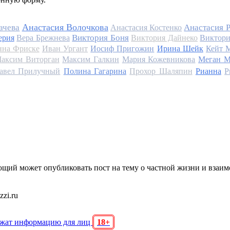
Анастасия Волочкова
ачева
Анастасия 
Анастасия Костенко
Виктория Боня
ерия
Вера Брежнева
Виктория Дайнеко
Виктори
на Фриске
Иван Ургант
Иосиф Пригожин
Ирина Шейк
Кейт 
аксим Виторган
Максим Галкин
Мария Кожевникова
Меган М
авел Прилучный
Полина Гагарина
Прохор Шаляпин
Рианна
Р
щий может опубликовать пост на тему о частной жизни и взаи
zi.ru
ржат информацию для лиц
18+