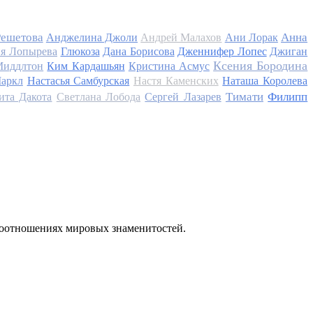
Решетова
Анна
Анджелина Джоли
Андрей Малахов
Ани Лорак
я Лопырева
Глюкоза
Дана Борисова
Дженнифер Лопес
Джиган
Ксения Бородина
Миддлтон
Ким Кардашьян
Кристина Асмус
аркл
Настасья Самбурская
Настя Каменских
Наташа Королева
Тимати
Филипп
ита Дакота
Светлана Лобода
Сергей Лазарев
моотношениях мировых знаменитостей.