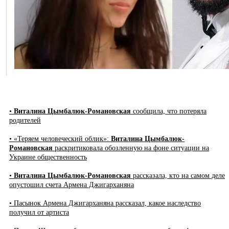
•
Виталина Цымбалюк-Романовская
сообщила, что потеряла
родителей
• «Теряем человеческий облик»:
Виталина Цымбалюк-
Романовская
раскритиковала обозленную на фоне ситуации на
Украине общественность
•
Виталина Цымбалюк-Романовская
рассказала, кто на самом деле
опустошил счета Армена Джигарханяна
• Пасынок Армена Джигарханяна рассказал, какое наследство
получил от артиста