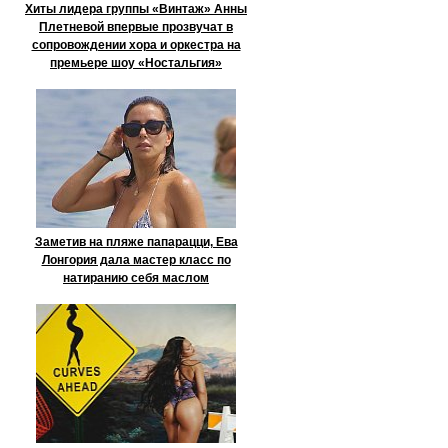
Хиты лидера группы «Винтаж» Анны
Плетневой впервые прозвучат в
сопровождении хора и оркестра на
премьере шоу «Ностальгия»
Заметив на пляже папарацци, Ева
Лонгория дала мастер класс по
натиранию себя маслом