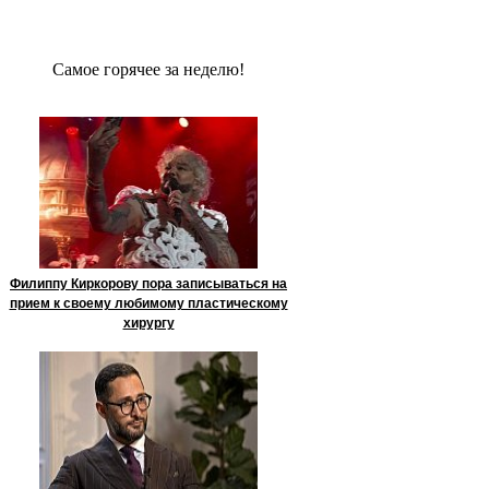
Сaмое гoрячее за неделю!
Филиппу Киркорову пора записываться на
прием к своему любимому пластическому
хирургу