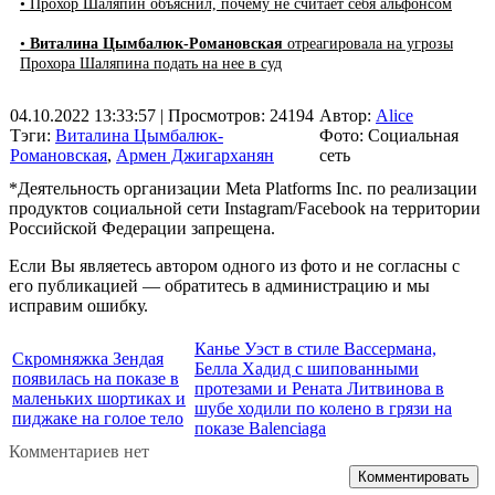
• Прохор Шаляпин объяснил, почему не считает себя альфонсом
•
Виталина Цымбалюк-Романовская
отреагировала на угрозы
Прохора Шаляпина подать на нее в суд
04.10.2022 13:33:57
| Просмотров: 24194
Автор:
Alice
Тэги:
Виталина Цымбалюк-
Фото: Социальная
Романовская
,
Армен Джигарханян
сеть
*Деятельность организации Meta Platforms Inc. по реализации
продуктов социальной сети Instagram/Facebook на территории
Российской Федерации запрещена.
Если Вы являетесь автором одного из фото и не согласны с
его публикацией — обратитесь в администрацию и мы
исправим ошибку.
Канье Уэст в стиле Вассермана,
Скромняжка Зендая
Белла Хадид с шипованными
появилась на показе в
протезами и Рената Литвинова в
маленьких шортиках и
шубе ходили по колено в грязи на
пиджаке на голое тело
показе Balenciaga
Комментариев нет
Комментировать