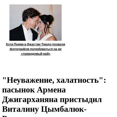
Кэти Перри и Джастин Трюдо позвали
фотографов полюбоваться на их
«лавандовый рай»
"Неуважение, халатность":
пасынок Армена
Джигарханяна пристыдил
Виталину Цымбалюк-