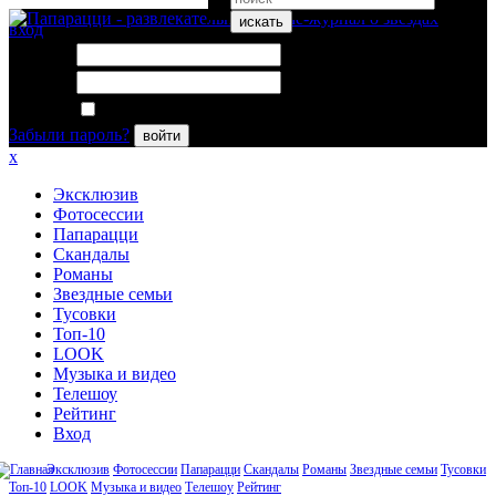
искать
вход
Логин:
Пароль:
Запомнить меня
Забыли пароль?
войти
x
Эксклюзив
Фотосессии
Папарацци
Скандалы
Романы
Звездные семьи
Тусовки
Топ-10
LOOK
Музыка и видео
Телешоу
Рейтинг
Вход
Эксклюзив
Фотосессии
Папарацци
Скандалы
Романы
Звездные семьи
Тусовки
Топ-10
LOOK
Музыка и видео
Телешоу
Рейтинг