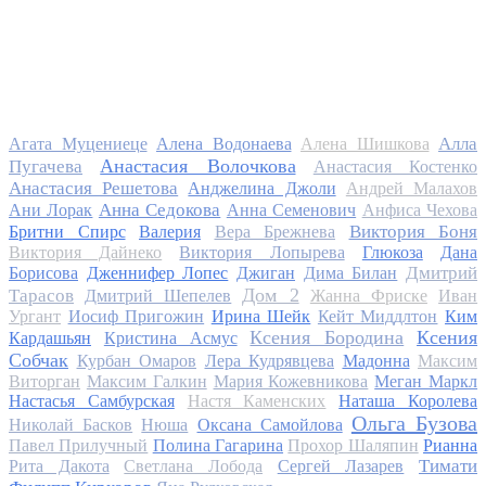
Алла
Агата Муцениеце
Алена Водонаева
Алена Шишкова
Анастасия Волочкова
Пугачева
Анастасия Костенко
Анастасия Решетова
Анджелина Джоли
Андрей Малахов
Анна Седокова
Ани Лорак
Анна Семенович
Анфиса Чехова
Виктория Боня
Бритни Спирс
Валерия
Вера Брежнева
Виктория Дайнеко
Виктория Лопырева
Глюкоза
Дана
Дмитрий
Борисова
Дженнифер Лопес
Джиган
Дима Билан
Дом 2
Тарасов
Дмитрий Шепелев
Жанна Фриске
Иван
Ургант
Иосиф Пригожин
Ирина Шейк
Кейт Миддлтон
Ким
Ксения Бородина
Ксения
Кардашьян
Кристина Асмус
Собчак
Курбан Омаров
Лера Кудрявцева
Мадонна
Максим
Виторган
Максим Галкин
Мария Кожевникова
Меган Маркл
Настасья Самбурская
Настя Каменских
Наташа Королева
Ольга Бузова
Николай Басков
Нюша
Оксана Самойлова
Павел Прилучный
Полина Гагарина
Прохор Шаляпин
Рианна
Тимати
Рита Дакота
Светлана Лобода
Сергей Лазарев