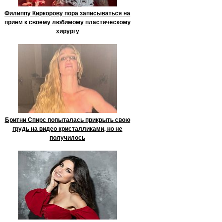
Филиппу Киркорову пора записываться на
прием к своему любимому пластическому
хирургу
Бритни Спирс попыталась прикрыть свою
грудь на видео кристалликами, но не
получилось