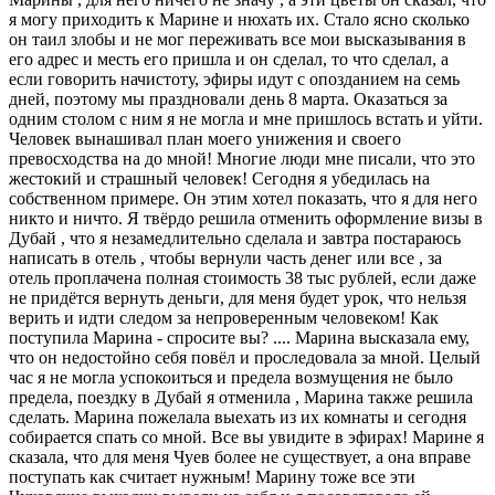
я могу приходить к Марине и нюхать их. Стало ясно сколько
он таил злобы и не мог переживать все мои высказывания в
его адрес и месть его пришла и он сделал, то что сделал, а
если говорить начистоту, эфиры идут с опозданием на семь
дней, поэтому мы праздновали день 8 марта. Оказаться за
одним столом с ним я не могла и мне пришлось встать и уйти.
Человек вынашивал план моего унижения и своего
превосходства на до мной! Многие люди мне писали, что это
жестокий и страшный человек! Сегодня я убедилась на
собственном примере. Он этим хотел показать, что я для него
никто и ничто. Я твёрдо решила отменить оформление визы в
Дубай , что я незамедлительно сделала и завтра постараюсь
написать в отель , чтобы вернули часть денег или все , за
отель проплачена полная стоимость 38 тыс рублей, если даже
не придётся вернуть деньги, для меня будет урок, что нельзя
верить и идти следом за непроверенным человеком! Как
поступила Марина - спросите вы? .... Марина высказала ему,
что он недостойно себя повёл и проследовала за мной. Целый
час я не могла успокоиться и предела возмущения не было
предела, поездку в Дубай я отменила , Марина также решила
сделать. Марина пожелала выехать из их комнаты и сегодня
собирается спать со мной. Все вы увидите в эфирах! Марине я
сказала, что для меня Чуев более не существует, а она вправе
поступать как считает нужным! Марину тоже все эти