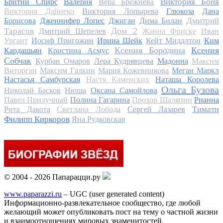
Виктория Боня
Бритни Спирс
Валерия
Вера Брежнева
Виктория Дайнеко
Виктория Лопырева
Глюкоза
Дана
Дмитрий
Борисова
Дженнифер Лопес
Джиган
Дима Билан
Дом 2
Тарасов
Дмитрий Шепелев
Жанна Фриске
Иван
Ургант
Иосиф Пригожин
Ирина Шейк
Кейт Миддлтон
Ким
Ксения Бородина
Ксения
Кардашьян
Кристина Асмус
Собчак
Курбан Омаров
Лера Кудрявцева
Мадонна
Максим
Виторган
Максим Галкин
Мария Кожевникова
Меган Маркл
Настасья Самбурская
Настя Каменских
Наташа Королева
Ольга Бузова
Николай Басков
Нюша
Оксана Самойлова
Павел Прилучный
Полина Гагарина
Прохор Шаляпин
Рианна
Тимати
Рита Дакота
Светлана Лобода
Сергей Лазарев
Филипп Киркоров
Яна Рудковская
© 2004 - 2026 Папарацци.ру
www.paparazzi.ru
– UGC (user generated content)
Информационно-развлекательное сообщество, где любой
желающий может опубликовать пост на тему о частной жизни
и взаимоотношениях мировых знаменитостей.