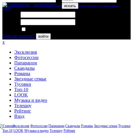
искать
вход
Логин:
Пароль:
Запомнить меня
Забыли пароль?
войти
x
Эксклюзив
Фотосессии
Папарацци
Скандалы
Романы
Звездные семьи
Тусовки
Топ-10
LOOK
Музыка и видео
Телешоу
Рейтинг
Вход
Эксклюзив
Фотосессии
Папарацци
Скандалы
Романы
Звездные семьи
Тусовки
Топ-10
LOOK
Музыка и видео
Телешоу
Рейтинг