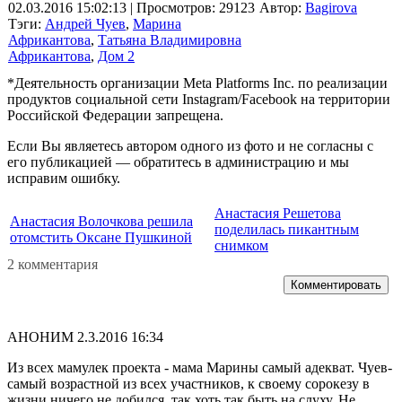
02.03.2016 15:02:13
| Просмотров: 29123
Автор:
Bagirova
Тэги:
Андрей Чуев
,
Марина
Африкантова
,
Татьяна Владимировна
Африкантова
,
Дом 2
*Деятельность организации Meta Platforms Inc. по реализации
продуктов социальной сети Instagram/Facebook на территории
Российской Федерации запрещена.
Если Вы являетесь автором одного из фото и не согласны с
его публикацией — обратитесь в администрацию и мы
исправим ошибку.
Анастасия Решетова
Анастасия Волочкова решила
поделилась пикантным
отомстить Оксане Пушкиной
снимком
2 комментария
Комментировать
АНОНИМ
2.3.2016 16:34
Из всех мамулек проекта - мама Марины самый адекват. Чуев-
самый возрастной из всех участников, к своему сорокезу в
жизни ничего не добился, так хоть так быть на слуху, Не