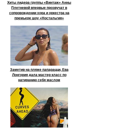
Хиты лидера группы «Винтаж» Анны
Плетневой впервые прозвучат в
сопровождении хора и оркестра на
премьере шоу «Ностальгия»
Заметив на пляже папарацци, Ева
Лонгория дала мастер класс по
натиранию себя маслом