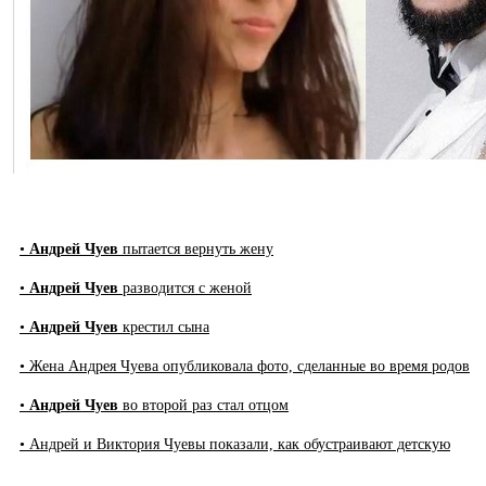
•
Андрей Чуев
пытается вернуть жену
•
Андрей Чуев
разводится с женой
•
Андрей Чуев
крестил сына
• Жена Андрея Чуева опубликовала фото, сделанные во время родов
•
Андрей Чуев
во второй раз стал отцом
• Андрей и Виктория Чуевы показали, как обустраивают детскую