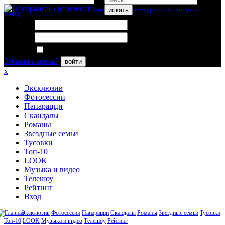
искать
вход
Логин:
Пароль:
Запомнить меня
Забыли пароль?
войти
x
Эксклюзив
Фотосессии
Папарацци
Скандалы
Романы
Звездные семьи
Тусовки
Топ-10
LOOK
Музыка и видео
Телешоу
Рейтинг
Вход
Эксклюзив
Фотосессии
Папарацци
Скандалы
Романы
Звездные семьи
Тусовки
Топ-10
LOOK
Музыка и видео
Телешоу
Рейтинг