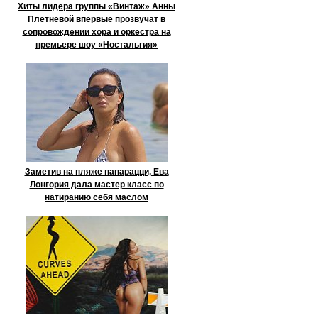
Хиты лидера группы «Винтаж» Анны
Плетневой впервые прозвучат в
сопровождении хора и оркестра на
премьере шоу «Ностальгия»
Заметив на пляже папарацци, Ева
Лонгория дала мастер класс по
натиранию себя маслом