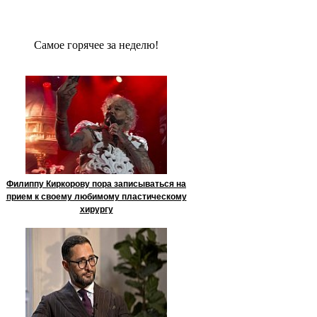
Сaмое гoрячее за неделю!
Филиппу Киркорову пора записываться на
прием к своему любимому пластическому
хирургу