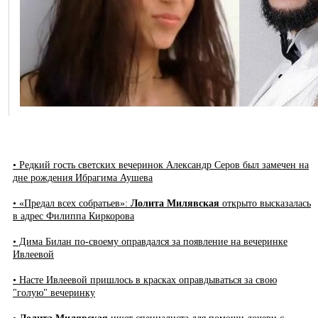
• Редкий гость светских вечеринок Александр Серов был замечен на
дне рождения Ибрагима Аушева
• «Предал всех собратьев»:
Лолита Милявская
открыто высказалась
в адрес Филиппа Киркорова
• Дима Билан по-своему оправдался за появление на вечеринке
Ивлеевой
• Насте Ивлеевой пришлось в красках оправдываться за свою
"голую" вечеринку