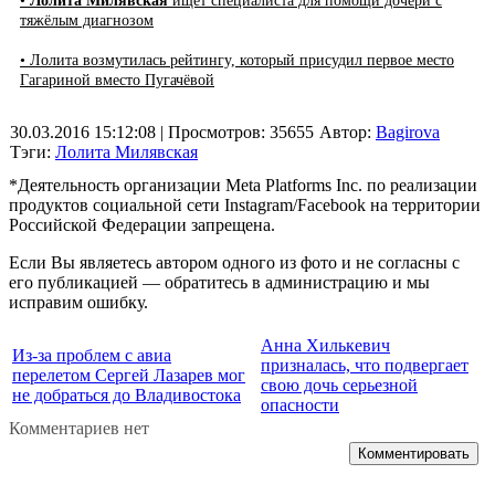
•
Лолита Милявская
ищет специалиста для помощи дочери с
тяжёлым диагнозом
• Лолита возмутилась рейтингу, который присудил первое место
Гагариной вместо Пугачёвой
30.03.2016 15:12:08
| Просмотров: 35655
Автор:
Bagirova
Тэги:
Лолита Милявская
*Деятельность организации Meta Platforms Inc. по реализации
продуктов социальной сети Instagram/Facebook на территории
Российской Федерации запрещена.
Если Вы являетесь автором одного из фото и не согласны с
его публикацией — обратитесь в администрацию и мы
исправим ошибку.
Анна Хилькевич
Из-за проблем с авиа
призналась, что подвергает
перелетом Сергей Лазарев мог
свою дочь серьезной
не добраться до Владивостока
опасности
Комментариев нет
Комментировать