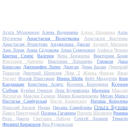
Алла
Агата Муцениеце
Алена Водонаева
Алена Шишкова
Анастасия Волочкова
Пугачева
Анастасия Костенко
Анастасия Решетова
Анджелина Джоли
Андрей Малахов
Анна Седокова
Ани Лорак
Анна Семенович
Анфиса Чехова
Виктория Боня
Бритни Спирс
Валерия
Вера Брежнева
Виктория Дайнеко
Виктория Лопырева
Глюкоза
Дана
Дмитрий
Борисова
Дженнифер Лопес
Джиган
Дима Билан
Дом 2
Тарасов
Дмитрий Шепелев
Жанна Фриске
Иван
Ургант
Иосиф Пригожин
Ирина Шейк
Кейт Миддлтон
Ким
Ксения Бородина
Ксения
Кардашьян
Кристина Асмус
Собчак
Курбан Омаров
Лера Кудрявцева
Мадонна
Максим
Виторган
Максим Галкин
Мария Кожевникова
Меган Маркл
Настасья Самбурская
Настя Каменских
Наташа Королева
Ольга Бузова
Николай Басков
Нюша
Оксана Самойлова
Павел Прилучный
Полина Гагарина
Прохор Шаляпин
Рианна
Тимати
Рита Дакота
Светлана Лобода
Сергей Лазарев
Филипп Киркоров
Яна Рудковская