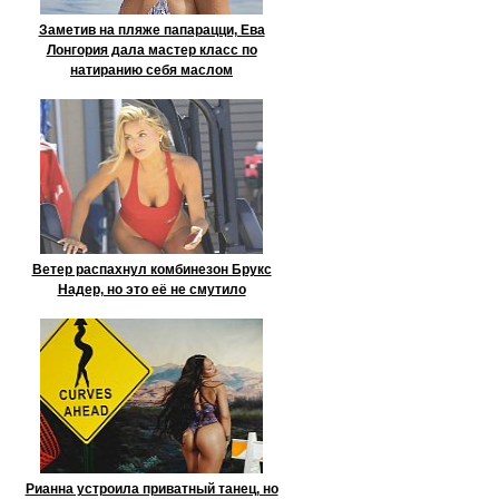
Заметив на пляже папарацци, Ева
Лонгория дала мастер класс по
натиранию себя маслом
Ветер распахнул комбинезон Брукс
Надер, но это её не смутило
Рианна устроила приватный танец, но