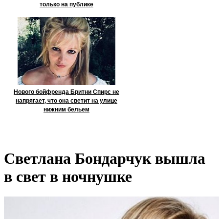
только на публике
Нового бойфренда Бритни Спирс не
напрягает, что она светит на улице
нижним бельем
Светлана Бондарчук вышла
в свет в ночнушке