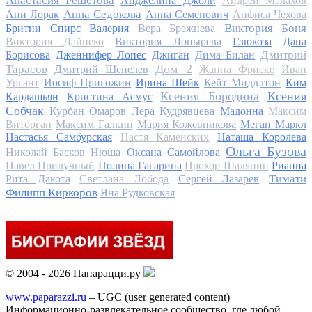
Анастасия Решетова
Анджелина Джоли
Андрей Малахов
Анна Седокова
Ани Лорак
Анна Семенович
Анфиса Чехова
Виктория Боня
Бритни Спирс
Валерия
Вера Брежнева
Виктория Дайнеко
Виктория Лопырева
Глюкоза
Дана
Дмитрий
Борисова
Дженнифер Лопес
Джиган
Дима Билан
Дом 2
Тарасов
Дмитрий Шепелев
Жанна Фриске
Иван
Ургант
Иосиф Пригожин
Ирина Шейк
Кейт Миддлтон
Ким
Ксения Бородина
Ксения
Кардашьян
Кристина Асмус
Собчак
Курбан Омаров
Лера Кудрявцева
Мадонна
Максим
Виторган
Максим Галкин
Мария Кожевникова
Меган Маркл
Настасья Самбурская
Настя Каменских
Наташа Королева
Ольга Бузова
Николай Басков
Нюша
Оксана Самойлова
Павел Прилучный
Полина Гагарина
Прохор Шаляпин
Рианна
Тимати
Рита Дакота
Светлана Лобода
Сергей Лазарев
Филипп Киркоров
Яна Рудковская
© 2004 - 2026 Папарацци.ру
www.paparazzi.ru
– UGC (user generated content)
Информационно-развлекательное сообщество, где любой