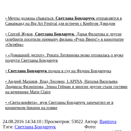
• Мечты должны сбываться:
Светлана Бондарчук
отправляется в
Самарканд на Big Art Festival для встречи с Крейгом Дэвидом
• Сергей Жуков,
Светлана Бондарчук
, Дарья Филатова и другие
селебрити посетили премьеру фильма «Руки Вверх!» в кинотеатре
«Октябрь»
• «Домашний деспот»: Рената Литвинова резко отозвалась о муже
подруги Светланы Бондарчук
•
Светлана Бондарчук
подала в суд на Федора Бондарчука
• Андрей Малахов, Влад Лисовец, LAPINA, Наталья Васильева,
Людмила Филиппова, Элина Гейман и многие другие стали гостями
на вечеринке Marie Claire
• «Света-конфета»: муж Светланы Бондарчук запечатлел ее в
крошечном бикини на пляже
24.08.2016 14:34:10
| Просмотров: 53022
Автор:
Bagirova
Тэги:
Светлана Бондарчук
Фото: