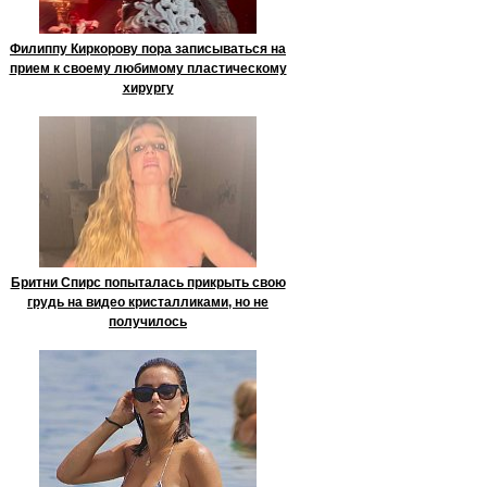
Филиппу Киркорову пора записываться на
прием к своему любимому пластическому
хирургу
Бритни Спирс попыталась прикрыть свою
грудь на видео кристалликами, но не
получилось