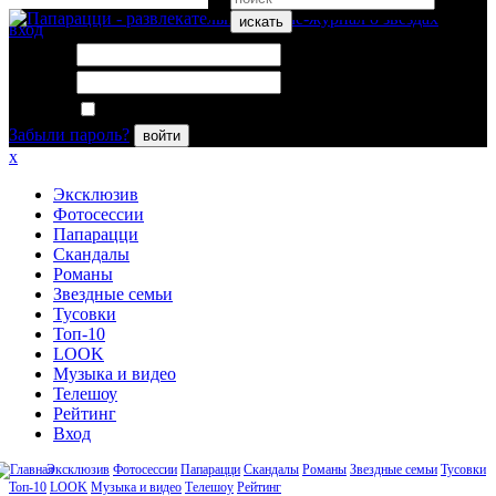
искать
вход
Логин:
Пароль:
Запомнить меня
Забыли пароль?
войти
x
Эксклюзив
Фотосессии
Папарацци
Скандалы
Романы
Звездные семьи
Тусовки
Топ-10
LOOK
Музыка и видео
Телешоу
Рейтинг
Вход
Эксклюзив
Фотосессии
Папарацци
Скандалы
Романы
Звездные семьи
Тусовки
Топ-10
LOOK
Музыка и видео
Телешоу
Рейтинг