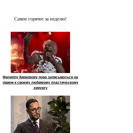
Сaмое гoрячее за неделю!
Филиппу Киркорову пора записываться на
прием к своему любимому пластическому
хирургу