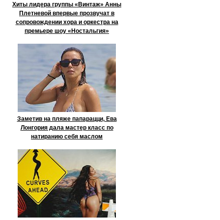
Хиты лидера группы «Винтаж» Анны
Плетневой впервые прозвучат в
сопровождении хора и оркестра на
премьере шоу «Ностальгия»
Заметив на пляже папарацци, Ева
Лонгория дала мастер класс по
натиранию себя маслом