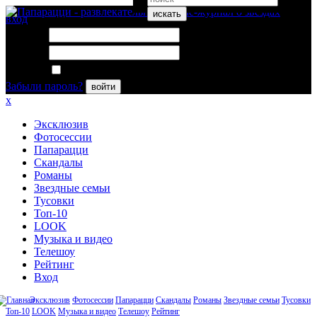
искать
вход
Логин:
Пароль:
Запомнить меня
Забыли пароль?
войти
x
Эксклюзив
Фотосессии
Папарацци
Скандалы
Романы
Звездные семьи
Тусовки
Топ-10
LOOK
Музыка и видео
Телешоу
Рейтинг
Вход
Эксклюзив
Фотосессии
Папарацци
Скандалы
Романы
Звездные семьи
Тусовки
Топ-10
LOOK
Музыка и видео
Телешоу
Рейтинг