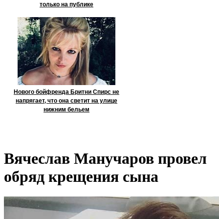
только на публике
Нового бойфренда Бритни Спирс не
напрягает, что она светит на улице
нижним бельем
Вячеслав Манучаров провел
обряд крещения сына