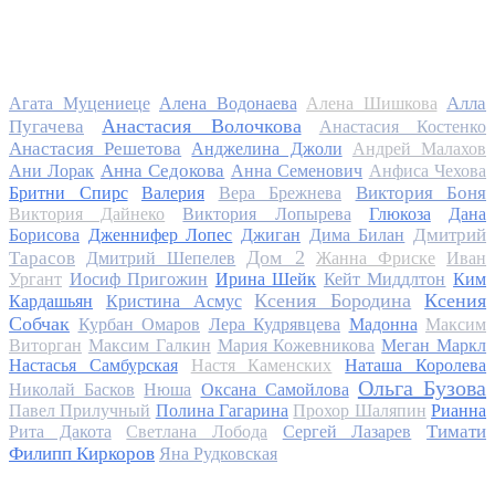
Алла
Агата Муцениеце
Алена Водонаева
Алена Шишкова
Анастасия Волочкова
Пугачева
Анастасия Костенко
Анастасия Решетова
Анджелина Джоли
Андрей Малахов
Анна Седокова
Ани Лорак
Анна Семенович
Анфиса Чехова
Виктория Боня
Бритни Спирс
Валерия
Вера Брежнева
Виктория Дайнеко
Виктория Лопырева
Глюкоза
Дана
Дмитрий
Борисова
Дженнифер Лопес
Джиган
Дима Билан
Дом 2
Тарасов
Дмитрий Шепелев
Жанна Фриске
Иван
Ургант
Иосиф Пригожин
Ирина Шейк
Кейт Миддлтон
Ким
Ксения Бородина
Ксения
Кардашьян
Кристина Асмус
Собчак
Курбан Омаров
Лера Кудрявцева
Мадонна
Максим
Виторган
Максим Галкин
Мария Кожевникова
Меган Маркл
Настасья Самбурская
Настя Каменских
Наташа Королева
Ольга Бузова
Николай Басков
Нюша
Оксана Самойлова
Павел Прилучный
Полина Гагарина
Прохор Шаляпин
Рианна
Тимати
Рита Дакота
Светлана Лобода
Сергей Лазарев
Филипп Киркоров
Яна Рудковская