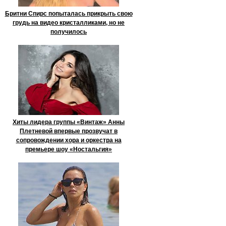
Бритни Спирс попыталась прикрыть свою
грудь на видео кристалликами, но не
получилось
Хиты лидера группы «Винтаж» Анны
Плетневой впервые прозвучат в
сопровождении хора и оркестра на
премьере шоу «Ностальгия»