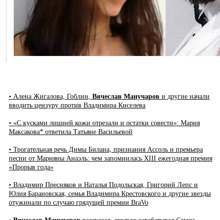
• Алена Жигалова, Гоблин,
Вячеслав Манучаров
и другие начали
вводить цензуру против Владимира Киселева
• «С кусками лишней кожи отрезали и остатки совести»: Мария
Максакова* ответила Татьяне Васильевой
• Трогательная речь Димы Билана, признания Ассоль и премьера
песни от Марияны Анаэль: чем запомнилась XIII ежегодная премия
«Прорыв года»
• Владимир Пресняков и Наталья Подольская, Григорий Лепс и
Юлия Барановская, семья Владимира Крестовского и другие звезды
отужинали по случаю грядущей премии BraVo