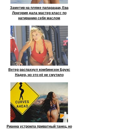
Заметив на пляже папарацци, Ева
Лонгория дала мастер класс по
натиранию себя маслом
Ветер распахнул комбинезон Брукс
Надер, но это её не смутило
Рианна устроила приватный танец, но