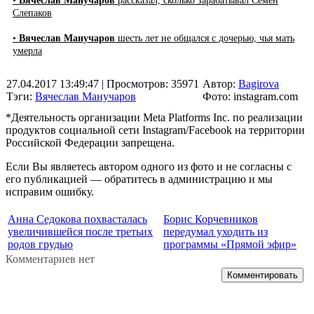
•
Вячеслав Манучаров
рассказал, сколько зарабатывал Семен
Слепаков
•
Вячеслав Манучаров
шесть лет не общался с дочерью, чья мать
умерла
27.04.2017 13:49:47
| Просмотров: 35971
Автор:
Bagirova
Тэги:
Вячеслав Манучаров
Фото: instagram.com
*Деятельность организации Meta Platforms Inc. по реализации
продуктов социальной сети Instagram/Facebook на территории
Российской Федерации запрещена.
Если Вы являетесь автором одного из фото и не согласны с
его публикацией — обратитесь в администрацию и мы
исправим ошибку.
Анна Седокова похвасталась
Борис Корчевников
увеличившейся после третьих
передумал уходить из
родов грудью
программы «Прямой эфир»
Комментариев нет
Комментировать