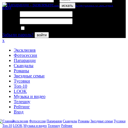
искать
вход
Логин:
Пароль:
Запомнить меня
Забыли пароль?
войти
x
Эксклюзив
Фотосессии
Папарацци
Скандалы
Романы
Звездные семьи
Тусовки
Топ-10
LOOK
Музыка и видео
Телешоу
Рейтинг
Вход
Эксклюзив
Фотосессии
Папарацци
Скандалы
Романы
Звездные семьи
Тусовки
Топ-10
LOOK
Музыка и видео
Телешоу
Рейтинг