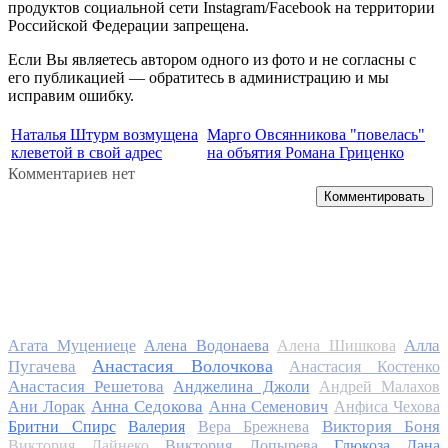
продуктов социальной сети Instagram/Facebook на территории
Российской Федерации запрещена.
Если Вы являетесь автором одного из фото и не согласны с
его публикацией — обратитесь в администрацию и мы
исправим ошибку.
Наталья Штурм возмущена
Марго Овсянникова "повелась"
клеветой в свой адрес
на объятия Романа Гриценко
Комментариев нет
Комментировать
Алла
Агата Муцениеце
Алена Водонаева
Алена Шишкова
Анастасия Волочкова
Пугачева
Анастасия Костенко
Анастасия Решетова
Анджелина Джоли
Андрей Малахов
Анна Седокова
Ани Лорак
Анна Семенович
Анфиса Чехова
Виктория Боня
Бритни Спирс
Валерия
Вера Брежнева
Виктория Дайнеко
Виктория Лопырева
Глюкоза
Дана