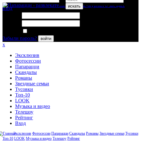
искать
вход
Логин:
Пароль:
Запомнить меня
Забыли пароль?
войти
x
Эксклюзив
Фотосессии
Папарацци
Скандалы
Романы
Звездные семьи
Тусовки
Топ-10
LOOK
Музыка и видео
Телешоу
Рейтинг
Вход
Эксклюзив
Фотосессии
Папарацци
Скандалы
Романы
Звездные семьи
Тусовки
Топ-10
LOOK
Музыка и видео
Телешоу
Рейтинг