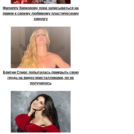
Филиппу Киркорову пора записываться на
прием к своему любимому пластическому
хирургу
Бритни Спирс попыталась прикрыть свою
грудь на видео кристалликами, но не
получилось