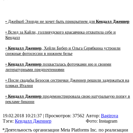
• Джейкоб Элорди не хочет быть прикрытием для
Кендалл Дженнер
• Вслед за Кайли, голливудского красавчика отхватила себе и
Кендалл
•
Кендалл Дженнер
, Хейли Бибер и Ольга Серябкина устроили
снежные фотосессии в нижнем белье
•
Кендалл Дженнер
похвасталась фоточками ню и своими
литературными предпочтениями
• После свадьбы Безосов сестрички Дженнер решили задержаться на
пляжах Италии
•
Кендалл Дженнер
продемонстрировала свою натуральную попку в
рекламе бикини
19.02.2018 10:21:37
| Просмотров: 37562
Автор:
Bagirova
Тэги:
Кендалл Дженнер
Фото: Instagram
*Деятельность организации Meta Platforms Inc. по реализации