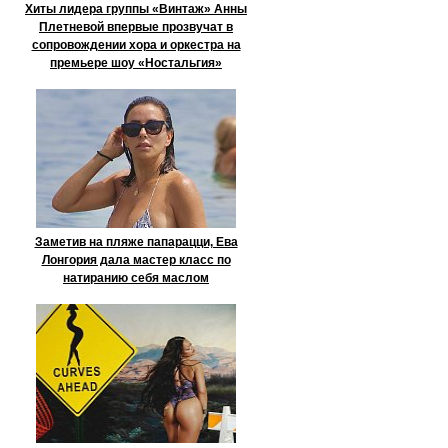
Хиты лидера группы «Винтаж» Анны
Плетневой впервые прозвучат в
сопровождении хора и оркестра на
премьере шоу «Ностальгия»
Заметив на пляже папарацци, Ева
Лонгория дала мастер класс по
натиранию себя маслом