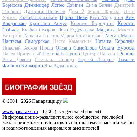
Дмитрий
Борисова
Дженнифер Лопес
Джиган
Дима Билан
Дом 2
Тарасов
Дмитрий Шепелев
Жанна Фриске
Иван
Ургант
Иосиф Пригожин
Ирина Шейк
Кейт Миддлтон
Ким
Ксения Бородина
Ксения
Кардашьян
Кристина Асмус
Собчак
Курбан Омаров
Лера Кудрявцева
Мадонна
Максим
Виторган
Максим Галкин
Мария Кожевникова
Меган Маркл
Настасья Самбурская
Настя Каменских
Наташа Королева
Ольга Бузова
Николай Басков
Нюша
Оксана Самойлова
Павел Прилучный
Полина Гагарина
Прохор Шаляпин
Рианна
Тимати
Рита Дакота
Светлана Лобода
Сергей Лазарев
Филипп Киркоров
Яна Рудковская
© 2004 - 2026 Папарацци.ру
www.paparazzi.ru
– UGC (user generated content)
Информационно-развлекательное сообщество, где любой
желающий может опубликовать пост на тему о частной жизни
и взаимоотношениях мировых знаменитостей.