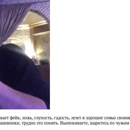
ает фейк, ложь, глупость, гадость, лезет в хорошие семьи свои
твшивники, трудно это понять. Вынюхиваете, шаритесь по чужим