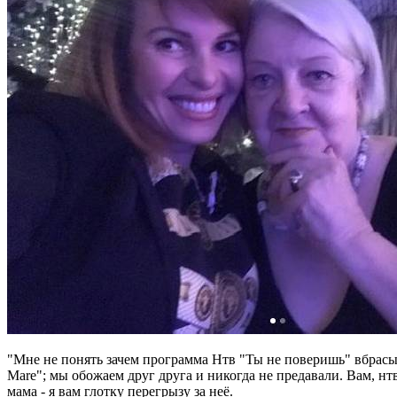
"Мне не понять зачем программа Нтв "Ты не поверишь" вбрасыв
Mare"; мы обожаем друг друга и никогда не предавали. Вам, н
мама - я вам глотку перегрызу за неё.