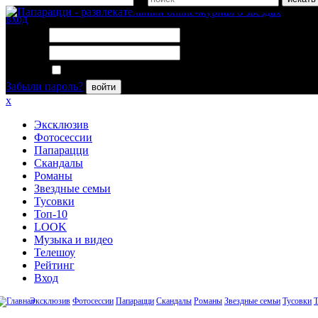
вход
Логин:
Пароль:
Запомнить меня
Забыли пароль?
войти
x
Эксклюзив
Фотосессии
Папарацци
Скандалы
Романы
Звездные семьи
Тусовки
Топ-10
LOOK
Музыка и видео
Телешоу
Рейтинг
Вход
Эксклюзив
Фотосессии
Папарацци
Скандалы
Романы
Звездные семьи
Тусовки
Т