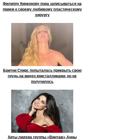
Филиппу Киркорову пора записываться на
прием к своему любимому пластическому
хирургу
Бритни Спирс попыталась прикрыть свою
грудь на видео кристалликами, но не
получилось
Хиты лидера группы «Винтаж» Анны