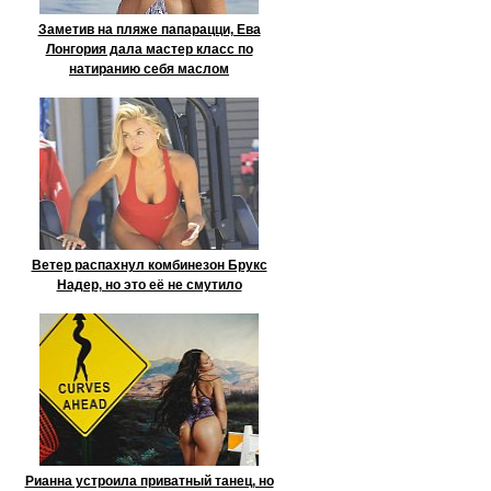
Заметив на пляже папарацци, Ева
Лонгория дала мастер класс по
натиранию себя маслом
Ветер распахнул комбинезон Брукс
Надер, но это её не смутило
Рианна устроила приватный танец, но