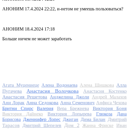
АНОНИМ 17.4.2024 22:22, и-нетом не умеешь пользоваться?
АНОНИМ
18.4.2024 17:18
Больше ничем не может заработать
Алла
Агата Муцениеце
Алена Водонаева
Алена Шишкова
Анастасия Волочкова
Пугачева
Анастасия Костенко
Анастасия Решетова
Анджелина Джоли
Андрей Малахов
Анна Седокова
Ани Лорак
Анна Семенович
Анфиса Чехова
Виктория Боня
Бритни Спирс
Валерия
Вера Брежнева
Виктория Дайнеко
Виктория Лопырева
Глюкоза
Дана
Дмитрий
Борисова
Дженнифер Лопес
Джиган
Дима Билан
Дом 2
Тарасов
Дмитрий Шепелев
Жанна Фриске
Иван