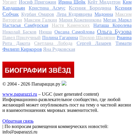
Ургант
Иосиф Пригожин
Ирина Шейк
Кейт Миддлтон
Ким
Ксения Бородина
Ксения
Кардашьян
Кристина Асмус
Собчак
Курбан Омаров
Лера Кудрявцева
Мадонна
Максим
Виторган
Максим Галкин
Мария Кожевникова
Меган Маркл
Настасья Самбурская
Настя Каменских
Наташа Королева
Ольга Бузова
Николай Басков
Нюша
Оксана Самойлова
Павел Прилучный
Полина Гагарина
Прохор Шаляпин
Рианна
Тимати
Рита Дакота
Светлана Лобода
Сергей Лазарев
Филипп Киркоров
Яна Рудковская
© 2004 - 2026 Папарацци.ру
www.paparazzi.ru
– UGC (user generated content)
Информационно-развлекательное сообщество, где любой
желающий может опубликовать пост на тему о частной жизни
и взаимоотношениях мировых знаменитостей.
Обратная связь
| По вопросам размещения коммерческих новостей:
info@paparazzi.ru