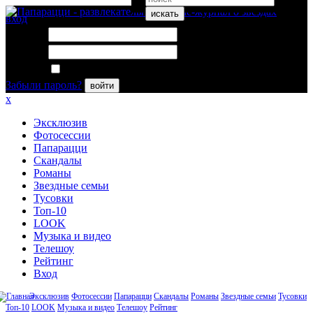
искать
вход
Логин:
Пароль:
Запомнить меня
Забыли пароль?
войти
x
Эксклюзив
Фотосессии
Папарацци
Скандалы
Романы
Звездные семьи
Тусовки
Топ-10
LOOK
Музыка и видео
Телешоу
Рейтинг
Вход
Эксклюзив
Фотосессии
Папарацци
Скандалы
Романы
Звездные семьи
Тусовки
Топ-10
LOOK
Музыка и видео
Телешоу
Рейтинг