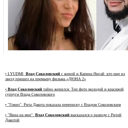
• LYUDMI,
Влад Соколовский
с женой и Карина Нигай: кто еще из
звезд пришел на премьеру фильма «ДЮНА 2»
•
Влад Соколовский
тайно женился. Топ фото молодой и красивой
супруги Влада Соколовского
• "Говно": Рита Дакота показала переписку с Владом Соколовским
• "Вина на мне":
Влад Соколовский
высказался о разводе с Ритой
Дакотой