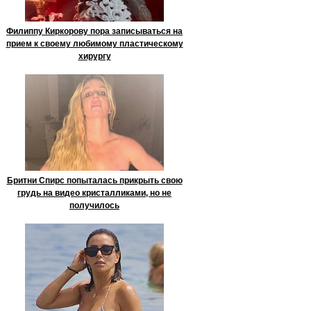
Филиппу Киркорову пора записываться на
прием к своему любимому пластическому
хирургу
Бритни Спирс попыталась прикрыть свою
грудь на видео кристалликами, но не
получилось