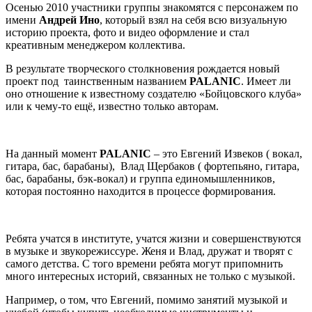
Осенью 2010 участники группы знакомятся с персонажем по
имени
Андрей Ино
, который взял на себя всю визуальную
историю проекта, фото и видео оформление и стал
креативным менеджером коллектива.
В результате творческого столкновения рождается новый
проект под таинственным названием
PALANIC
. Имеет ли
оно отношение к известному создателю «Бойцовского клуба»
или к чему-то ещё, известно только авторам.
На данный момент
PALANIC
– это Евгений Извеков ( вокал,
гитара, бас, барабаны), Влад Щербаков ( фортепьяно, гитара,
бас, барабаны, бэк-вокал) и группа единомышленников,
которая постоянно находится в процессе формирования.
Ребята учатся в институте, учатся жизни и совершенствуются
в музыке и звукорежиссуре. Женя и Влад, дружат и творят с
самого детства. С того времени ребята могут припомнить
много интересных историй, связанных не только с музыкой.
Например, о том, что Евгений, помимо занятий музыкой и