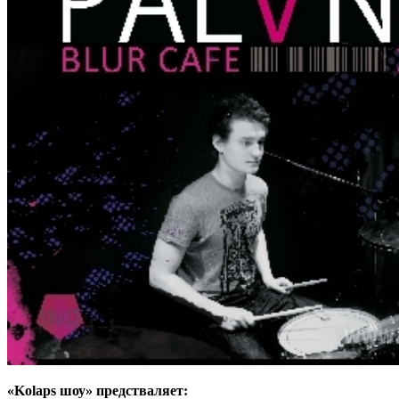
«
Kolaps
шоу» предстваляет: