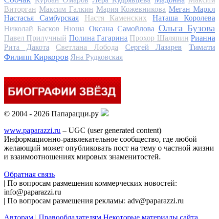
Виторган
Максим Галкин
Мария Кожевникова
Меган Маркл
Настасья Самбурская
Настя Каменских
Наташа Королева
Ольга Бузова
Николай Басков
Нюша
Оксана Самойлова
Павел Прилучный
Полина Гагарина
Прохор Шаляпин
Рианна
Тимати
Рита Дакота
Светлана Лобода
Сергей Лазарев
Филипп Киркоров
Яна Рудковская
© 2004 - 2026 Папарацци.ру
www.paparazzi.ru
– UGC (user generated content)
Информационно-развлекательное сообщество, где любой
желающий может опубликовать пост на тему о частной жизни
и взаимоотношениях мировых знаменитостей.
Обратная связь
| По вопросам размещения коммерческих новостей:
info@paparazzi.ru
| По вопросам размещения рекламы: adv@paparazzi.ru
Авторам
|
Правообладателям
Некоторые материалы сайта