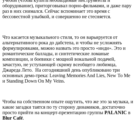
учебой (чтобы купить необходимые инструменты и
оборудование), приторговывал порно-фильмами, и даже пару
раз в них снимался. Сейчас вспоминает это время с
бессовестной улыбкой, и совершенно не стесняется.
Что касается музыкального стиля, то он варьируется от
альтернативного рока до дабстепа, и чтобы не усложнять
формулировками, можно назвать это просто «инди». Это и
романтические баллады, и синтетические ломаные
композиции, и боевики с мощной вокальной подачей,
зачастую, не уступающей скриму всеобщего любимца,
Джареда Лето. На сегодняшний день опубликовано три
основных демо-трека: Leaving Memories And Lies, New To Me
и Standing Down On My Veins.
Чтобы на собственном опыте ощутить, что же это за музыка, и
какие загадки таятся по ту сторону динамиков, достаточно
просто прийти на концерт-презентацию группы
PALANIC
в
Blur
Café
.