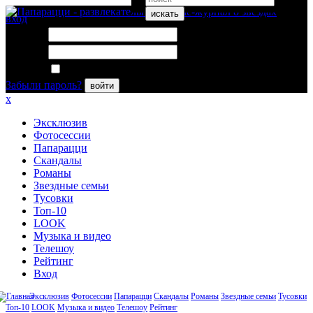
искать
вход
Логин:
Пароль:
Запомнить меня
Забыли пароль?
войти
x
Эксклюзив
Фотосессии
Папарацци
Скандалы
Романы
Звездные семьи
Тусовки
Топ-10
LOOK
Музыка и видео
Телешоу
Рейтинг
Вход
Эксклюзив
Фотосессии
Папарацци
Скандалы
Романы
Звездные семьи
Тусовки
Топ-10
LOOK
Музыка и видео
Телешоу
Рейтинг