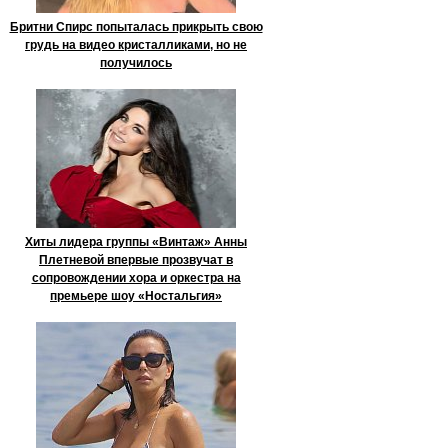
Бритни Спирс попыталась прикрыть свою
грудь на видео кристалликами, но не
получилось
Хиты лидера группы «Винтаж» Анны
Плетневой впервые прозвучат в
сопровождении хора и оркестра на
премьере шоу «Ностальгия»