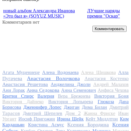
новый альбом Александра Иванова
ЛУчшие наряды
«Это был я» (SOYUZ MUSIC)
премии "Оскар"
Комментариев нет
Комментировать
Алла
Агата Муцениеце
Алена Водонаева
Алена Шишкова
Анастасия Волочкова
Пугачева
Анастасия Костенко
Анастасия Решетова
Анджелина Джоли
Андрей Малахов
Анна Седокова
Ани Лорак
Анна Семенович
Анфиса Чехова
Виктория Боня
Бритни Спирс
Валерия
Вера Брежнева
Виктория Дайнеко
Виктория Лопырева
Глюкоза
Дана
Дмитрий
Борисова
Дженнифер Лопес
Джиган
Дима Билан
Дом 2
Тарасов
Дмитрий Шепелев
Жанна Фриске
Иван
Ургант
Иосиф Пригожин
Ирина Шейк
Кейт Миддлтон
Ким
Ксения Бородина
Ксения
Кардашьян
Кристина Асмус
Собчак
Курбан Омаров
Лера Кудрявцева
Мадонна
Максим