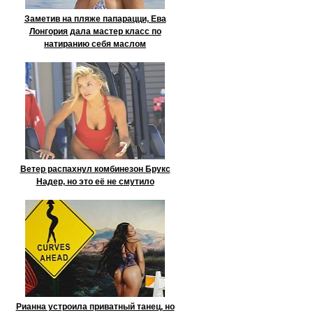
Заметив на пляже папарацци, Ева
Лонгория дала мастер класс по
натиранию себя маслом
Ветер распахнул комбинезон Брукс
Надер, но это её не смутило
Рианна устроила приватный танец, но