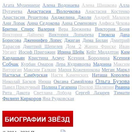
Алла
Агата Муцениеце
Алена Водонаева
Алена Шишкова
Анастасия Волочкова
Пугачева
Анастасия Костенко
Анастасия Решетова
Анджелина Джоли
Андрей Малахов
Анна Седокова
Ани Лорак
Анна Семенович
Анфиса Чехова
Виктория Боня
Бритни Спирс
Валерия
Вера Брежнева
Виктория Дайнеко
Виктория Лопырева
Глюкоза
Дана
Дмитрий
Борисова
Дженнифер Лопес
Джиган
Дима Билан
Дом 2
Тарасов
Дмитрий Шепелев
Жанна Фриске
Иван
Ургант
Иосиф Пригожин
Ирина Шейк
Кейт Миддлтон
Ким
Ксения Бородина
Ксения
Кардашьян
Кристина Асмус
Собчак
Курбан Омаров
Лера Кудрявцева
Мадонна
Максим
Виторган
Максим Галкин
Мария Кожевникова
Меган Маркл
Настасья Самбурская
Настя Каменских
Наташа Королева
Ольга Бузова
Николай Басков
Нюша
Оксана Самойлова
Павел Прилучный
Полина Гагарина
Прохор Шаляпин
Рианна
Тимати
Рита Дакота
Светлана Лобода
Сергей Лазарев
Филипп Киркоров
Яна Рудковская