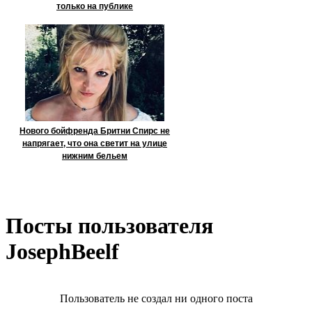
только на публике
Нового бойфренда Бритни Спирс не
напрягает, что она светит на улице
нижним бельем
Посты пользователя
JosephBeelf
Пользователь не создал ни одного поста