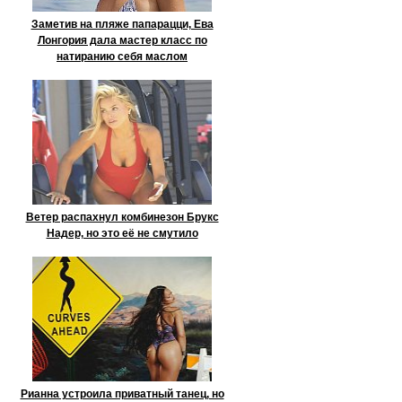
Заметив на пляже папарацци, Ева
Лонгория дала мастер класс по
натиранию себя маслом
Ветер распахнул комбинезон Брукс
Надер, но это её не смутило
Рианна устроила приватный танец, но