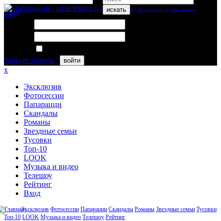
искать
вход
Логин:
Пароль:
Запомнить меня
Забыли пароль?
войти
x
Эксклюзив
Фотосессии
Папарацци
Скандалы
Романы
Звездные семьи
Тусовки
Топ-10
LOOK
Музыка и видео
Телешоу
Рейтинг
Вход
Эксклюзив
Фотосессии
Папарацци
Скандалы
Романы
Звездные семьи
Тусовки
Топ-10
LOOK
Музыка и видео
Телешоу
Рейтинг