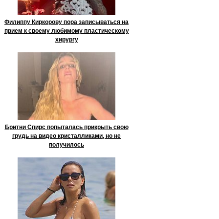
Филиппу Киркорову пора записываться на
прием к своему любимому пластическому
хирургу
Бритни Спирс попыталась прикрыть свою
грудь на видео кристалликами, но не
получилось