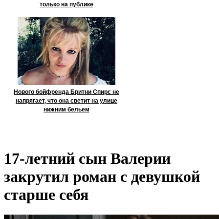
только на публике
Нового бойфренда Бритни Спирс не
напрягает, что она светит на улице
нижним бельем
17-летний сын Валерии
закрутил роман с девушкой
старше себя