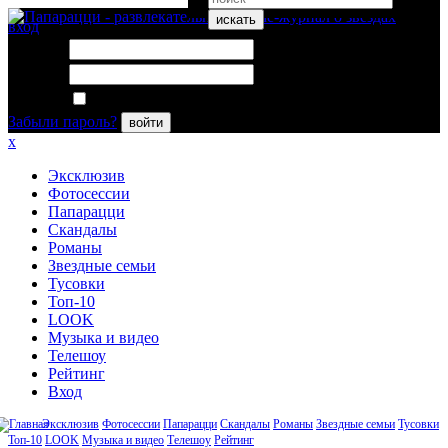
искать
вход
Логин:
Пароль:
Запомнить меня
Забыли пароль?
войти
x
Эксклюзив
Фотосессии
Папарацци
Скандалы
Романы
Звездные семьи
Тусовки
Топ-10
LOOK
Музыка и видео
Телешоу
Рейтинг
Вход
Эксклюзив
Фотосессии
Папарацци
Скандалы
Романы
Звездные семьи
Тусовки
Топ-10
LOOK
Музыка и видео
Телешоу
Рейтинг