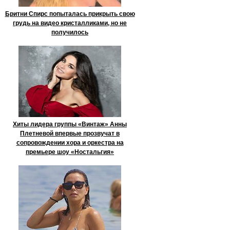
Бритни Спирс попыталась прикрыть свою
грудь на видео кристалликами, но не
получилось
Хиты лидера группы «Винтаж» Анны
Плетневой впервые прозвучат в
сопровождении хора и оркестра на
премьере шоу «Ностальгия»