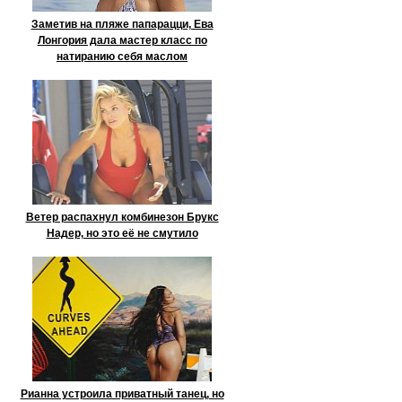
Заметив на пляже папарацци, Ева
Лонгория дала мастер класс по
натиранию себя маслом
Ветер распахнул комбинезон Брукс
Надер, но это её не смутило
Рианна устроила приватный танец, но