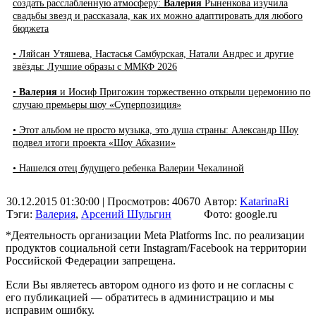
создать расслабленную атмосферу:
Валерия
Рыненкова изучила
свадьбы звезд и рассказала, как их можно адаптировать для любого
бюджета
• Ляйсан Утяшева, Настасья Самбурская, Натали Андрес и другие
звёзды: Лучшие образы с ММКФ 2026
•
Валерия
и Иосиф Пригожин торжественно открыли церемонию по
случаю премьеры шоу «Суперпозиция»
• Этот альбом не просто музыка, это душа страны: Александр Шоу
подвел итоги проекта «Шоу Абхазии»
• Нашелся отец будущего ребенка Валерии Чекалиной
30.12.2015 01:30:00
| Просмотров: 40670
Автор:
KatarinaRi
Тэги:
Валерия
,
Арсений Шульгин
Фото: google.ru
*Деятельность организации Meta Platforms Inc. по реализации
продуктов социальной сети Instagram/Facebook на территории
Российской Федерации запрещена.
Если Вы являетесь автором одного из фото и не согласны с
его публикацией — обратитесь в администрацию и мы
исправим ошибку.