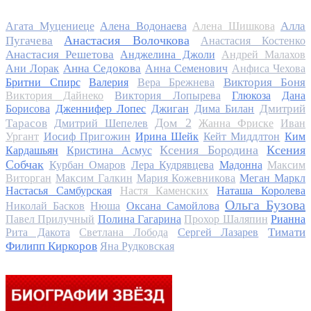
Алла
Агата Муцениеце
Алена Водонаева
Алена Шишкова
Анастасия Волочкова
Пугачева
Анастасия Костенко
Анастасия Решетова
Анджелина Джоли
Андрей Малахов
Анна Седокова
Ани Лорак
Анна Семенович
Анфиса Чехова
Виктория Боня
Бритни Спирс
Валерия
Вера Брежнева
Виктория Дайнеко
Виктория Лопырева
Глюкоза
Дана
Дмитрий
Борисова
Дженнифер Лопес
Джиган
Дима Билан
Дом 2
Тарасов
Дмитрий Шепелев
Жанна Фриске
Иван
Ургант
Иосиф Пригожин
Ирина Шейк
Кейт Миддлтон
Ким
Ксения Бородина
Ксения
Кардашьян
Кристина Асмус
Собчак
Курбан Омаров
Лера Кудрявцева
Мадонна
Максим
Виторган
Максим Галкин
Мария Кожевникова
Меган Маркл
Настасья Самбурская
Настя Каменских
Наташа Королева
Ольга Бузова
Николай Басков
Нюша
Оксана Самойлова
Павел Прилучный
Полина Гагарина
Прохор Шаляпин
Рианна
Тимати
Рита Дакота
Светлана Лобода
Сергей Лазарев
Филипп Киркоров
Яна Рудковская