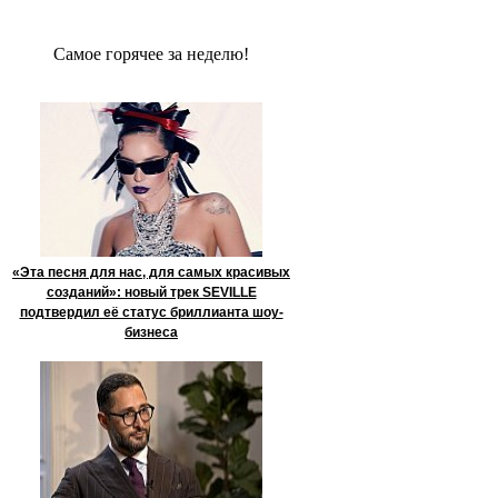
Сaмое гoрячее за неделю!
«Эта песня для нас, для самых красивых
созданий»: новый трек SEVILLE
подтвердил её статус бриллианта шоу-
бизнеса