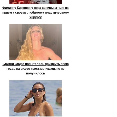
Филиппу Киркорову пора записываться на
прием к своему любимому пластическому
хирургу
Бритни Спирс попыталась прикрыть свою
грудь на видео кристалликами, но не
получилось