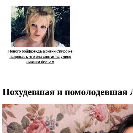
Нового бойфренда Бритни Спирс не
напрягает, что она светит на улице
нижним бельем
Похудевшая и помолодевшая 