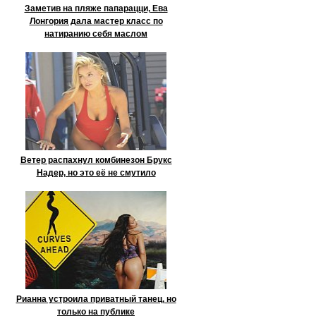
Заметив на пляже папарацци, Ева
Лонгория дала мастер класс по
натиранию себя маслом
Ветер распахнул комбинезон Брукс
Надер, но это её не смутило
Рианна устроила приватный танец, но
только на публике