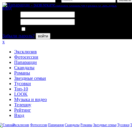
вход
Логин:
Пароль:
Запомнить меня
Забыли пароль?
войти
x
Эксклюзив
Фотосессии
Папарацци
Скандалы
Романы
Звездные семьи
Тусовки
Топ-10
LOOK
Музыка и видео
Телешоу
Рейтинг
Вход
Эксклюзив
Фотосессии
Папарацци
Скандалы
Романы
Звездные семьи
Тусовки
Т