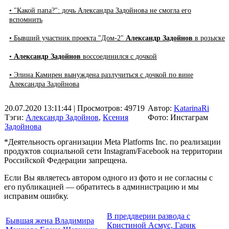
• "Какой папа?": дочь Александра Задойнова не смогла его
вспомнить
• Бывший участник проекта "Дом-2"
Александр Задойнов
в розыске
•
Александр Задойнов
воссоединился с дочкой
• Элина Камирен вынуждена разлучиться с дочкой по вине
Александра Задойнова
20.07.2020 13:11:44
| Просмотров: 49719
Автор:
KatarinaRi
Тэги:
Александр Задойнов
,
Ксения
Фото: Инстаграм
Задойнова
*Деятельность организации Meta Platforms Inc. по реализации
продуктов социальной сети Instagram/Facebook на территории
Российской Федерации запрещена.
Если Вы являетесь автором одного из фото и не согласны с
его публикацией — обратитесь в администрацию и мы
исправим ошибку.
В преддверии развода с
Бывшая жена Владимира
Кристиной Асмус, Гарик