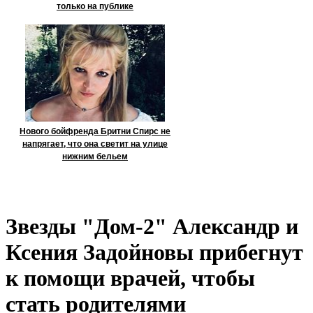
только на публике
Нового бойфренда Бритни Спирс не
напрягает, что она светит на улице
нижним бельем
Звезды "Дом-2" Александр и
Ксения Задойновы прибегнут
к помощи врачей, чтобы
стать родителями