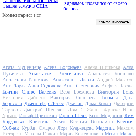
Машкова Елена Шевченко
Харламов избавился от своего
вышла замуж в США
бизнеса
Комментариев нет
Комментировать
Алла
Агата Муцениеце
Алена Водонаева
Алена Шишкова
Анастасия Волочкова
Пугачева
Анастасия Костенко
Анастасия Решетова
Анджелина Джоли
Андрей Малахов
Анна Седокова
Ани Лорак
Анна Семенович
Анфиса Чехова
Виктория Боня
Бритни Спирс
Валерия
Вера Брежнева
Виктория Дайнеко
Виктория Лопырева
Глюкоза
Дана
Дмитрий
Борисова
Дженнифер Лопес
Джиган
Дима Билан
Дом 2
Тарасов
Дмитрий Шепелев
Жанна Фриске
Иван
Ургант
Иосиф Пригожин
Ирина Шейк
Кейт Миддлтон
Ким
Ксения Бородина
Ксения
Кардашьян
Кристина Асмус
Собчак
Курбан Омаров
Лера Кудрявцева
Мадонна
Максим
Виторган
Максим Галкин
Мария Кожевникова
Меган Маркл