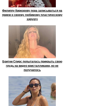
Филиппу Киркорову пора записываться на
прием к своему любимому пластическому
хирургу
Бритни Спирс попыталась прикрыть свою
грудь на видео кристалликами, но не
получилось