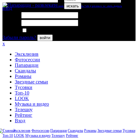
искать
вход
Логин:
Пароль:
Запомнить меня
Забыли пароль?
войти
x
Эксклюзив
Фотосессии
Папарацци
Скандалы
Романы
Звездные семьи
Тусовки
Топ-10
LOOK
Музыка и видео
Телешоу
Рейтинг
Вход
Эксклюзив
Фотосессии
Папарацци
Скандалы
Романы
Звездные семьи
Тусовки
Топ-10
LOOK
Музыка и видео
Телешоу
Рейтинг