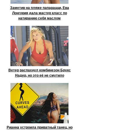
Заметив на пляже папарацци, Ева
Лонгория дала мастер класс по
натиранию себя маслом
Ветер распахнул комбинезон Брукс
Надер, но это её не смутило
Рианна устроила приватный танец, но