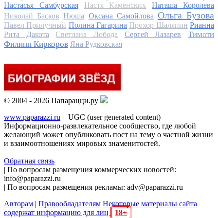
Настасья Самбурская
Настя Каменских
Наташа Королева
Ольга Бузова
Николай Басков
Нюша
Оксана Самойлова
Павел Прилучный
Полина Гагарина
Прохор Шаляпин
Рианна
Тимати
Рита Дакота
Светлана Лобода
Сергей Лазарев
Филипп Киркоров
Яна Рудковская
© 2004 - 2026 Папарацци.ру
www.paparazzi.ru
– UGC (user generated content)
Информационно-развлекательное сообщество, где любой
желающий может опубликовать пост на тему о частной жизни
и взаимоотношениях мировых знаменитостей.
Обратная связь
| По вопросам размещения коммерческих новостей:
info@paparazzi.ru
| По вопросам размещения рекламы: adv@paparazzi.ru
Авторам
|
Правообладателям
Некоторые материалы сайта
содержат информацию для лиц
18+