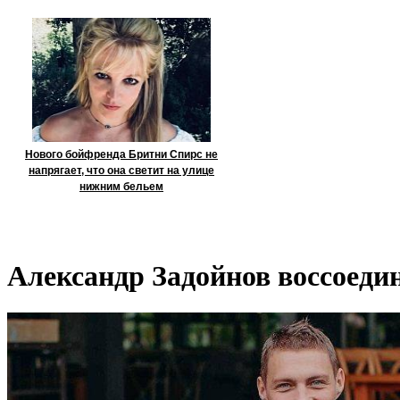
Нового бойфренда Бритни Спирс не
напрягает, что она светит на улице
нижним бельем
Александр Задойнов воссоедин