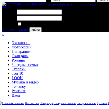
вход
Логин:
Пароль:
Запомнить меня
Забыли пароль?
войти
x
Эксклюзив
Фотосессии
Папарацци
Скандалы
Романы
Звездные семьи
Тусовки
Топ-10
LOOK
Музыка и видео
Телешоу
Рейтинг
Вход
Эксклюзив
Фотосессии
Папарацци
Скандалы
Романы
Звездные семьи
Тусовки
Т