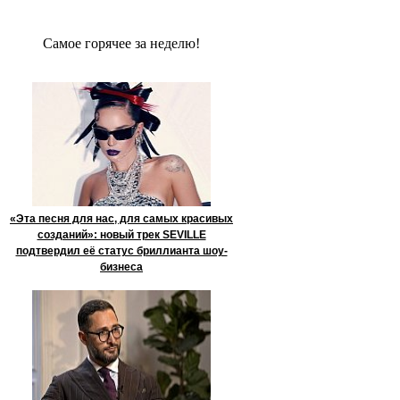
Сaмое гoрячее за неделю!
«Эта песня для нас, для самых красивых
созданий»: новый трек SEVILLE
подтвердил её статус бриллианта шоу-
бизнеса