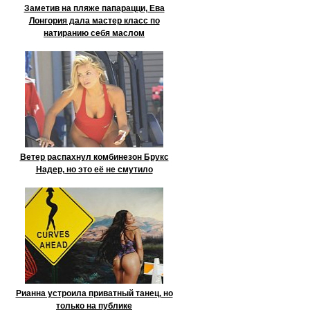
Заметив на пляже папарацци, Ева
Лонгория дала мастер класс по
натиранию себя маслом
Ветер распахнул комбинезон Брукс
Надер, но это её не смутило
Рианна устроила приватный танец, но
только на публике