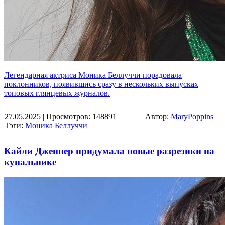
Легендарная актриса Моника Беллуччи порадовала
поклонников, появившись сразу в нескольких выпусках
топовых глянцевых журналов.
27.05.2025
| Просмотров: 148891
Автор:
MaryPoppins
Тэги:
Моника Беллуччи
Кайли Дженнер придумала новые разрезики на
купальнике