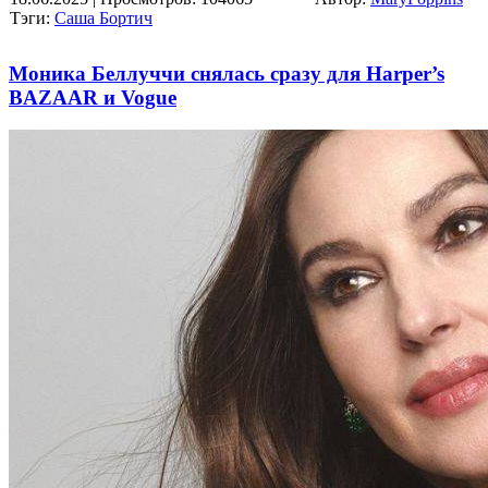
Тэги:
Саша Бортич
Моника Беллуччи снялась сразу для Harper’s
BAZAAR и Vogue