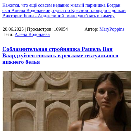
Кажется, что ещё совсем недавно милый парнишка Богдан,
сын Алёны Водонаевой, гулял по Красной площади с дочкой
Виктории Бони - Анджелиной, мило улыбаясь в камеру.
20.06.2025
| Просмотров: 109054
Автор:
MaryPoppins
Тэги:
Алёна Водонаева
Соблазнительная стройняшка Рашель Ван
Ваардхуйзен снялась в рекламе сексуального
нижнего белья