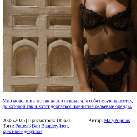
Мир моделинга не так давно открыл для себя новую красотку,
до которой так и хотят добраться именитые бельевые бренды.
20.06.2025
| Просмотров: 185631
Автор:
MaryPoppins
Тэги:
Рашель Ван Ваардхуйзен
,
красивые девушки