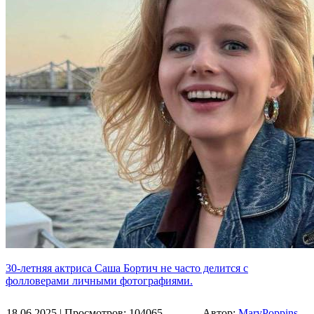
30-летняя актриса Саша Бортич не часто делится с
фолловерами личными фотографиями.
18.06.2025
| Просмотров: 104065
Автор:
MaryPoppins