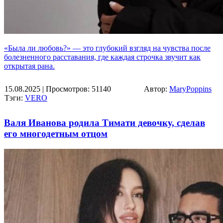
«Была ли любовь?» — это глубокий взгляд на чувства после
болезненного расставания, где каждая строчка звучит как
открытая рана.
15.08.2025
| Просмотров: 51140
Автор:
MaryPoppins
Тэги:
VERO
Валя Иванова родила Тимати девочку, сделав
его многодетным отцом