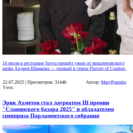
16 июля в ресторане Savva прошёл ужин от мишленовского
шефа Андрея Шмакова — первый в серии Flavors of Couture.
22.07.2025
| Просмотров: 31446
Автор:
MaryPoppins
Тэги:
Эрик Ахметов стал лауреатом III премии
"Славянского базара 2025" и обладателем
спецприза Парламентского собрания