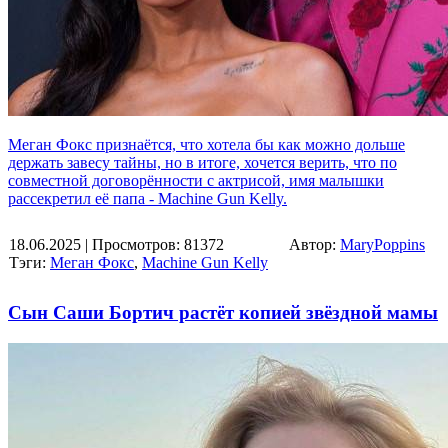
Меган Фокс признаётся, что хотела бы как можно дольше
держать завесу тайны, но в итоге, хочется верить, что по
совместной договорённости с актрисой, имя малышки
рассекретил её папа - Machine Gun Kelly.
18.06.2025
| Просмотров: 81372
Автор:
MaryPoppins
Тэги:
Меган Фокс
,
Machine Gun Kelly
Сын Саши Бортич растёт копией звёздной мамы