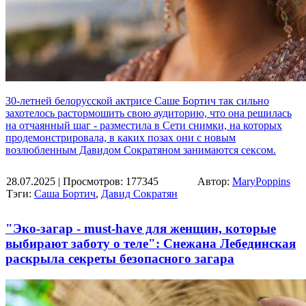
30-летней белорусской актрисе Саше Бортич так сильно
захотелось растормошить свою аудиторию, что она решилась
на отчаянный шаг - разместила в Сети снимки, на которых
продемонстрировала, в каких позах они с новым
возлюбленным Давидом Сократяном занимаются сексом.
28.07.2025
| Просмотров: 177345
Автор:
MaryPoppins
Тэги:
Саша Бортич
,
Давид Сократян
"Эко-загар - must-have для женщин, которые
выбирают заботу о теле": Снежана Лебединская
раскрыла секреты безопасного загара