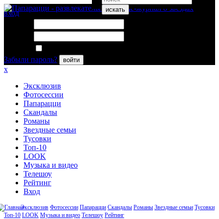
искать
вход
Логин:
Пароль:
Запомнить меня
Забыли пароль?
войти
x
Эксклюзив
Фотосессии
Папарацци
Скандалы
Романы
Звездные семьи
Тусовки
Топ-10
LOOK
Музыка и видео
Телешоу
Рейтинг
Вход
Эксклюзив
Фотосессии
Папарацци
Скандалы
Романы
Звездные семьи
Тусовки
Топ-10
LOOK
Музыка и видео
Телешоу
Рейтинг