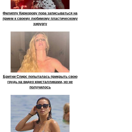
Филиппу Киркорову пора записываться на
прием к своему любимому пластическому
хирургу
Бритни Спирс попыталась прикрыть свою
грудь на видео кристалликами, но не
получилось