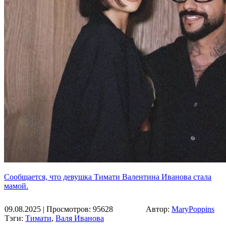
Сообщается, что девушка Тимати Валентина Иванова стала
мамой.
09.08.2025
| Просмотров: 95628
Автор:
MaryPoppins
Тэги:
Тимати
,
Валя Иванова