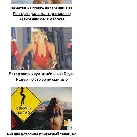
Заметив на пляже папарацци, Ева
Лонгория дала мастер класс по
натиранию себя маслом
Ветер распахнул комбинезон Брукс
Надер, но это её не смутило
Рианна устроила приватный танец, но