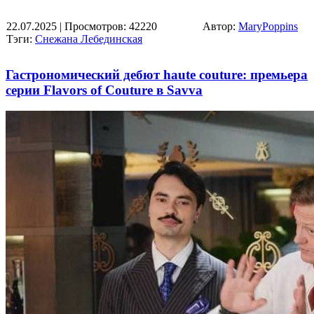
22.07.2025
| Просмотров: 42220
Автор:
MaryPoppins
Тэги:
Снежана Лебединская
Гастрономический дебют haute couture: премьера
серии Flavors of Couture в Savva