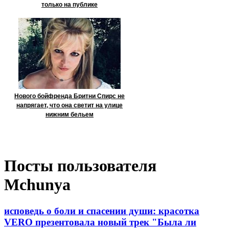
только на публике
Нового бойфренда Бритни Спирс не
напрягает, что она светит на улице
нижним бельем
Посты пользователя
Mchunya
исповедь о боли и спасении души: красотка
VERO презентовала новый трек "Была ли