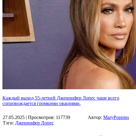
Каждый выход 55-летней Дженнифер Лопес чаще всего
сопровождается громкими овациями.
27.05.2025
| Просмотров: 117739
Автор:
MaryPoppins
Тэги:
Дженнифер Лопес