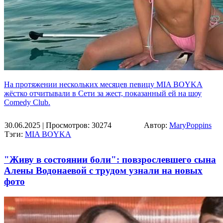
На протяжении нескольких месяцев певицу MIA BOYKA
жёстко отчитывали в Сети за жест, показанный ей на шоу
Comedy Club.
30.06.2025
| Просмотров: 30274
Автор:
MaryPoppins
Тэги:
MIA BOYKA
"Живу в состоянии боли": повзрослевшего сына
Алены Водонаевой с трудом узнали на новых
фото