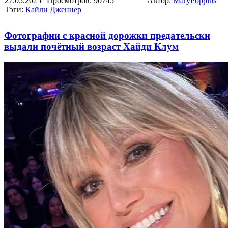
27.05.2025
| Просмотров: 90745
Автор:
MaryPoppins
Тэги:
Кайли Дженнер
Фотографии с красной дорожки предательски
выдали почётный возраст Хайди Клум