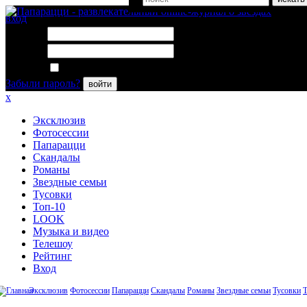
вход
Логин:
Пароль:
Запомнить меня
Забыли пароль?
войти
x
Эксклюзив
Фотосессии
Папарацци
Скандалы
Романы
Звездные семьи
Тусовки
Топ-10
LOOK
Музыка и видео
Телешоу
Рейтинг
Вход
Эксклюзив
Фотосессии
Папарацци
Скандалы
Романы
Звездные семьи
Тусовки
Т