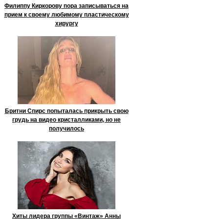
Филиппу Киркорову пора записываться на
прием к своему любимому пластическому
хирургу
Бритни Спирс попыталась прикрыть свою
грудь на видео кристалликами, но не
получилось
Хиты лидера группы «Винтаж» Анны