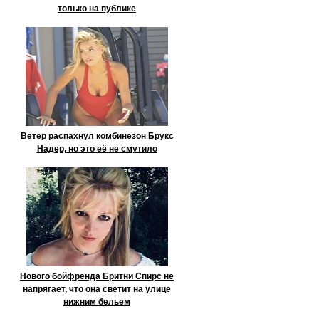
только на публике
Ветер распахнул комбинезон Брукс
Надер, но это её не смутило
Нового бойфренда Бритни Спирс не
напрягает, что она светит на улице
нижним бельем