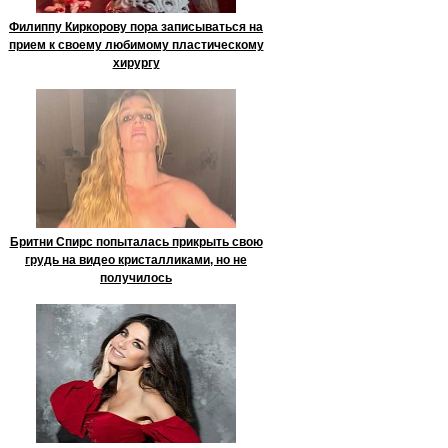
Филиппу Киркорову пора записываться на
прием к своему любимому пластическому
хирургу
Бритни Спирс попыталась прикрыть свою
грудь на видео кристалликами, но не
получилось