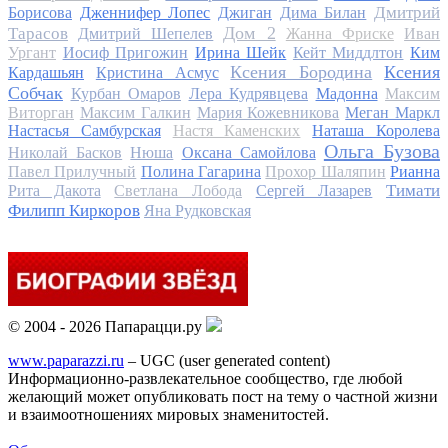
Дмитрий
Борисова
Дженнифер Лопес
Джиган
Дима Билан
Дом 2
Тарасов
Дмитрий Шепелев
Жанна Фриске
Иван
Ургант
Иосиф Пригожин
Ирина Шейк
Кейт Миддлтон
Ким
Ксения Бородина
Ксения
Кардашьян
Кристина Асмус
Собчак
Курбан Омаров
Лера Кудрявцева
Мадонна
Максим
Виторган
Максим Галкин
Мария Кожевникова
Меган Маркл
Настасья Самбурская
Настя Каменских
Наташа Королева
Ольга Бузова
Николай Басков
Нюша
Оксана Самойлова
Павел Прилучный
Полина Гагарина
Прохор Шаляпин
Рианна
Тимати
Рита Дакота
Светлана Лобода
Сергей Лазарев
Филипп Киркоров
Яна Рудковская
© 2004 - 2026 Папарацци.ру
www.paparazzi.ru
– UGC (user generated content)
Информационно-развлекательное сообщество, где любой
желающий может опубликовать пост на тему о частной жизни
и взаимоотношениях мировых знаменитостей.