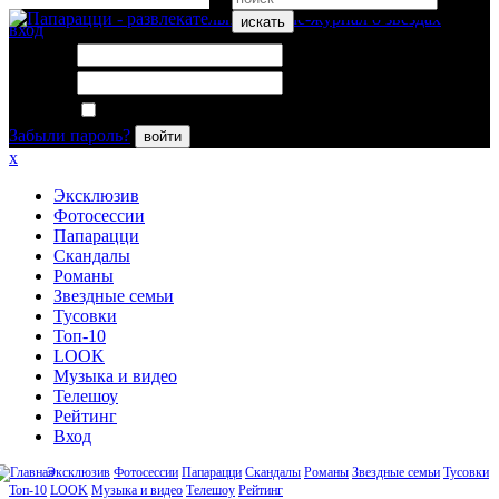
искать
вход
Логин:
Пароль:
Запомнить меня
Забыли пароль?
войти
x
Эксклюзив
Фотосессии
Папарацци
Скандалы
Романы
Звездные семьи
Тусовки
Топ-10
LOOK
Музыка и видео
Телешоу
Рейтинг
Вход
Эксклюзив
Фотосессии
Папарацци
Скандалы
Романы
Звездные семьи
Тусовки
Топ-10
LOOK
Музыка и видео
Телешоу
Рейтинг