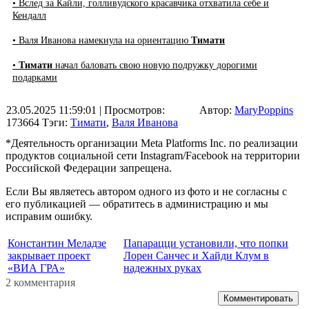
• Вслед за Кайли, голливудского красавчика отхватила себе и
Кендалл
• Валя Иванова намекнула на ориентацию
Тимати
•
Тимати
начал баловать свою новую подружку дорогими
подарками
23.05.2025 11:59:01
| Просмотров:
Автор:
MaryPoppins
173664
Тэги:
Тимати
,
Валя Иванова
*Деятельность организации Meta Platforms Inc. по реализации
продуктов социальной сети Instagram/Facebook на территории
Российской Федерации запрещена.
Если Вы являетесь автором одного из фото и не согласны с
его публикацией — обратитесь в администрацию и мы
исправим ошибку.
Константин Меладзе
Папарацци установили, что попки
закрывает проект
Лорен Санчес и Хайди Клум в
«ВИА ГРА»
надежных руках
2 комментария
Комментировать