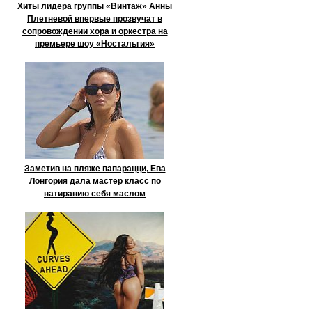
Хиты лидера группы «Винтаж» Анны
Плетневой впервые прозвучат в
сопровождении хора и оркестра на
премьере шоу «Ностальгия»
Заметив на пляже папарацци, Ева
Лонгория дала мастер класс по
натиранию себя маслом