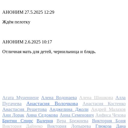
АНОНИМ
27.5.2025 12:29
Ждём пелотку
АНОНИМ
2.6.2025 10:17
Отличная мать для детей, чернильница и блядь.
Алла
Агата Муцениеце
Алена Водонаева
Алена Шишкова
Анастасия Волочкова
Пугачева
Анастасия Костенко
Анастасия Решетова
Анджелина Джоли
Андрей Малахов
Анна Седокова
Ани Лорак
Анна Семенович
Анфиса Чехова
Виктория Боня
Бритни Спирс
Валерия
Вера Брежнева
Виктория Дайнеко
Виктория Лопырева
Глюкоза
Дана