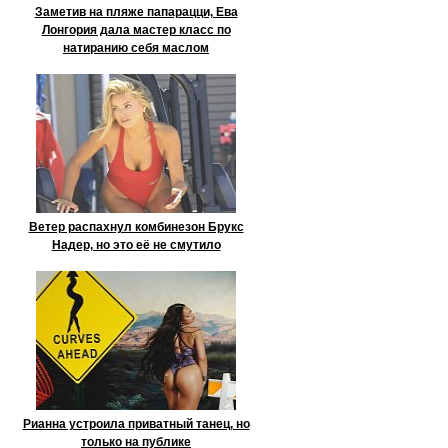
Заметив на пляже папарацци, Ева
Лонгория дала мастер класс по
натиранию себя маслом
Ветер распахнул комбинезон Брукс
Надер, но это её не смутило
Рианна устроила приватный танец, но
только на публике