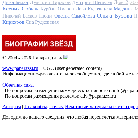
Дом 2
Дмитрий Тарасов
Дима Билан
Дмитрий Шепелев
Жан
Ксения Собчак
Курбан Омаров
Лера Кудрявцева
Мадонна
М
Ольга Бузова
Николай Басков
Нюша
Оксана Самойлова
П
Киркоров
Яна Рудковская
© 2004 - 2026 Папарацци.ру
www.paparazzi.ru
– UGC (user generated content)
Информационно-развлекательное сообщество, где любой желаю
Обратная связь
| По вопросам размещения коммерческих новостей: info@paparaz
| По вопросам размещения рекламы: adv@paparazzi.ru
Авторам
|
Правообладателям
Некоторые материалы сайта соде
Доводим до вашего сведения, что любая перепечатка материал