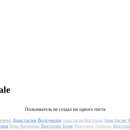
ale
Пользователь не создал ни одного поста
Анастасия Волочкова
ачева
Анастасия 
Анастасия Костенко
Виктория Боня
ерия
Вера Брежнева
Виктория Дайнеко
Виктори