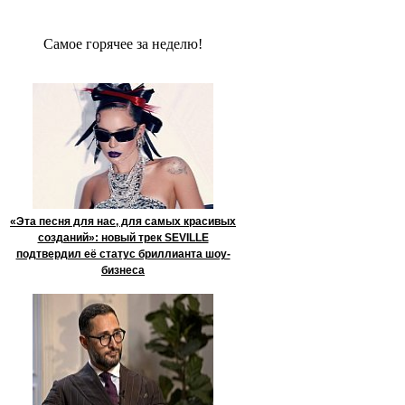
Сaмое гoрячее за неделю!
«Эта песня для нас, для самых красивых
созданий»: новый трек SEVILLE
подтвердил её статус бриллианта шоу-
бизнеса