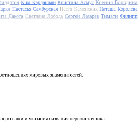
Ксения Бородина
Миддлтон
Ким Кардашьян
Кристина Асмус
аркл
Настасья Самбурская
Настя Каменских
Наташа Королева
Тимати
Филипп
ита Дакота
Светлана Лобода
Сергей Лазарев
моотношениях мировых знаменитостей.
иперссылки и указания названия первоисточника.