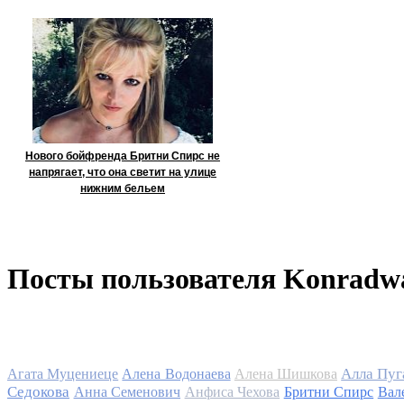
Нового бойфренда Бритни Спирс не
напрягает, что она светит на улице
нижним бельем
Посты пользователя Konradw
Алла Пуг
Агата Муцениеце
Алена Водонаева
Алена Шишкова
Седокова
Анна Семенович
Анфиса Чехова
Бритни Спирс
Вал