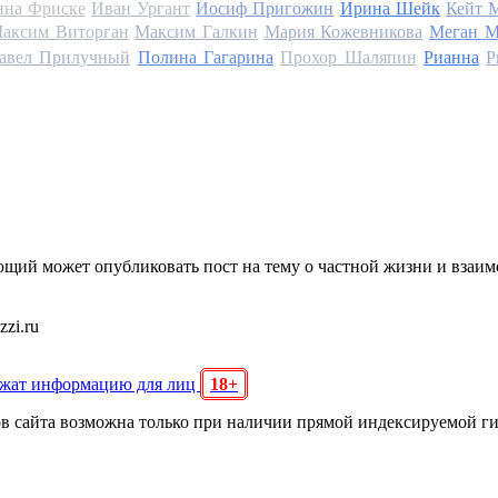
на Фриске
Иван Ургант
Иосиф Пригожин
Ирина Шейк
Кейт 
аксим Виторган
Максим Галкин
Мария Кожевникова
Меган М
авел Прилучный
Полина Гагарина
Прохор Шаляпин
Рианна
Р
щий может опубликовать пост на тему о частной жизни и взаи
zi.ru
ржат информацию для лиц
18+
ов сайта возможна только при наличии прямой индексируемой г