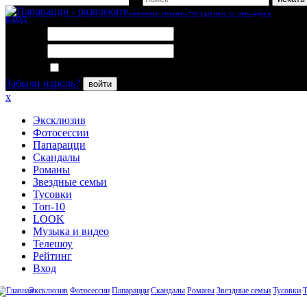
вход
Логин:
Пароль:
Запомнить меня
Забыли пароль?
войти
x
Эксклюзив
Фотосессии
Папарацци
Скандалы
Романы
Звездные семьи
Тусовки
Топ-10
LOOK
Музыка и видео
Телешоу
Рейтинг
Вход
Эксклюзив
Фотосессии
Папарацци
Скандалы
Романы
Звездные семьи
Тусовки
Т