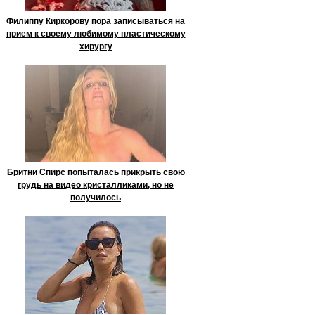
Филиппу Киркорову пора записываться на
прием к своему любимому пластическому
хирургу
Бритни Спирс попыталась прикрыть свою
грудь на видео кристалликами, но не
получилось