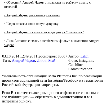
• Обросший
Андрей Чадов
отправился на рыбалку вместе с
невестой
•
Андрей Чадов
увел невесту из семьи
• Чадов показал свою новую девушку
•
Андрей Чадов
показал новую девушку - "стесняшку"
• Лиза Анохина снялась в необычном фильме в компании Андрея
Чадова
03.10.2014 12:49:20
| Просмотров: 85807
Автор:
Lilith
Тэги:
Андрей Чадов
,
Лилия Мэй
Фото: instagram,
Catchline
Communication
*Деятельность организации Meta Platforms Inc. по реализации
продуктов социальной сети Instagram/Facebook на территории
Российской Федерации запрещена.
Если Вы являетесь автором одного из фото и не согласны с
его публикацией — обратитесь в администрацию и мы
исправим ошибку.