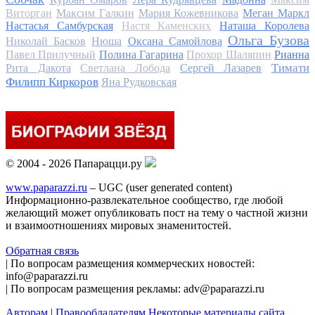
Виторган
Максим Галкин
Мария Кожевникова
Меган Маркл
Настасья Самбурская
Настя Каменских
Наташа Королева
Ольга Бузова
Николай Басков
Нюша
Оксана Самойлова
Павел Прилучный
Полина Гагарина
Прохор Шаляпин
Рианна
Тимати
Рита Дакота
Светлана Лобода
Сергей Лазарев
Филипп Киркоров
Яна Рудковская
© 2004 - 2026 Папарацци.ру
www.paparazzi.ru
– UGC (user generated content)
Информационно-развлекательное сообщество, где любой
желающий может опубликовать пост на тему о частной жизни
и взаимоотношениях мировых знаменитостей.
Обратная связь
| По вопросам размещения коммерческих новостей:
info@paparazzi.ru
| По вопросам размещения рекламы: adv@paparazzi.ru
Авторам
|
Правообладателям
Некоторые материалы сайта