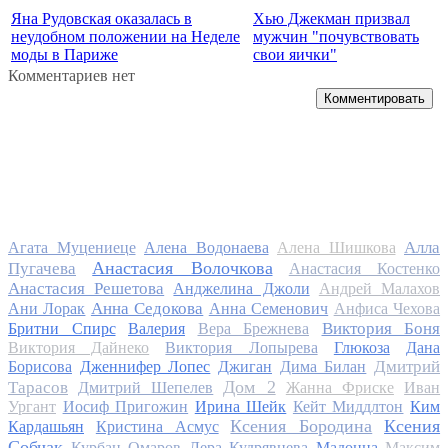
Яна Рудовская оказалась в
Хью Джекман призвал
неудобном положении на Неделе
мужчин "почувствовать
моды в Париже
свои яички"
Комментариев нет
Комментировать
Алла
Агата Муцениеце
Алена Водонаева
Алена Шишкова
Анастасия Волочкова
Пугачева
Анастасия Костенко
Анастасия Решетова
Анджелина Джоли
Андрей Малахов
Анна Седокова
Ани Лорак
Анна Семенович
Анфиса Чехова
Виктория Боня
Бритни Спирс
Валерия
Вера Брежнева
Виктория Дайнеко
Виктория Лопырева
Глюкоза
Дана
Дмитрий
Борисова
Дженнифер Лопес
Джиган
Дима Билан
Дом 2
Тарасов
Дмитрий Шепелев
Жанна Фриске
Иван
Ургант
Иосиф Пригожин
Ирина Шейк
Кейт Миддлтон
Ким
Ксения Бородина
Ксения
Кардашьян
Кристина Асмус
Собчак
Курбан Омаров
Лера Кудрявцева
Мадонна
Максим