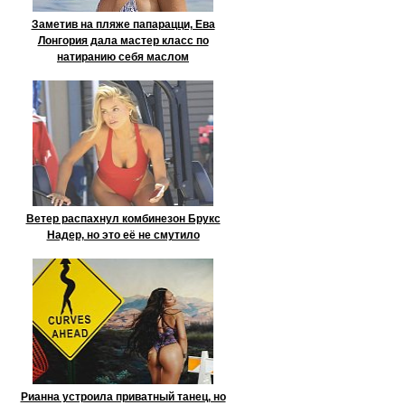
Заметив на пляже папарацци, Ева
Лонгория дала мастер класс по
натиранию себя маслом
Ветер распахнул комбинезон Брукс
Надер, но это её не смутило
Рианна устроила приватный танец, но