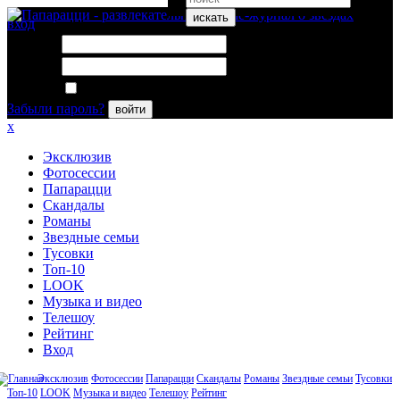
искать
вход
Логин:
Пароль:
Запомнить меня
Забыли пароль?
войти
x
Эксклюзив
Фотосессии
Папарацци
Скандалы
Романы
Звездные семьи
Тусовки
Топ-10
LOOK
Музыка и видео
Телешоу
Рейтинг
Вход
Эксклюзив
Фотосессии
Папарацци
Скандалы
Романы
Звездные семьи
Тусовки
Топ-10
LOOK
Музыка и видео
Телешоу
Рейтинг