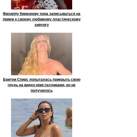
Филиппу Киркорову пора записываться на
прием к своему любимому пластическому
хирургу
Бритни Спирс попыталась прикрыть свою
грудь на видео кристалликами, но не
получилось