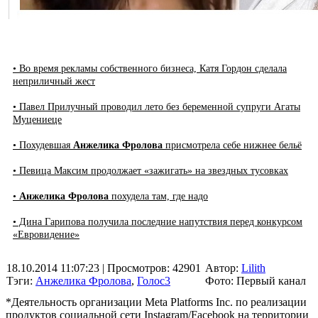
• Во время рекламы собственного бизнеса, Катя Гордон сделала
неприличный жест
• Павел Прилучный проводил лето без беременной супруги Агаты
Муцениеце
• Похудевшая
Анжелика Фролова
присмотрела себе нижнее бельё
• Певица Максим продолжает «зажигать» на звездных тусовках
•
Анжелика Фролова
похудела там, где надо
• Дина Гарипова получила последние напутствия перед конкурсом
«Евровидение»
18.10.2014 11:07:23
| Просмотров: 42901
Автор:
Lilith
Тэги:
Анжелика Фролова
,
Голос3
Фото: Первый канал
*Деятельность организации Meta Platforms Inc. по реализации
продуктов социальной сети Instagram/Facebook на территории