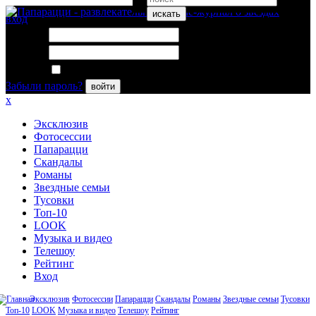
искать
вход
Логин:
Пароль:
Запомнить меня
Забыли пароль?
войти
x
Эксклюзив
Фотосессии
Папарацци
Скандалы
Романы
Звездные семьи
Тусовки
Топ-10
LOOK
Музыка и видео
Телешоу
Рейтинг
Вход
Эксклюзив
Фотосессии
Папарацци
Скандалы
Романы
Звездные семьи
Тусовки
Топ-10
LOOK
Музыка и видео
Телешоу
Рейтинг