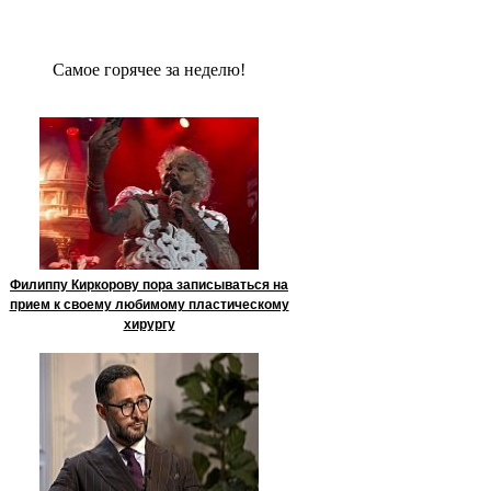
Сaмое гoрячее за неделю!
Филиппу Киркорову пора записываться на
прием к своему любимому пластическому
хирургу