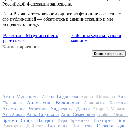
Российской Федерации запрещена.
Если Вы являетесь автором одного из фото и не согласны с
его публикацией — обратитесь в администрацию и мы
исправим ошибку.
Валентина Мазунина опять
У Жанны Фриске угнали
растолстела
машину
Комментариев нет
Комментировать
Алла
Агата Муцениеце
Алена Водонаева
Алена Шишкова
Анастасия Волочкова
Пугачева
Анастасия Костенко
Анастасия Решетова
Анджелина Джоли
Андрей Малахов
Анна Седокова
Ани Лорак
Анна Семенович
Анфиса Чехова
Виктория Боня
Бритни Спирс
Валерия
Вера Брежнева
Виктория Дайнеко
Виктория Лопырева
Глюкоза
Дана