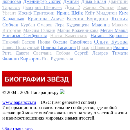
Дмитрий
Борисова
Дженнифер Лопес
Джиган
Дима Билан
Дом 2
Тарасов
Дмитрий Шепелев
Жанна Фриске
Иван
Ургант
Иосиф Пригожин
Ирина Шейк
Кейт Миддлтон
Ким
Ксения Бородина
Ксения
Кардашьян
Кристина Асмус
Собчак
Курбан Омаров
Лера Кудрявцева
Мадонна
Максим
Виторган
Максим Галкин
Мария Кожевникова
Меган Маркл
Настасья Самбурская
Настя Каменских
Наташа Королева
Ольга Бузова
Николай Басков
Нюша
Оксана Самойлова
Павел Прилучный
Полина Гагарина
Прохор Шаляпин
Рианна
Тимати
Рита Дакота
Светлана Лобода
Сергей Лазарев
Филипп Киркоров
Яна Рудковская
© 2004 - 2026 Папарацци.ру
www.paparazzi.ru
– UGC (user generated content)
Информационно-развлекательное сообщество, где любой
желающий может опубликовать пост на тему о частной жизни
и взаимоотношениях мировых знаменитостей.
Обратная связь