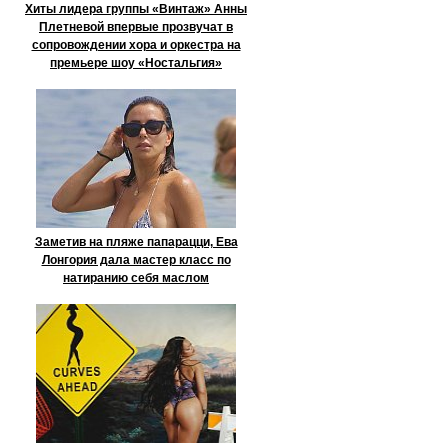
Хиты лидера группы «Винтаж» Анны
Плетневой впервые прозвучат в
сопровождении хора и оркестра на
премьере шоу «Ностальгия»
Заметив на пляже папарацци, Ева
Лонгория дала мастер класс по
натиранию себя маслом