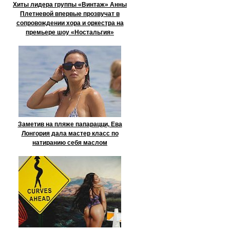
Хиты лидера группы «Винтаж» Анны
Плетневой впервые прозвучат в
сопровождении хора и оркестра на
премьере шоу «Ностальгия»
Заметив на пляже папарацци, Ева
Лонгория дала мастер класс по
натиранию себя маслом