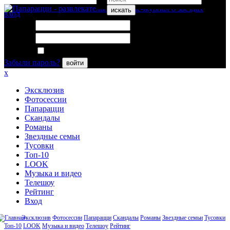
искать
вход
Логин:
Пароль:
Запомнить меня
Забыли пароль?
войти
x
Эксклюзив
Фотосессии
Папарацци
Скандалы
Романы
Звездные семьи
Тусовки
Топ-10
LOOK
Музыка и видео
Телешоу
Рейтинг
Вход
Эксклюзив
Фотосессии
Папарацци
Скандалы
Романы
Звездные семьи
Тусовки
Топ-10
LOOK
Музыка и видео
Телешоу
Рейтинг