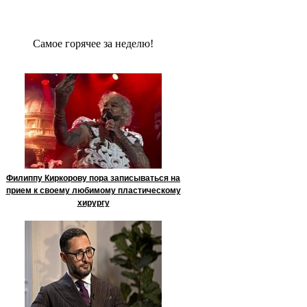
Сaмое гoрячее за неделю!
Филиппу Киркорову пора записываться на
прием к своему любимому пластическому
хирургу