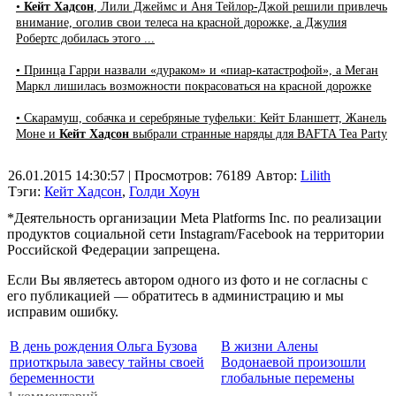
•
Кейт Хадсон
, Лили Джеймс и Аня Тейлор-Джой решили привлечь
внимание, оголив свои телеса на красной дорожке, а Джулия
Робертс добилась этого ...
• Принца Гарри назвали «дураком» и «пиар-катастрофой», а Меган
Маркл лишилась возможности покрасоваться на красной дорожке
• Скарамуш, собачка и серебряные туфельки: Кейт Бланшетт, Жанель
Моне и
Кейт Хадсон
выбрали странные наряды для BAFTA Tea Party
26.01.2015 14:30:57
| Просмотров: 76189
Автор:
Lilith
Тэги:
Кейт Хадсон
,
Голди Хоун
*Деятельность организации Meta Platforms Inc. по реализации
продуктов социальной сети Instagram/Facebook на территории
Российской Федерации запрещена.
Если Вы являетесь автором одного из фото и не согласны с
его публикацией — обратитесь в администрацию и мы
исправим ошибку.
В день рождения Ольга Бузова
В жизни Алены
приоткрыла завесу тайны своей
Водонаевой произошли
беременности
глобальные перемены