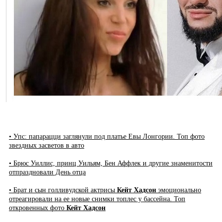
• Упс: папарацци заглянули под платье Евы Лонгории. Топ фото
звездных засветов в авто
• Брюс Уиллис, принц Уильям, Бен Аффлек и другие знаменитости
отпраздновали День отца
• Брат и сын голливудской актрисы
Кейт Хадсон
эмоционально
отреагировали на ее новые снимки топлес у бассейна. Топ
откровенных фото
Кейт Хадсон