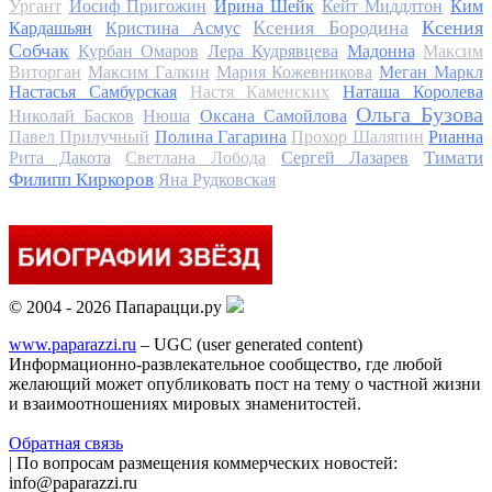
Ургант
Иосиф Пригожин
Ирина Шейк
Кейт Миддлтон
Ким
Ксения Бородина
Ксения
Кардашьян
Кристина Асмус
Собчак
Курбан Омаров
Лера Кудрявцева
Мадонна
Максим
Виторган
Максим Галкин
Мария Кожевникова
Меган Маркл
Настасья Самбурская
Настя Каменских
Наташа Королева
Ольга Бузова
Николай Басков
Нюша
Оксана Самойлова
Павел Прилучный
Полина Гагарина
Прохор Шаляпин
Рианна
Тимати
Рита Дакота
Светлана Лобода
Сергей Лазарев
Филипп Киркоров
Яна Рудковская
© 2004 - 2026 Папарацци.ру
www.paparazzi.ru
– UGC (user generated content)
Информационно-развлекательное сообщество, где любой
желающий может опубликовать пост на тему о частной жизни
и взаимоотношениях мировых знаменитостей.
Обратная связь
| По вопросам размещения коммерческих новостей:
info@paparazzi.ru