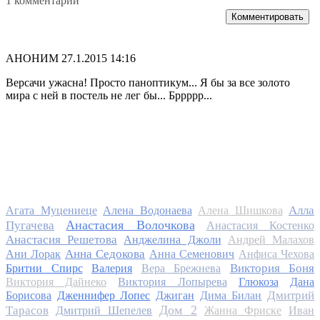
1 комментарий
Комментировать
АНОНИМ
27.1.2015 14:16
Версачи ужасна! Просто паноптикум... Я бы за все золото
мира с ней в постель не лег бы... Бррррр...
Алла
Агата Муцениеце
Алена Водонаева
Алена Шишкова
Анастасия Волочкова
Пугачева
Анастасия Костенко
Анастасия Решетова
Анджелина Джоли
Андрей Малахов
Анна Седокова
Ани Лорак
Анна Семенович
Анфиса Чехова
Виктория Боня
Бритни Спирс
Валерия
Вера Брежнева
Виктория Дайнеко
Виктория Лопырева
Глюкоза
Дана
Дмитрий
Борисова
Дженнифер Лопес
Джиган
Дима Билан
Дом 2
Тарасов
Дмитрий Шепелев
Жанна Фриске
Иван