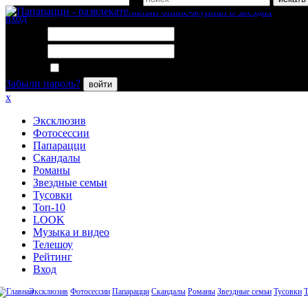
вход
Логин:
Пароль:
Запомнить меня
Забыли пароль?
войти
x
Эксклюзив
Фотосессии
Папарацци
Скандалы
Романы
Звездные семьи
Тусовки
Топ-10
LOOK
Музыка и видео
Телешоу
Рейтинг
Вход
Эксклюзив
Фотосессии
Папарацци
Скандалы
Романы
Звездные семьи
Тусовки
Т