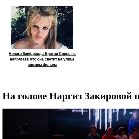
Нового бойфренда Бритни Спирс не
напрягает, что она светит на улице
нижним бельем
На голове Наргиз Закировой 