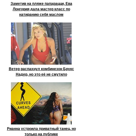
Заметив на пляже папарацци, Ева
Лонгория дала мастер класс по
натиранию себя маслом
Ветер распахнул комбинезон Брукс
Надер, но это её не смутило
Рианна устроила приватный танец, но
только на публике