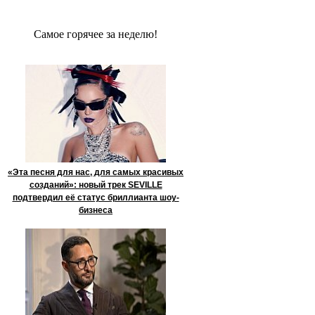
Сaмое гoрячее за неделю!
«Эта песня для нас, для самых красивых
созданий»: новый трек SEVILLE
подтвердил её статус бриллианта шоу-
бизнеса