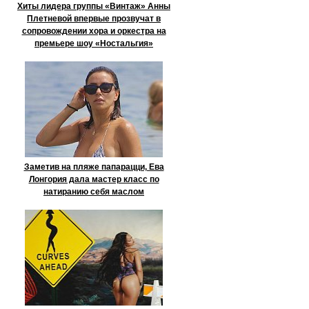
Хиты лидера группы «Винтаж» Анны
Плетневой впервые прозвучат в
сопровождении хора и оркестра на
премьере шоу «Ностальгия»
Заметив на пляже папарацци, Ева
Лонгория дала мастер класс по
натиранию себя маслом