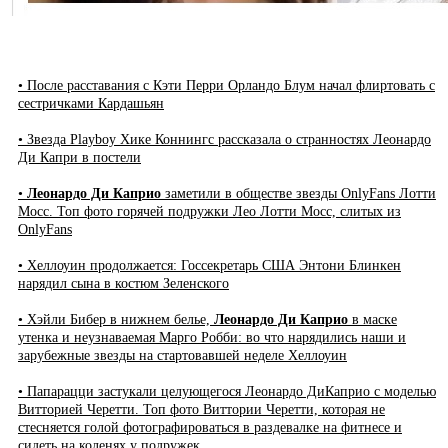
• После расставания с Кэти Перри Орландо Блум начал флиртовать с
сестричками Кардашьян
• Звезда Playboy Хике Коннингс рассказала о странностях Леонардо
Ди Капри в постели
•
Леонардо Ди Каприо
заметили в обществе звезды OnlyFans Лотти
Мосс. Топ фото горячей подружки Лео Лотти Мосс, слитых из
OnlyFans
• Хеллоуин продолжается: Госсекретарь США Энтони Блинкен
нарядил сына в костюм Зеленского
• Хэйли Бибер в нижнем белье,
Леонардо Ди Каприо
в маске
утенка и неузнаваемая Марго Робби: во что нарядились наши и
зарубежные звезды на стартовавшей неделе Хеллоуин
• Папарацци застукали целующегося Леонардо ДиКаприо с моделью
Витторией Черетти. Топ фото Виттории Черетти, которая не
стесняется голой фотографироваться в раздевалке на фитнесе и
сидеть на коленях у подружек