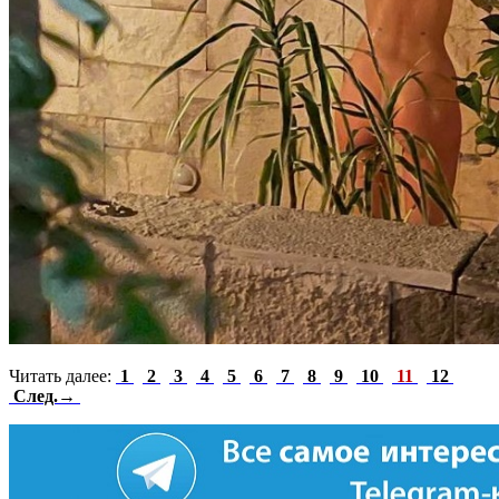
Читать далее:
1
2
3
4
5
6
7
8
9
10
11
12
След.→