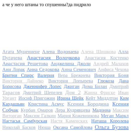
а че у него штаны то спушенны?да пидрило
Алла
Агата Муцениеце
Алена Водонаева
Алена Шишкова
Анастасия Волочкова
Пугачева
Анастасия Костенко
Анастасия Решетова
Анджелина Джоли
Андрей Малахов
Анна Седокова
Ани Лорак
Анна Семенович
Анфиса Чехова
Виктория Боня
Бритни Спирс
Валерия
Вера Брежнева
Виктория Дайнеко
Виктория Лопырева
Глюкоза
Дана
Дмитрий
Борисова
Дженнифер Лопес
Джиган
Дима Билан
Дом 2
Тарасов
Дмитрий Шепелев
Жанна Фриске
Иван
Ургант
Иосиф Пригожин
Ирина Шейк
Кейт Миддлтон
Ким
Ксения Бородина
Ксения
Кардашьян
Кристина Асмус
Собчак
Курбан Омаров
Лера Кудрявцева
Мадонна
Максим
Виторган
Максим Галкин
Мария Кожевникова
Меган Маркл
Настасья Самбурская
Настя Каменских
Наташа Королева
Ольга Бузова
Николай Басков
Нюша
Оксана Самойлова