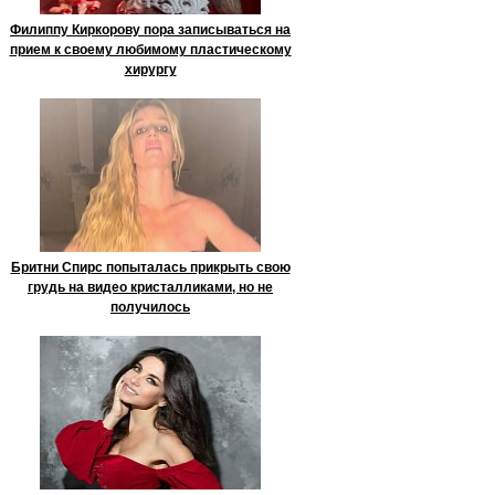
Филиппу Киркорову пора записываться на
прием к своему любимому пластическому
хирургу
Бритни Спирс попыталась прикрыть свою
грудь на видео кристалликами, но не
получилось