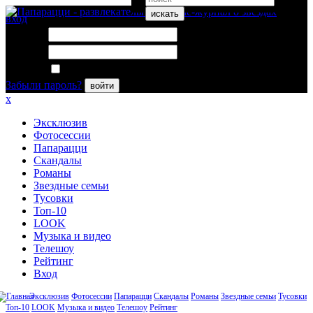
искать
вход
Логин:
Пароль:
Запомнить меня
Забыли пароль?
войти
x
Эксклюзив
Фотосессии
Папарацци
Скандалы
Романы
Звездные семьи
Тусовки
Топ-10
LOOK
Музыка и видео
Телешоу
Рейтинг
Вход
Эксклюзив
Фотосессии
Папарацци
Скандалы
Романы
Звездные семьи
Тусовки
Топ-10
LOOK
Музыка и видео
Телешоу
Рейтинг