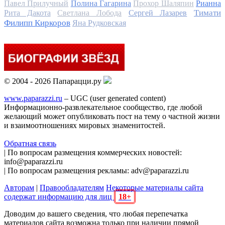
Павел Прилучный
Полина Гагарина
Прохор Шаляпин
Рианна
Тимати
Рита Дакота
Светлана Лобода
Сергей Лазарев
Филипп Киркоров
Яна Рудковская
© 2004 - 2026 Папарацци.ру
www.paparazzi.ru
– UGC (user generated content)
Информационно-развлекательное сообщество, где любой
желающий может опубликовать пост на тему о частной жизни
и взаимоотношениях мировых знаменитостей.
Обратная связь
| По вопросам размещения коммерческих новостей:
info@paparazzi.ru
| По вопросам размещения рекламы: adv@paparazzi.ru
Авторам
|
Правообладателям
Некоторые материалы сайта
содержат информацию для лиц
18+
Доводим до вашего сведения, что любая перепечатка
материалов сайта возможна только при наличии прямой