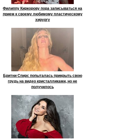
Филиппу Киркорову пора записываться на
прием к своему любимому пластическому
хирургу
Бритни Спирс попыталась прикрыть свою
грудь на видео кристалликами, но не
получилось