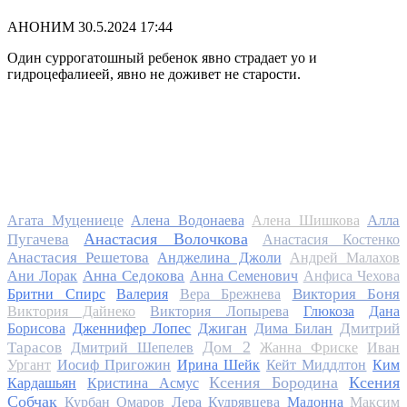
АНОНИМ
30.5.2024 17:44
Один суррогатошный ребенок явно страдает уо и
гидроцефалиеей, явно не доживет не старости.
Алла
Агата Муцениеце
Алена Водонаева
Алена Шишкова
Анастасия Волочкова
Пугачева
Анастасия Костенко
Анастасия Решетова
Анджелина Джоли
Андрей Малахов
Анна Седокова
Ани Лорак
Анна Семенович
Анфиса Чехова
Виктория Боня
Бритни Спирс
Валерия
Вера Брежнева
Виктория Дайнеко
Виктория Лопырева
Глюкоза
Дана
Дмитрий
Борисова
Дженнифер Лопес
Джиган
Дима Билан
Дом 2
Тарасов
Дмитрий Шепелев
Жанна Фриске
Иван
Ургант
Иосиф Пригожин
Ирина Шейк
Кейт Миддлтон
Ким
Ксения Бородина
Ксения
Кардашьян
Кристина Асмус
Собчак
Курбан Омаров
Лера Кудрявцева
Мадонна
Максим