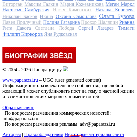
Виторган
Максим Галкин
Мария Кожевникова
Меган Маркл
Настасья Самбурская
Настя Каменских
Наташа Королева
Ольга Бузова
Николай Басков
Нюша
Оксана Самойлова
Павел Прилучный
Полина Гагарина
Прохор Шаляпин
Рианна
Тимати
Рита Дакота
Светлана Лобода
Сергей Лазарев
Филипп Киркоров
Яна Рудковская
© 2004 - 2026 Папарацци.ру
www.paparazzi.ru
– UGC (user generated content)
Информационно-развлекательное сообщество, где любой
желающий может опубликовать пост на тему о частной жизни
и взаимоотношениях мировых знаменитостей.
Обратная связь
| По вопросам размещения коммерческих новостей:
info@paparazzi.ru
| По вопросам размещения рекламы: adv@paparazzi.ru
Авторам
|
Правообладателям
Некоторые материалы сайта