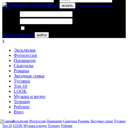
искать
вход
Логин:
Пароль:
Запомнить меня
Забыли пароль?
войти
x
Эксклюзив
Фотосессии
Папарацци
Скандалы
Романы
Звездные семьи
Тусовки
Топ-10
LOOK
Музыка и видео
Телешоу
Рейтинг
Вход
Эксклюзив
Фотосессии
Папарацци
Скандалы
Романы
Звездные семьи
Тусовки
Топ-10
LOOK
Музыка и видео
Телешоу
Рейтинг