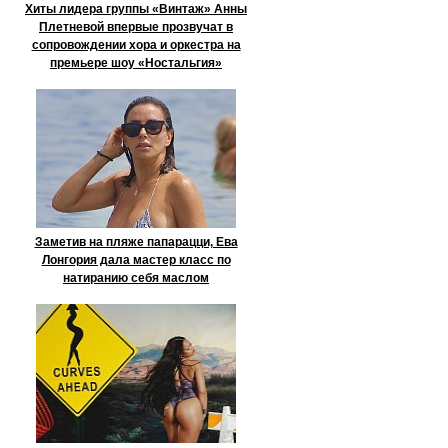
Хиты лидера группы «Винтаж» Анны
Плетневой впервые прозвучат в
сопровождении хора и оркестра на
премьере шоу «Ностальгия»
Заметив на пляже папарацци, Ева
Лонгория дала мастер класс по
натиранию себя маслом