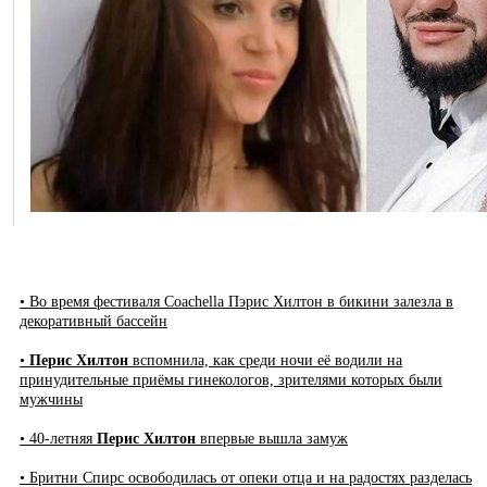
• Во время фестиваля Coachella Пэрис Хилтон в бикини залезла в
декоративный бассейн
•
Перис Хилтон
вспомнила, как среди ночи её водили на
принудительные приёмы гинекологов, зрителями которых были
мужчины
• 40-летняя
Перис Хилтон
впервые вышла замуж
• Бритни Спирс освободилась от опеки отца и на радостях разделась