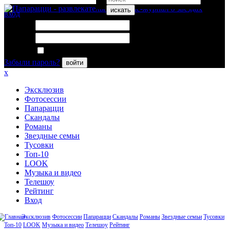
искать
вход
Логин:
Пароль:
Запомнить меня
Забыли пароль?
войти
x
Эксклюзив
Фотосессии
Папарацци
Скандалы
Романы
Звездные семьи
Тусовки
Топ-10
LOOK
Музыка и видео
Телешоу
Рейтинг
Вход
Эксклюзив
Фотосессии
Папарацци
Скандалы
Романы
Звездные семьи
Тусовки
Топ-10
LOOK
Музыка и видео
Телешоу
Рейтинг