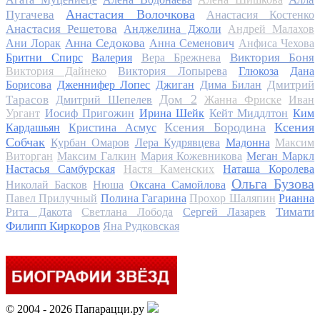
Анастасия Волочкова
Пугачева
Анастасия Костенко
Анастасия Решетова
Анджелина Джоли
Андрей Малахов
Анна Седокова
Ани Лорак
Анна Семенович
Анфиса Чехова
Виктория Боня
Бритни Спирс
Валерия
Вера Брежнева
Виктория Дайнеко
Виктория Лопырева
Глюкоза
Дана
Дмитрий
Борисова
Дженнифер Лопес
Джиган
Дима Билан
Дом 2
Тарасов
Дмитрий Шепелев
Жанна Фриске
Иван
Ургант
Иосиф Пригожин
Ирина Шейк
Кейт Миддлтон
Ким
Ксения Бородина
Ксения
Кардашьян
Кристина Асмус
Собчак
Курбан Омаров
Лера Кудрявцева
Мадонна
Максим
Виторган
Максим Галкин
Мария Кожевникова
Меган Маркл
Настасья Самбурская
Настя Каменских
Наташа Королева
Ольга Бузова
Николай Басков
Нюша
Оксана Самойлова
Павел Прилучный
Полина Гагарина
Прохор Шаляпин
Рианна
Тимати
Рита Дакота
Светлана Лобода
Сергей Лазарев
Филипп Киркоров
Яна Рудковская
© 2004 - 2026 Папарацци.ру