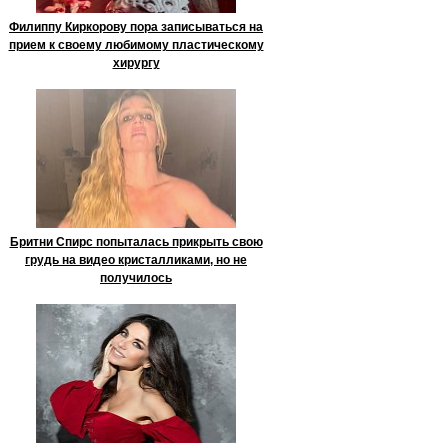
Филиппу Киркорову пора записываться на
прием к своему любимому пластическому
хирургу
Бритни Спирс попыталась прикрыть свою
грудь на видео кристалликами, но не
получилось