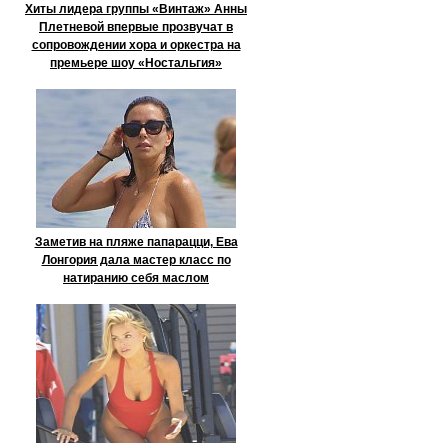
Хиты лидера группы «Винтаж» Анны
Плетневой впервые прозвучат в
сопровождении хора и оркестра на
премьере шоу «Ностальгия»
Заметив на пляже папарацци, Ева
Лонгория дала мастер класс по
натиранию себя маслом