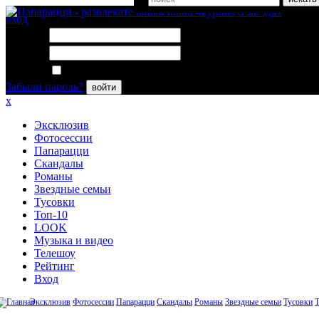
вход
Логин:
Пароль:
Запомнить меня
Забыли пароль?
войти
x
Эксклюзив
Фотосессии
Папарацци
Скандалы
Романы
Звездные семьи
Тусовки
Топ-10
LOOK
Музыка и видео
Телешоу
Рейтинг
Вход
Эксклюзив
Фотосессии
Папарацци
Скандалы
Романы
Звездные семьи
Тусовки
Т