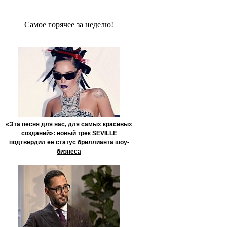
Сaмое гoрячее за неделю!
«Эта песня для нас, для самых красивых
созданий»: новый трек SEVILLE
подтвердил её статус бриллианта шоу-
бизнеса