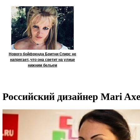
Нового бойфренда Бритни Спирс не
напрягает, что она светит на улице
нижним бельем
Российский дизайнер Mari Axe