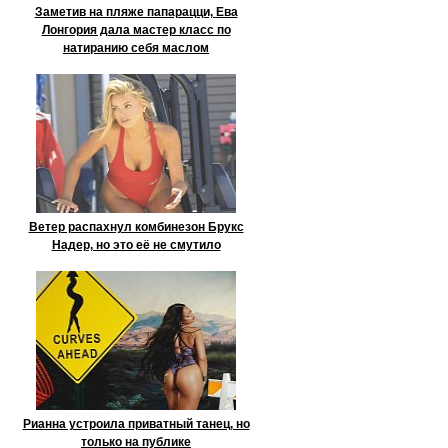
Заметив на пляже папарацци, Ева
Лонгория дала мастер класс по
натиранию себя маслом
Ветер распахнул комбинезон Брукс
Надер, но это её не смутило
Рианна устроила приватный танец, но
только на публике