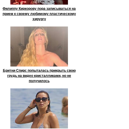
Филиппу Киркорову пора записываться на
прием к своему любимому пластическому
хирургу
Бритни Спирс попыталась прикрыть свою
грудь на видео кристалликами, но не
получилось