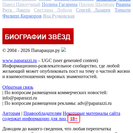
Павел Прилучный
Полина Гагарина
Прохор Шаляпин
Рианна
Тимати
Рита Дакота
Светлана Лобода
Сергей Лазарев
Филипп Киркоров
Яна Рудковская
© 2004 - 2026 Папарацци.ру
www.paparazzi.ru
– UGC (user generated content)
Информационно-развлекательное сообщество, где любой
желающий может опубликовать пост на тему о частной жизни
и взаимоотношениях мировых знаменитостей.
Обратная связь
| По вопросам размещения коммерческих новостей:
info@paparazzi.ru
| По вопросам размещения рекламы: adv@paparazzi.ru
Авторам
|
Правообладателям
Некоторые материалы сайта
содержат информацию для лиц
18+
Доводим до вашего сведения, что любая перепечатка