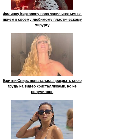
Филиппу Киркорову пора записываться на
прием к своему любимому пластическому
хирургу
Бритни Спирс попыталась прикрыть свою
грудь на видео кристалликами, но не
получилось