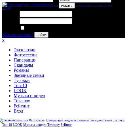
искать
вход
Логин:
Пароль:
Запомнить меня
Забыли пароль?
войти
x
Эксклюзив
Фотосессии
Папарацци
Скандалы
Романы
Звездные семьи
Тусовки
Топ-10
LOOK
Музыка и видео
Телешоу
Рейтинг
Вход
Эксклюзив
Фотосессии
Папарацци
Скандалы
Романы
Звездные семьи
Тусовки
Топ-10
LOOK
Музыка и видео
Телешоу
Рейтинг