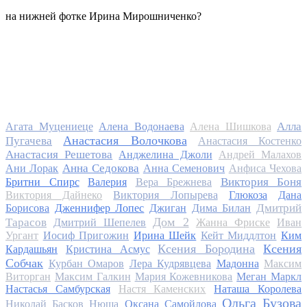
на нижней фотке Ирина Мирошниченко?
Алла
Агата Муцениеце
Алена Водонаева
Алена Шишкова
Анастасия Волочкова
Пугачева
Анастасия Костенко
Анастасия Решетова
Анджелина Джоли
Андрей Малахов
Анна Седокова
Ани Лорак
Анна Семенович
Анфиса Чехова
Виктория Боня
Бритни Спирс
Валерия
Вера Брежнева
Виктория Дайнеко
Виктория Лопырева
Глюкоза
Дана
Дмитрий
Борисова
Дженнифер Лопес
Джиган
Дима Билан
Дом 2
Тарасов
Дмитрий Шепелев
Жанна Фриске
Иван
Ургант
Иосиф Пригожин
Ирина Шейк
Кейт Миддлтон
Ким
Ксения Бородина
Ксения
Кардашьян
Кристина Асмус
Собчак
Курбан Омаров
Лера Кудрявцева
Мадонна
Максим
Виторган
Максим Галкин
Мария Кожевникова
Меган Маркл
Настасья Самбурская
Настя Каменских
Наташа Королева
Ольга Бузова
Николай Басков
Нюша
Оксана Самойлова