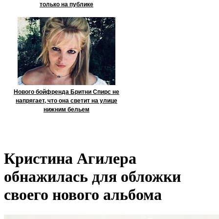
только на публике
Нового бойфренда Бритни Спирс не
напрягает, что она светит на улице
нижним бельем
Кристина Агилера
обнажилась для обложки
своего нового альбома