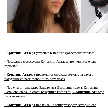
•
Кристина Агилера
устроила в Париже фотосессию топлесс
• Последние фотосессии Кристины Агилеры получились очень
горячими
•
Кристина Агилера
продемонстрировала результаты своего
похудения со всех сторон и во всех позах
• Подруга миллиардера Владислава Доронина модель Кристина
Романова стала на своей вечеринке госпожой, а
Кристина Агилера
пела ей песни
•
Кристина Агилера
напялила на концерт корсет, который еле