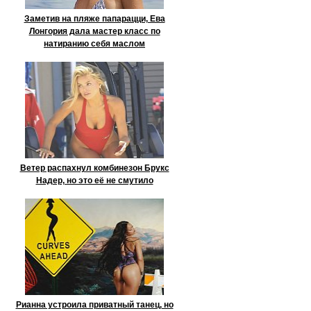
Заметив на пляже папарацци, Ева
Лонгория дала мастер класс по
натиранию себя маслом
Ветер распахнул комбинезон Брукс
Надер, но это её не смутило
Рианна устроила приватный танец, но