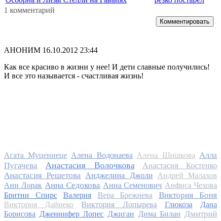
1 комментарий
Комментировать
АНОНИМ
16.10.2012 23:44
Как все красиво в жизни у нее! И дети славные получились!
И все это называется - счастливая жизнь!
Алла
Агата Муцениеце
Алена Водонаева
Алена Шишкова
Анастасия Волочкова
Пугачева
Анастасия Костенко
Анастасия Решетова
Анджелина Джоли
Андрей Малахов
Анна Седокова
Ани Лорак
Анна Семенович
Анфиса Чехова
Виктория Боня
Бритни Спирс
Валерия
Вера Брежнева
Виктория Дайнеко
Виктория Лопырева
Глюкоза
Дана
Дмитрий
Борисова
Дженнифер Лопес
Джиган
Дима Билан