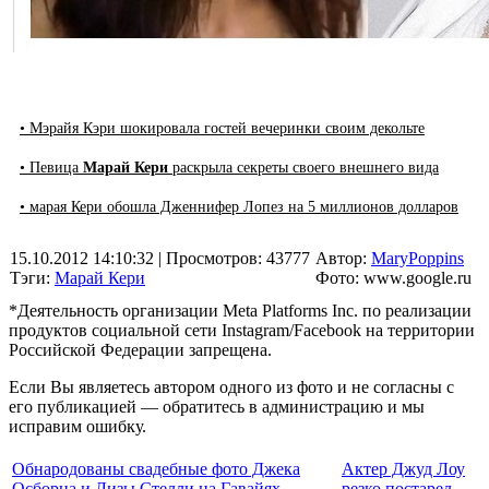
• Мэрайя Кэри шокировала гостей вечеринки своим декольте
• Певица
Марай Кери
раскрыла секреты своего внешнего вида
• марая Кери обошла Дженнифер Лопез на 5 миллионов долларов
15.10.2012 14:10:32
| Просмотров: 43777
Автор:
MaryPoppins
Тэги:
Марай Кери
Фото: www.google.ru
*Деятельность организации Meta Platforms Inc. по реализации
продуктов социальной сети Instagram/Facebook на территории
Российской Федерации запрещена.
Если Вы являетесь автором одного из фото и не согласны с
его публикацией — обратитесь в администрацию и мы
исправим ошибку.
Обнародованы свадебные фото Джека
Актер Джуд Лоу
Осборна и Лизы Стелли на Гавайях
резко постарел