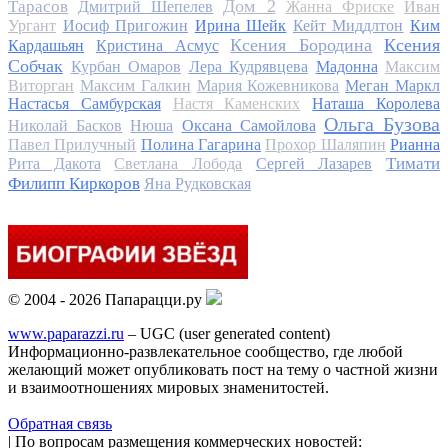
Дом 2
Тарасов
Дмитрий Шепелев
Жанна Фриске
Иван
Ургант
Иосиф Пригожин
Ирина Шейк
Кейт Миддлтон
Ким
Ксения Бородина
Ксения
Кардашьян
Кристина Асмус
Собчак
Курбан Омаров
Лера Кудрявцева
Мадонна
Максим
Виторган
Максим Галкин
Мария Кожевникова
Меган Маркл
Настасья Самбурская
Настя Каменских
Наташа Королева
Ольга Бузова
Николай Басков
Нюша
Оксана Самойлова
Павел Прилучный
Полина Гагарина
Прохор Шаляпин
Рианна
Тимати
Рита Дакота
Светлана Лобода
Сергей Лазарев
Филипп Киркоров
Яна Рудковская
© 2004 - 2026 Папарацци.ру
www.paparazzi.ru
– UGC (user generated content)
Информационно-развлекательное сообщество, где любой
желающий может опубликовать пост на тему о частной жизни
и взаимоотношениях мировых знаменитостей.
Обратная связь
| По вопросам размещения коммерческих новостей: