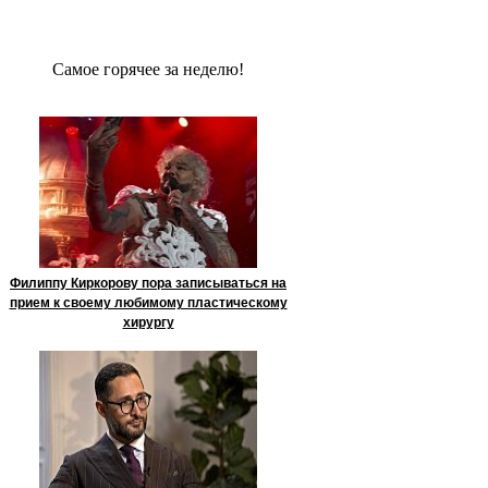
Сaмое гoрячее за неделю!
Филиппу Киркорову пора записываться на
прием к своему любимому пластическому
хирургу