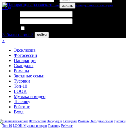
искать
вход
Логин:
Пароль:
Запомнить меня
Забыли пароль?
войти
x
Эксклюзив
Фотосессии
Папарацци
Скандалы
Романы
Звездные семьи
Тусовки
Топ-10
LOOK
Музыка и видео
Телешоу
Рейтинг
Вход
Эксклюзив
Фотосессии
Папарацци
Скандалы
Романы
Звездные семьи
Тусовки
Топ-10
LOOK
Музыка и видео
Телешоу
Рейтинг