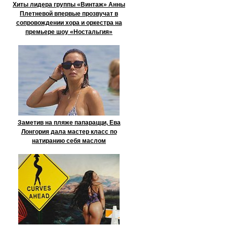
Хиты лидера группы «Винтаж» Анны
Плетневой впервые прозвучат в
сопровождении хора и оркестра на
премьере шоу «Ностальгия»
Заметив на пляже папарацци, Ева
Лонгория дала мастер класс по
натиранию себя маслом