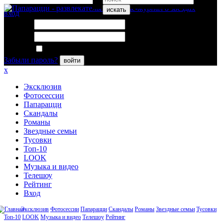
искать
вход
Логин:
Пароль:
Запомнить меня
Забыли пароль?
войти
x
Эксклюзив
Фотосессии
Папарацци
Скандалы
Романы
Звездные семьи
Тусовки
Топ-10
LOOK
Музыка и видео
Телешоу
Рейтинг
Вход
Эксклюзив
Фотосессии
Папарацци
Скандалы
Романы
Звездные семьи
Тусовки
Топ-10
LOOK
Музыка и видео
Телешоу
Рейтинг