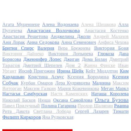
Алла
Агата Муцениеце
Алена Водонаева
Алена Шишкова
Анастасия Волочкова
Пугачева
Анастасия Костенко
Анастасия Решетова
Анджелина Джоли
Андрей Малахов
Анна Седокова
Ани Лорак
Анна Семенович
Анфиса Чехова
Виктория Боня
Бритни Спирс
Валерия
Вера Брежнева
Виктория Дайнеко
Виктория Лопырева
Глюкоза
Дана
Дмитрий
Борисова
Дженнифер Лопес
Джиган
Дима Билан
Дом 2
Тарасов
Дмитрий Шепелев
Жанна Фриске
Иван
Ургант
Иосиф Пригожин
Ирина Шейк
Кейт Миддлтон
Ким
Ксения Бородина
Ксения
Кардашьян
Кристина Асмус
Собчак
Курбан Омаров
Лера Кудрявцева
Мадонна
Максим
Виторган
Максим Галкин
Мария Кожевникова
Меган Маркл
Настасья Самбурская
Настя Каменских
Наташа Королева
Ольга Бузова
Николай Басков
Нюша
Оксана Самойлова
Павел Прилучный
Полина Гагарина
Прохор Шаляпин
Рианна
Тимати
Рита Дакота
Светлана Лобода
Сергей Лазарев
Филипп Киркоров
Яна Рудковская