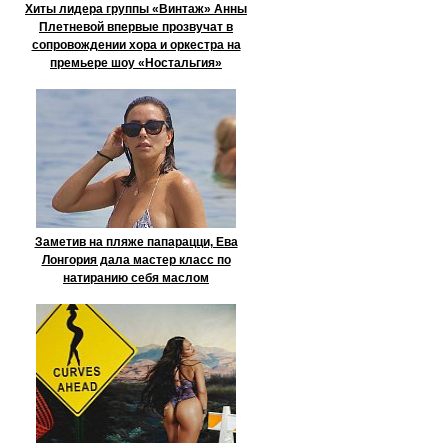
Хиты лидера группы «Винтаж» Анны
Плетневой впервые прозвучат в
сопровождении хора и оркестра на
премьере шоу «Ностальгия»
Заметив на пляже папарацци, Ева
Лонгория дала мастер класс по
натиранию себя маслом