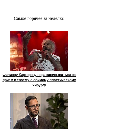
Сaмое гoрячее за неделю!
Филиппу Киркорову пора записываться на
прием к своему любимому пластическому
хирургу