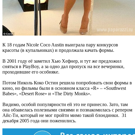
К 18 годам Nicole Coco Austin выиграла пару конкурсов
красоты (в купальниках) и продолжала качать формы.
В 2001 году её заметил Хью Хефнер, и тут же предложил
сняться в PlayBoy, а за одно дал пропуск на все вечеринки,
проходившие его особняке.
Потом Николь Коко Остин решила попробовать свои формы в
кино, но фильмы были в основном класса «R» – «Southwest
Babes», «Desert Rose» и «The Dirty Monks».
Видимо, особой популярности ей это не принесло. Зато, там
она обзавелась полезными связями и познакомилась с репером
Айс-Ти, который не мог пройти мимо такой блондинки. 31
декабря 2005 года они поженились.