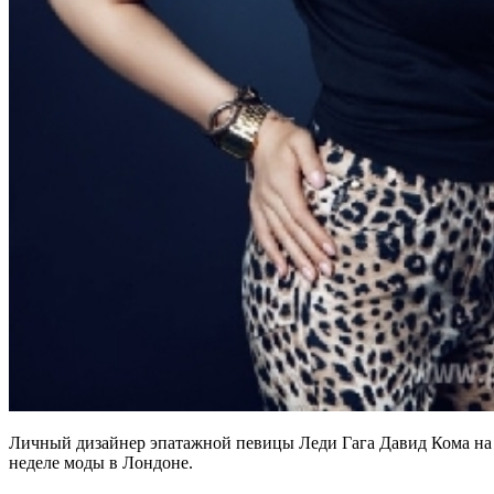
Личный дизайнер эпатажной певицы Леди Гага Давид Кома на 
неделе моды в Лондоне.