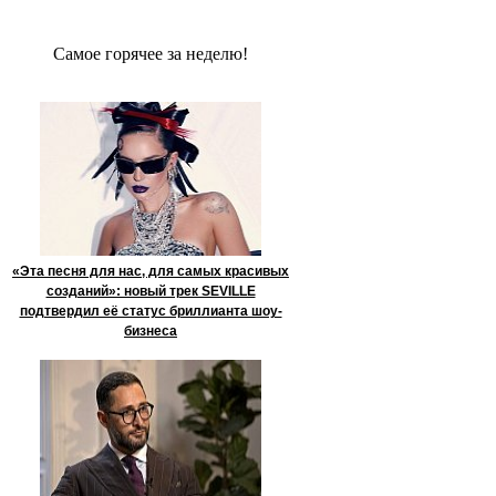
Сaмое гoрячее за неделю!
«Эта песня для нас, для самых красивых
созданий»: новый трек SEVILLE
подтвердил её статус бриллианта шоу-
бизнеса