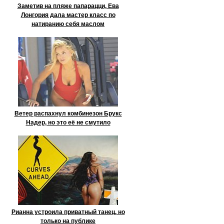
Заметив на пляже папарацци, Ева
Лонгория дала мастер класс по
натиранию себя маслом
Ветер распахнул комбинезон Брукс
Надер, но это её не смутило
Рианна устроила приватный танец, но
только на публике