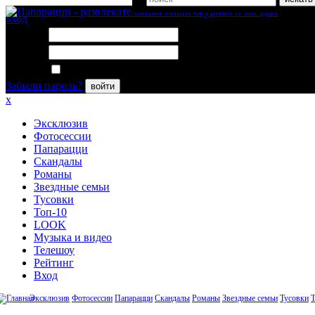
вход
Логин:
Пароль:
Запомнить меня
Забыли пароль?
войти
x
Эксклюзив
Фотосессии
Папарацци
Скандалы
Романы
Звездные семьи
Тусовки
Топ-10
LOOK
Музыка и видео
Телешоу
Рейтинг
Вход
Эксклюзив
Фотосессии
Папарацци
Скандалы
Романы
Звездные семьи
Тусовки
Т