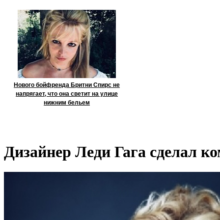
Нового бойфренда Бритни Спирс не
напрягает, что она светит на улице
нижним бельем
Дизайнер Леди Гага сделал к