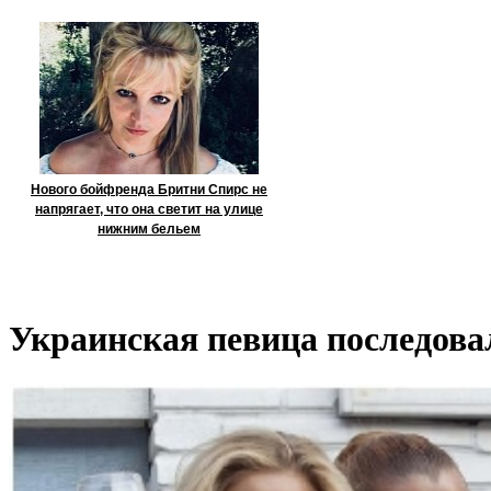
Нового бойфренда Бритни Спирс не
напрягает, что она светит на улице
нижним бельем
Украинская певица последов