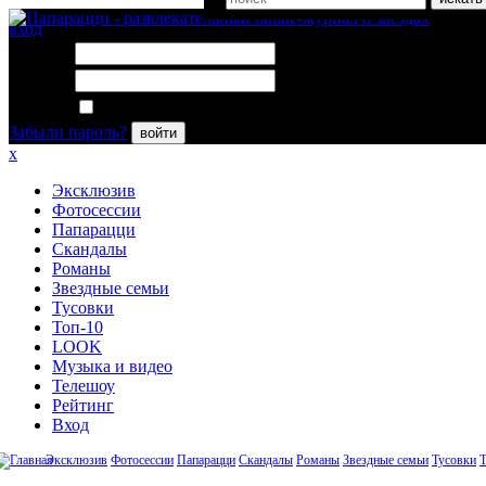
вход
Логин:
Пароль:
Запомнить меня
Забыли пароль?
войти
x
Эксклюзив
Фотосессии
Папарацци
Скандалы
Романы
Звездные семьи
Тусовки
Топ-10
LOOK
Музыка и видео
Телешоу
Рейтинг
Вход
Эксклюзив
Фотосессии
Папарацци
Скандалы
Романы
Звездные семьи
Тусовки
Т