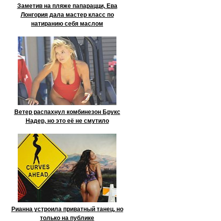
Заметив на пляже папарацци, Ева
Лонгория дала мастер класс по
натиранию себя маслом
Ветер распахнул комбинезон Брукс
Надер, но это её не смутило
Рианна устроила приватный танец, но
только на публике