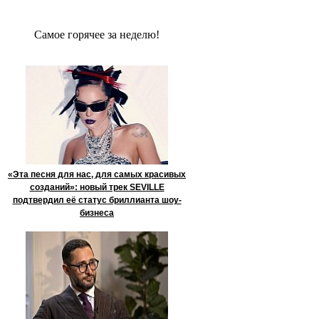
Сaмое гoрячее за неделю!
«Эта песня для нас, для самых красивых
созданий»: новый трек SEVILLE
подтвердил её статус бриллианта шоу-
бизнеса