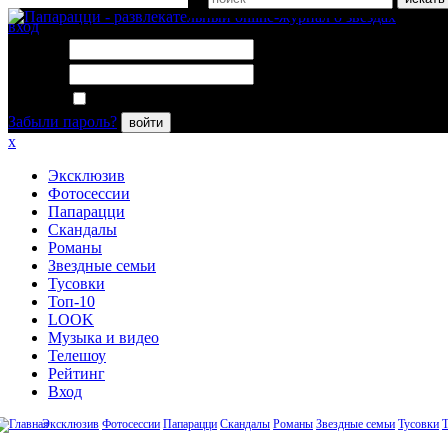
вход
Логин:
Пароль:
Запомнить меня
Забыли пароль?
войти
x
Эксклюзив
Фотосессии
Папарацци
Скандалы
Романы
Звездные семьи
Тусовки
Топ-10
LOOK
Музыка и видео
Телешоу
Рейтинг
Вход
Эксклюзив
Фотосессии
Папарацци
Скандалы
Романы
Звездные семьи
Тусовки
Т