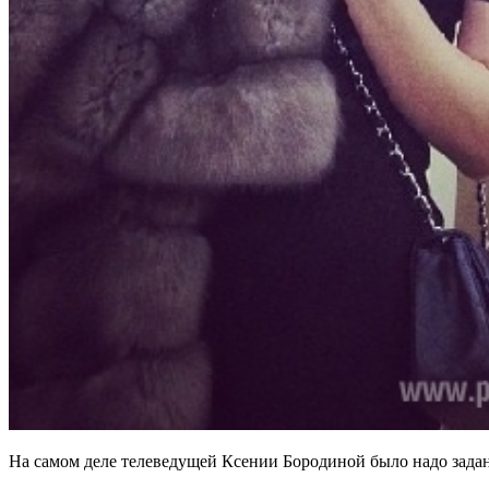
На самом деле телеведущей Ксении Бородиной было надо задани