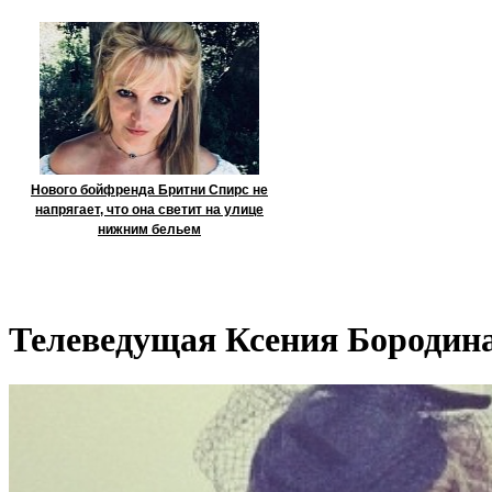
Нового бойфренда Бритни Спирс не
напрягает, что она светит на улице
нижним бельем
Телеведущая Ксения Бородина