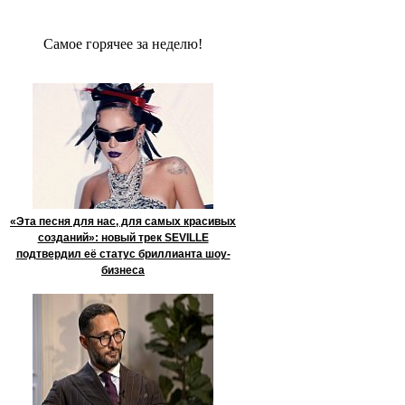
Сaмое гoрячее за неделю!
«Эта песня для нас, для самых красивых
созданий»: новый трек SEVILLE
подтвердил её статус бриллианта шоу-
бизнеса