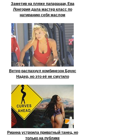
Заметив на пляже папарацци, Ева
Лонгория дала мастер класс по
натиранию себя маслом
Ветер распахнул комбинезон Брукс
Надер, но это её не смутило
Рианна устроила приватный танец, но
только на публике