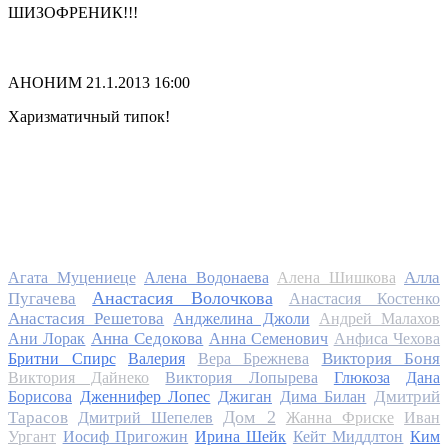
ШИЗОФРЕНИК!!!
АНОНИМ
21.1.2013 16:00
Харизматичный типок!
Алла
Агата Муцениеце
Алена Водонаева
Алена Шишкова
Анастасия Волочкова
Пугачева
Анастасия Костенко
Анастасия Решетова
Анджелина Джоли
Андрей Малахов
Анна Седокова
Ани Лорак
Анна Семенович
Анфиса Чехова
Виктория Боня
Бритни Спирс
Валерия
Вера Брежнева
Виктория Дайнеко
Виктория Лопырева
Глюкоза
Дана
Дмитрий
Борисова
Дженнифер Лопес
Джиган
Дима Билан
Дом 2
Тарасов
Дмитрий Шепелев
Жанна Фриске
Иван
Ургант
Иосиф Пригожин
Ирина Шейк
Кейт Миддлтон
Ким