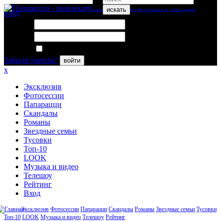
искать
вход
Логин:
Пароль:
Запомнить меня
Забыли пароль?
войти
x
Эксклюзив
Фотосессии
Папарацци
Скандалы
Романы
Звездные семьи
Тусовки
Топ-10
LOOK
Музыка и видео
Телешоу
Рейтинг
Вход
Эксклюзив
Фотосессии
Папарацци
Скандалы
Романы
Звездные семьи
Тусовки
Топ-10
LOOK
Музыка и видео
Телешоу
Рейтинг