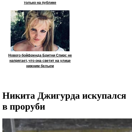
только на публике
Нового бойфренда Бритни Спирс не
напрягает, что она светит на улице
нижним бельем
Никита Джигурда искупался
в проруби