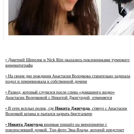
• Дмитрий Шепелев и Nick Riin оказались поклонниками турецкого
кинематографа
• На своем дне рождения Анастасия Волочкова старательно задирала
подол и приревновала к собственной дочери
• Развод, который случился после слива «домашнего видео»
Анастасии Волочковой с Никитой Джигурдой, отменяется
• В сети всплыл ролик, где
Никита Джигурда
, стянул с Анастасии
Волочкой штаны и пытался задрать бюстгальтер
•
Никита Джигурда
впервые пришёл на мероприятие с
повзрослевшей дочкой. Топ-фото Эвы-Влады, которой предстоит