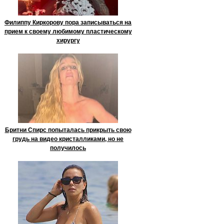
Филиппу Киркорову пора записываться на
прием к своему любимому пластическому
хирургу
Бритни Спирс попыталась прикрыть свою
грудь на видео кристалликами, но не
получилось