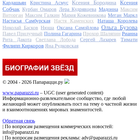
Ксения Бородина
Ксения
Кардашьян
Кристина Асмус
Собчак
Курбан Омаров
Лера Кудрявцева
Мадонна
Максим
Виторган
Максим Галкин
Мария Кожевникова
Меган Маркл
Настасья Самбурская
Настя Каменских
Наташа Королева
Ольга Бузова
Николай Басков
Нюша
Оксана Самойлова
Павел Прилучный
Полина Гагарина
Прохор Шаляпин
Рианна
Тимати
Рита Дакота
Светлана Лобода
Сергей Лазарев
Филипп Киркоров
Яна Рудковская
© 2004 - 2026 Папарацци.ру
www.paparazzi.ru
– UGC (user generated content)
Информационно-развлекательное сообщество, где любой
желающий может опубликовать пост на тему о частной жизни
и взаимоотношениях мировых знаменитостей.
Обратная связь
| По вопросам размещения коммерческих новостей:
info@paparazzi.ru
| По вопросам размещения рекламы: adv@paparazzi.ru