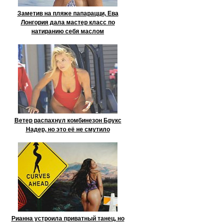
Заметив на пляже папарацци, Ева
Лонгория дала мастер класс по
натиранию себя маслом
Ветер распахнул комбинезон Брукс
Надер, но это её не смутило
Рианна устроила приватный танец, но