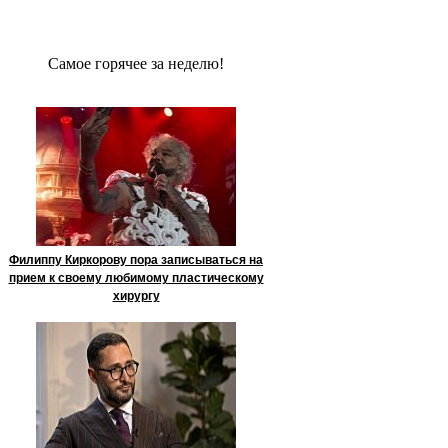
Сaмое гoрячее за неделю!
Филиппу Киркорову пора записываться на
прием к своему любимому пластическому
хирургу