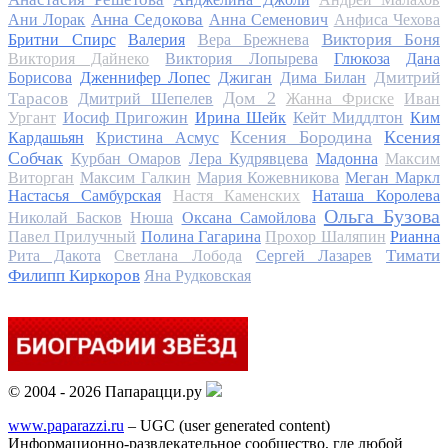
Анна Седокова
Ани Лорак
Анна Семенович
Анфиса Чехова
Виктория Боня
Бритни Спирс
Валерия
Вера Брежнева
Виктория Дайнеко
Виктория Лопырева
Глюкоза
Дана
Дмитрий
Борисова
Дженнифер Лопес
Джиган
Дима Билан
Дом 2
Тарасов
Дмитрий Шепелев
Жанна Фриске
Иван
Ургант
Иосиф Пригожин
Ирина Шейк
Кейт Миддлтон
Ким
Ксения Бородина
Ксения
Кардашьян
Кристина Асмус
Собчак
Курбан Омаров
Лера Кудрявцева
Мадонна
Максим
Виторган
Максим Галкин
Мария Кожевникова
Меган Маркл
Настасья Самбурская
Настя Каменских
Наташа Королева
Ольга Бузова
Николай Басков
Нюша
Оксана Самойлова
Павел Прилучный
Полина Гагарина
Прохор Шаляпин
Рианна
Тимати
Рита Дакота
Светлана Лобода
Сергей Лазарев
Филипп Киркоров
Яна Рудковская
© 2004 - 2026 Папарацци.ру
www.paparazzi.ru
– UGC (user generated content)
Информационно-развлекательное сообщество, где любой