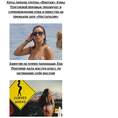
Хиты лидера группы «Винтаж» Анны
Плетневой впервые прозвучат в
сопровождении хора и оркестра на
премьере шоу «Ностальгия»
Заметив на пляже папарацци, Ева
Лонгория дала мастер класс по
натиранию себя маслом