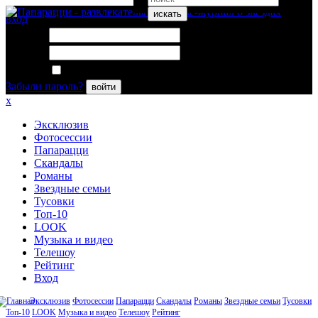
искать
вход
Логин:
Пароль:
Запомнить меня
Забыли пароль?
войти
x
Эксклюзив
Фотосессии
Папарацци
Скандалы
Романы
Звездные семьи
Тусовки
Топ-10
LOOK
Музыка и видео
Телешоу
Рейтинг
Вход
Эксклюзив
Фотосессии
Папарацци
Скандалы
Романы
Звездные семьи
Тусовки
Топ-10
LOOK
Музыка и видео
Телешоу
Рейтинг