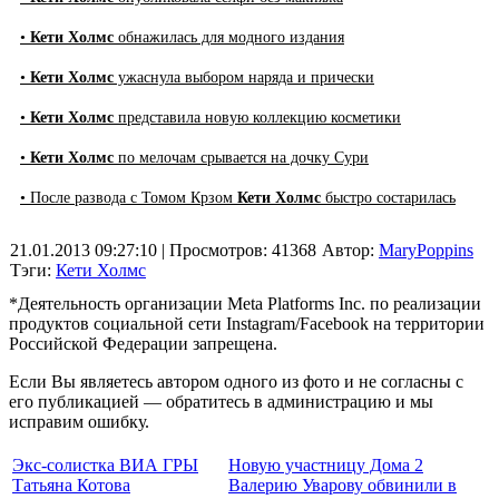
•
Кети Холмс
обнажилась для модного издания
•
Кети Холмс
ужаснула выбором наряда и прически
•
Кети Холмс
представила новую коллекцию косметики
•
Кети Холмс
по мелочам срывается на дочку Сури
• После развода с Томом Крзом
Кети Холмс
быстро состарилась
21.01.2013 09:27:10
| Просмотров: 41368
Автор:
MaryPoppins
Тэги:
Кети Холмс
*Деятельность организации Meta Platforms Inc. по реализации
продуктов социальной сети Instagram/Facebook на территории
Российской Федерации запрещена.
Если Вы являетесь автором одного из фото и не согласны с
его публикацией — обратитесь в администрацию и мы
исправим ошибку.
Экс-солистка ВИА ГРЫ
Новую участницу Дома 2
Татьяна Котова
Валерию Уварову обвинили в