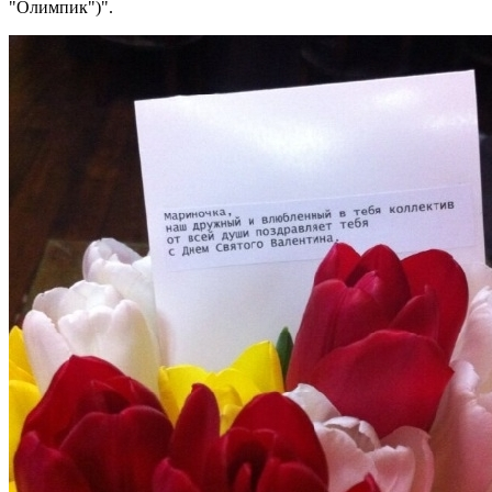
"Олимпик")".