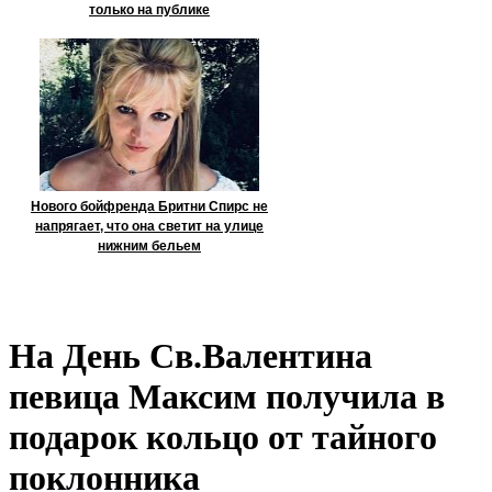
только на публике
Нового бойфренда Бритни Спирс не
напрягает, что она светит на улице
нижним бельем
На День Св.Валентина
певица Максим получила в
подарок кольцо от тайного
поклонника