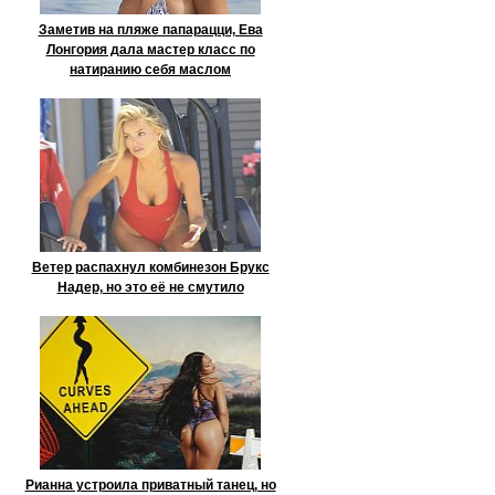
Заметив на пляже папарацци, Ева
Лонгория дала мастер класс по
натиранию себя маслом
Ветер распахнул комбинезон Брукс
Надер, но это её не смутило
Рианна устроила приватный танец, но