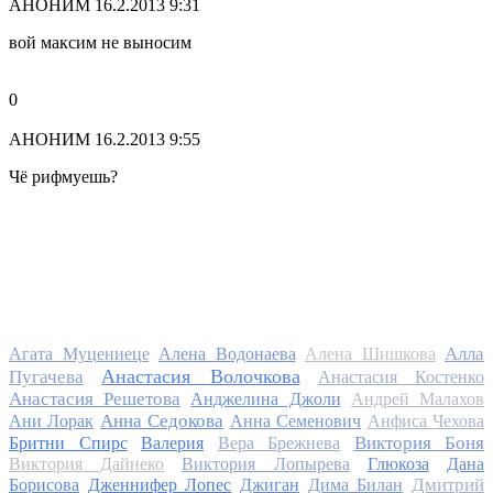
АНОНИМ
16.2.2013 9:31
вой максим не выносим
0
АНОНИМ
16.2.2013 9:55
Чё рифмуешь?
Алла
Агата Муцениеце
Алена Водонаева
Алена Шишкова
Анастасия Волочкова
Пугачева
Анастасия Костенко
Анастасия Решетова
Анджелина Джоли
Андрей Малахов
Анна Седокова
Ани Лорак
Анна Семенович
Анфиса Чехова
Виктория Боня
Бритни Спирс
Валерия
Вера Брежнева
Виктория Дайнеко
Виктория Лопырева
Глюкоза
Дана
Дмитрий
Борисова
Дженнифер Лопес
Джиган
Дима Билан