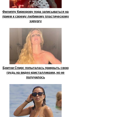
Филиппу Киркорову пора записываться на
прием к своему любимому пластическому
хирургу
Бритни Спирс попыталась прикрыть свою
грудь на видео кристалликами, но не
получилось