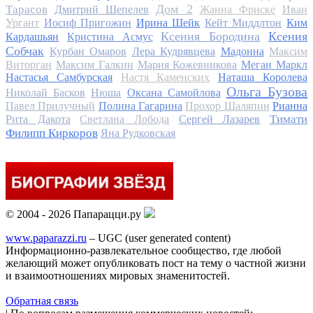
Дом 2
Тарасов
Дмитрий Шепелев
Жанна Фриске
Иван
Ургант
Иосиф Пригожин
Ирина Шейк
Кейт Миддлтон
Ким
Ксения Бородина
Ксения
Кардашьян
Кристина Асмус
Собчак
Курбан Омаров
Лера Кудрявцева
Мадонна
Максим
Виторган
Максим Галкин
Мария Кожевникова
Меган Маркл
Настасья Самбурская
Настя Каменских
Наташа Королева
Ольга Бузова
Николай Басков
Нюша
Оксана Самойлова
Павел Прилучный
Полина Гагарина
Прохор Шаляпин
Рианна
Тимати
Рита Дакота
Светлана Лобода
Сергей Лазарев
Филипп Киркоров
Яна Рудковская
© 2004 - 2026 Папарацци.ру
www.paparazzi.ru
– UGC (user generated content)
Информационно-развлекательное сообщество, где любой
желающий может опубликовать пост на тему о частной жизни
и взаимоотношениях мировых знаменитостей.
Обратная связь