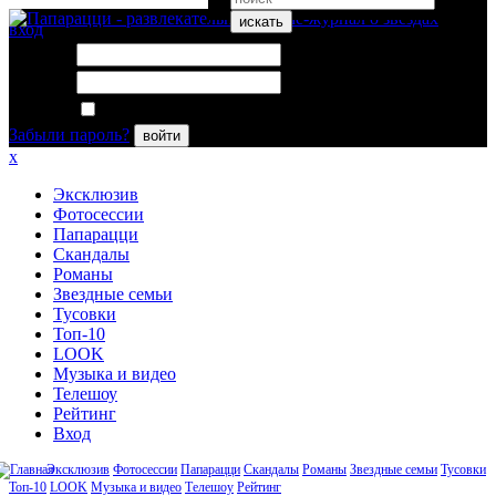
искать
вход
Логин:
Пароль:
Запомнить меня
Забыли пароль?
войти
x
Эксклюзив
Фотосессии
Папарацци
Скандалы
Романы
Звездные семьи
Тусовки
Топ-10
LOOK
Музыка и видео
Телешоу
Рейтинг
Вход
Эксклюзив
Фотосессии
Папарацци
Скандалы
Романы
Звездные семьи
Тусовки
Топ-10
LOOK
Музыка и видео
Телешоу
Рейтинг