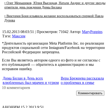
• Олег Меньшиков, Юлия Высоцкая, Натали Андрес и другие звезды
отметили день рождения Димы Билана
• Виктория Боня изъявила желание воспользоваться спермой Павла
Дурова
15.02.2013 08:03:51
| Просмотров: 71042
Автор:
MaryPoppins
Тэги:
Максим
*Деятельность организации Meta Platforms Inc. по реализации
продуктов социальной сети Instagram/Facebook на территории
Российской Федерации запрещена.
Если Вы являетесь автором одного из фото и не согласны с
его публикацией — обратитесь в администрацию и мы
исправим ошибку.
Дима Билан в День всех
Вера Брежнева рассказала
влюбленных был мрачен и угрюм
о проблемах в семье
10 комментариев
Комментировать
АНОНИМ
15.2.2013 9:51