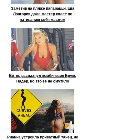
Заметив на пляже папарацци, Ева
Лонгория дала мастер класс по
натиранию себя маслом
Ветер распахнул комбинезон Брукс
Надер, но это её не смутило
Рианна устроила приватный танец, но