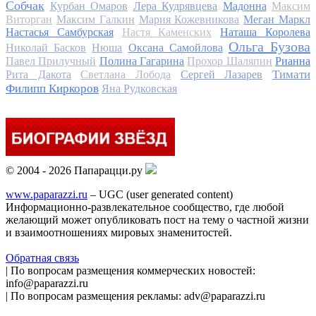
Собчак
Курбан Омаров
Лера Кудрявцева
Мадонна
Максим
Виторган
Максим Галкин
Мария Кожевникова
Меган Маркл
Настасья Самбурская
Настя Каменских
Наташа Королева
Ольга Бузова
Николай Басков
Нюша
Оксана Самойлова
Павел Прилучный
Полина Гагарина
Прохор Шаляпин
Рианна
Тимати
Рита Дакота
Светлана Лобода
Сергей Лазарев
Филипп Киркоров
Яна Рудковская
© 2004 - 2026 Папарацци.ру
www.paparazzi.ru
– UGC (user generated content)
Информационно-развлекательное сообщество, где любой
желающий может опубликовать пост на тему о частной жизни
и взаимоотношениях мировых знаменитостей.
Обратная связь
| По вопросам размещения коммерческих новостей:
info@paparazzi.ru
| По вопросам размещения рекламы: adv@paparazzi.ru