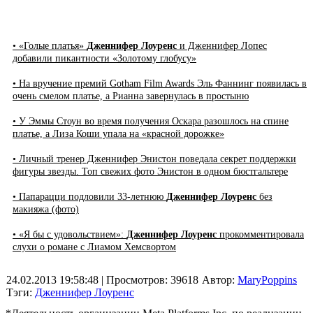
• «Голые платья»
Дженнифер Лоуренс
и Дженнифер Лопес
добавили пикантности «Золотому глобусу»
• На вручение премий Gotham Film Awards Эль Фаннинг появилась в
очень смелом платье, а Рианна завернулась в простыню
• У Эммы Стоун во время получения Оскара разошлось на спине
платье, а Лиза Коши упала на «красной дорожке»
• Личный тренер Дженнифер Энистон поведала секрет поддержки
фигуры звезды. Топ свежих фото Энистон в одном бюстгальтере
• Папарацци подловили 33-летнюю
Дженнифер Лоуренс
без
макияжа (фото)
• «Я бы с удовольствием»:
Дженнифер Лоуренс
прокомментировала
слухи о романе с Лиамом Хемсвортом
24.02.2013 19:58:48
| Просмотров: 39618
Автор:
MaryPoppins
Тэги:
Дженнифер Лоуренс