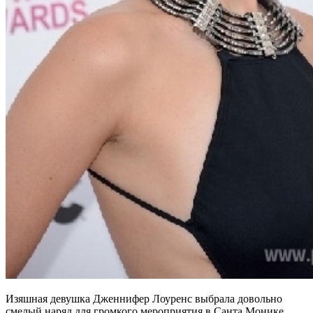
Изяшная девушка Дженнифер Лоуренс выбрала довольно
смелый наряд для громкого мероприятия в Санта Монике.