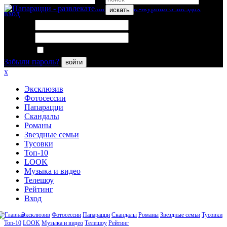
искать
вход
Логин:
Пароль:
Запомнить меня
Забыли пароль?
войти
x
Эксклюзив
Фотосессии
Папарацци
Скандалы
Романы
Звездные семьи
Тусовки
Топ-10
LOOK
Музыка и видео
Телешоу
Рейтинг
Вход
Эксклюзив
Фотосессии
Папарацци
Скандалы
Романы
Звездные семьи
Тусовки
Топ-10
LOOK
Музыка и видео
Телешоу
Рейтинг