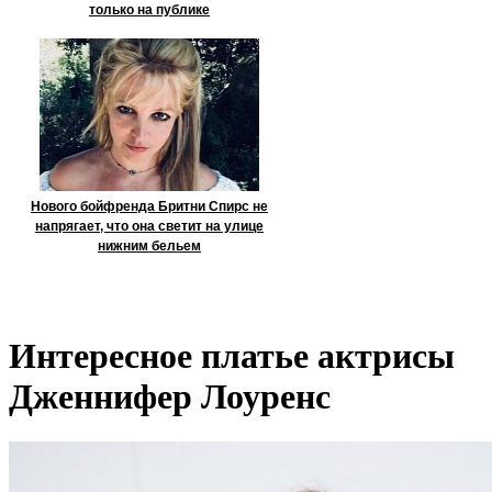
только на публике
Нового бойфренда Бритни Спирс не
напрягает, что она светит на улице
нижним бельем
Интересное платье актрисы
Дженнифер Лоуренс