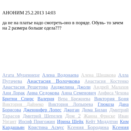
АНОНИМ
25.2.2013 14:03
да не на платье надо смотреть-оно в поряде. Обувь- то зачем
на 2 размера больше одела???
Алла
Агата Муцениеце
Алена Водонаева
Алена Шишкова
Анастасия Волочкова
Пугачева
Анастасия Костенко
Анастасия Решетова
Анджелина Джоли
Андрей Малахов
Анна Седокова
Ани Лорак
Анна Семенович
Анфиса Чехова
Виктория Боня
Бритни Спирс
Валерия
Вера Брежнева
Виктория Дайнеко
Виктория Лопырева
Глюкоза
Дана
Дмитрий
Борисова
Дженнифер Лопес
Джиган
Дима Билан
Дом 2
Тарасов
Дмитрий Шепелев
Жанна Фриске
Иван
Ургант
Иосиф Пригожин
Ирина Шейк
Кейт Миддлтон
Ким
Ксения Бородина
Ксения
Кардашьян
Кристина Асмус