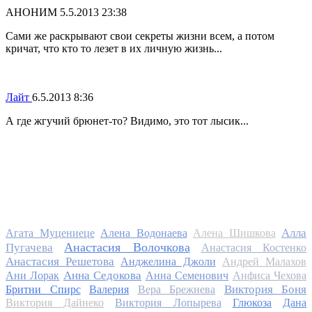
АНОНИМ
5.5.2013 23:38
Сами же раскрывают свои секреты жизни всем, а потом
кричат, что кто то лезет в их личную жизнь...
Лайт
6.5.2013 8:36
А где жгучий брюнет-то? Видимо, это тот лысик...
Алла
Агата Муцениеце
Алена Водонаева
Алена Шишкова
Анастасия Волочкова
Пугачева
Анастасия Костенко
Анастасия Решетова
Анджелина Джоли
Андрей Малахов
Анна Седокова
Ани Лорак
Анна Семенович
Анфиса Чехова
Виктория Боня
Бритни Спирс
Валерия
Вера Брежнева
Виктория Дайнеко
Виктория Лопырева
Глюкоза
Дана