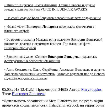
• Филипп Киркоров, Люся Чеботина, Стеша Павлова и другие
звезды стали гостями на VOICE INFLUENCER AWARDS
• На своей свадьбе Коля Сердюков переобнимал всех подруг жены
• «Island vibe»:
Виктория Лопырева
поделилась фоточками с
пляжного отдыха
• Во время отдыха на Мальдивах на пальчике Виктории Лопыревой
появилось колечко с огромным камнем. Топ пляжных фото
Виктории Лопыревой
• Брошенная мужем «Святая»
Виктория Лопырева
поделилась
фотографиями в белоснежном бикини
• Анна Семенович, Ольга Серябкина, Анастасия Волочкова и другие:
Топ фото российских «снегурочек», которые радовали нас до Нового
года и будут делать это после
05.05.2013 12:41:32
| Просмотров: 34635
Автор:
MaryPoppins
Тэги:
Виктория Лопырева
*Деятельность организации Meta Platforms Inc. по реализации
продуктов социальной сети Instagram/Facebook на территории