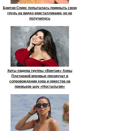
Бритни Спирс попыталась прикрыть свою
грудь на видео кристалликами, но не
получилось
Хиты лидера группы «Винтаж» Анны
Плетневой впервые прозвучат в
сопровождении хора и оркестра на
премьере шоу «Ностальгия»