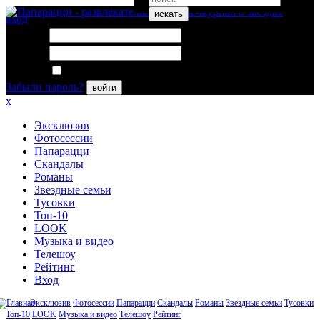
искать
вход
Логин:
Пароль:
Запомнить меня
Забыли пароль?
войти
x
Эксклюзив
Фотосессии
Папарацци
Скандалы
Романы
Звездные семьи
Тусовки
Топ-10
LOOK
Музыка и видео
Телешоу
Рейтинг
Вход
Эксклюзив
Фотосессии
Папарацци
Скандалы
Романы
Звездные семьи
Тусовки
Топ-10
LOOK
Музыка и видео
Телешоу
Рейтинг