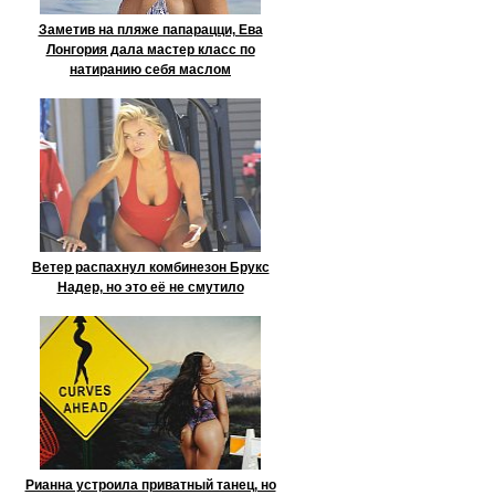
Заметив на пляже папарацци, Ева
Лонгория дала мастер класс по
натиранию себя маслом
Ветер распахнул комбинезон Брукс
Надер, но это её не смутило
Рианна устроила приватный танец, но