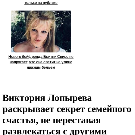
только на публике
Нового бойфренда Бритни Спирс не
напрягает, что она светит на улице
нижним бельем
Виктория Лопырева
раскрывает секрет семейного
счастья, не переставая
развлекаться с другими