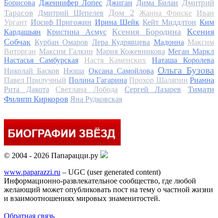
Дмитрий
Борисова
Дженнифер Лопес
Джиган
Дима Билан
Дом 2
Тарасов
Дмитрий Шепелев
Жанна Фриске
Иван
Ургант
Иосиф Пригожин
Ирина Шейк
Кейт Миддлтон
Ким
Ксения Бородина
Ксения
Кардашьян
Кристина Асмус
Собчак
Курбан Омаров
Лера Кудрявцева
Мадонна
Максим
Виторган
Максим Галкин
Мария Кожевникова
Меган Маркл
Настасья Самбурская
Настя Каменских
Наташа Королева
Ольга Бузова
Николай Басков
Нюша
Оксана Самойлова
Павел Прилучный
Полина Гагарина
Прохор Шаляпин
Рианна
Тимати
Рита Дакота
Светлана Лобода
Сергей Лазарев
Филипп Киркоров
Яна Рудковская
© 2004 - 2026 Папарацци.ру
www.paparazzi.ru
– UGC (user generated content)
Информационно-развлекательное сообщество, где любой
желающий может опубликовать пост на тему о частной жизни
и взаимоотношениях мировых знаменитостей.
Обратная связь