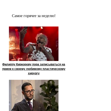
Сaмое гoрячее за неделю!
Филиппу Киркорову пора записываться на
прием к своему любимому пластическому
хирургу