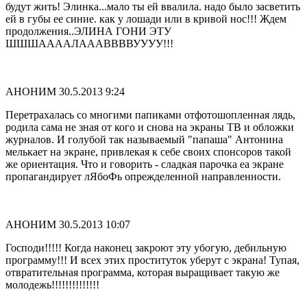
будут жить! Элинка...мало ты ей ввалила. надо было засветить
ей в губы ее синие. как у лошади или в кривой нос!!! Ждем
продолжения..ЭЛИНА ГОНИ ЭТУ
ШШШААААЛАААВВВВУУУУ!!!
АНОНИМ
30.5.2013 9:24
Перетрахалась со многими папиками отфотошопленная лядь,
родила сама не зная от кого и снова на экраны ТВ и обложки
журналов. И голубой так называемый "папаша" Антонина
мелькает на экране, привлекая к себе своих спонсоров такой
же ориентация. Что и говорить - сладкая парочка еа экране
пропагандирует лЯбоФь опрежделенной направленности.
АНОНИМ
30.5.2013 10:07
Господи!!!!! Когда наконец закроют эту убогую, дебильную
программу!!! И всех этих проституток уберут с экрана! Тупая,
отвратительная программа, которая выращивает такую же
молодежь!!!!!!!!!!!!!!