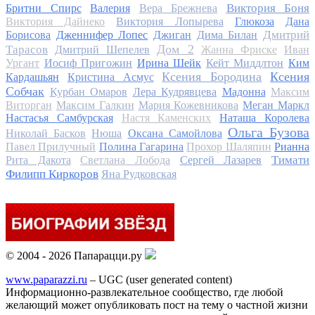
Виктория Боня
Бритни Спирс
Валерия
Вера Брежнева
Виктория Дайнеко
Виктория Лопырева
Глюкоза
Дана
Дмитрий
Борисова
Дженнифер Лопес
Джиган
Дима Билан
Дом 2
Тарасов
Дмитрий Шепелев
Жанна Фриске
Иван
Ургант
Иосиф Пригожин
Ирина Шейк
Кейт Миддлтон
Ким
Ксения Бородина
Ксения
Кардашьян
Кристина Асмус
Собчак
Курбан Омаров
Лера Кудрявцева
Мадонна
Максим
Виторган
Максим Галкин
Мария Кожевникова
Меган Маркл
Настасья Самбурская
Настя Каменских
Наташа Королева
Ольга Бузова
Николай Басков
Нюша
Оксана Самойлова
Павел Прилучный
Полина Гагарина
Прохор Шаляпин
Рианна
Тимати
Рита Дакота
Светлана Лобода
Сергей Лазарев
Филипп Киркоров
Яна Рудковская
© 2004 - 2026 Папарацци.ру
www.paparazzi.ru
– UGC (user generated content)
Информационно-развлекательное сообщество, где любой
желающий может опубликовать пост на тему о частной жизни