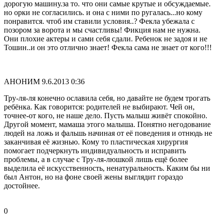
дорогую машину.за то. что они самые крутые и обсуждаемые.
но орки не согласились. и она с ними по ругалась...но кому
понравится. чтоб им ставили условия..? Фекла убежала с
позором за ворота и мы счастливы! Фикция нам не нужна.
Они плохие актеры и сами себя сдали. Ребенок не задоя и не
Тошин..и он это отлично знает! Фекла сама не знает от кого!!!
АНОНИМ
9.6.2013 0:36
Тру-ля-ля конечно ославила себя, но давайте не будем трогать
ребёнка. Как говорится: родителей не выбирают. Чей он,
точнее-от кого, не наше дело. Пусть малыш живёт спокойно.
Другой момент, мамаша этого малыша. Понятно негодование
людей на ложь и фальшь начиная от её поведения и отнюдь не
заканчивая её жизнью. Кому то пластическая хирургия
помогает подчеркнуть индивидуальность и исправить
проблемы, а в случае с Тру-ля-люшкой лишь ещё более
выделила её искусственность, ненатуральность. Каким бы ни
был Антон, но на фоне своей жены выглядит гораздо
достойнее.
0