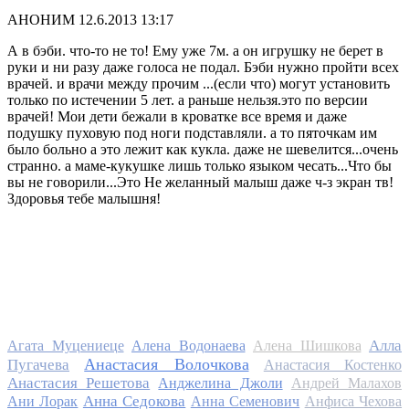
АНОНИМ
12.6.2013 13:17
А в бэби. что-то не то! Ему уже 7м. а он игрушку не берет в
руки и ни разу даже голоса не подал. Бэби нужно пройти всех
врачей. и врачи между прочим ...(если что) могут установить
только по истечении 5 лет. а раньше нельзя.это по версии
врачей! Мои дети бежали в кроватке все время и даже
подушку пуховую под ноги подставляли. а то пяточкам им
было больно а это лежит как кукла. даже не шевелится...очень
странно. а маме-кукушке лишь только языком чесать...Что бы
вы не говорили...Это Не желанный малыш даже ч-з экран тв!
Здоровья тебе малышня!
Алла
Агата Муцениеце
Алена Водонаева
Алена Шишкова
Анастасия Волочкова
Пугачева
Анастасия Костенко
Анастасия Решетова
Анджелина Джоли
Андрей Малахов
Анна Седокова
Ани Лорак
Анна Семенович
Анфиса Чехова