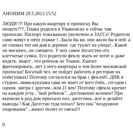
АНОНИМ
29.5.2013 15:52
ЛЮДИ !!! Про какую квартиру и прописку Вы
пишете???..Тошка родился в Ульяновске и сейчас там
прописан. Паспорт показывали увеличено в ЗАГСе! Родители
сами живут в пяти этажке !...Была бы кв. они жили бы в ней. а
не снимал тнт им дом в деревне. где туалет на улице!...Какой
он москвич...не смешите. У них самое богатство-это
клетчатые сумки. Его родители феклу знать не хотят и даже
видеть. знают . что ребенок не Тошин. Хватит
фантазировать...нет у него квартиры и тем более московской
прописки! Богатый чел. не пойдет работать в ресторан на
побегушках! Поэтому согласился на брак с феклой!..ДНК в
студию...мама-кукушка сама не знает от кого бэби...сегодня с
одним. завтра с другим...мля 21 век! Поэтому сфекла кричит
на каждом углу..."мой ребенок"...достижение великое! При
выписке в род.дом приехало пол. дагестана...вот и делайте
выводы ! Как Дагестан туда попал? Зато она "воздушное
очарование"...живот болит от смеха!!!
0