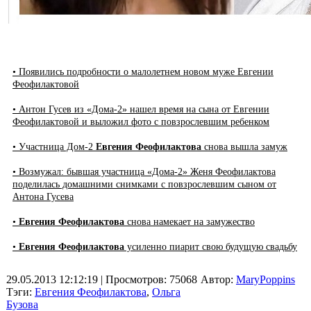
• Появились подробности о малолетнем новом муже Евгении
Феофилактовой
• Антон Гусев из «Дома-2» нашел время на сына от Евгении
Феофилактовой и выложил фото с повзрослевшим ребенком
• Участница Дом-2
Евгения Феофилактова
снова вышла замуж
• Возмужал: бывшая участница «Дома-2» Женя Феофилактова
поделилась домашними снимками с повзрослевшим сыном от
Антона Гусева
•
Евгения Феофилактова
снова намекает на замужество
•
Евгения Феофилактова
усиленно пиарит свою будущую свадьбу
29.05.2013 12:12:19
| Просмотров: 75068
Автор:
MaryPoppins
Тэги:
Евгения Феофилактова
,
Ольга
Бузова