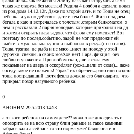
фальшивая...как ее жизнь! Элину называет старухой. а сама
такая же старуха без мозглая! Родила 4 ноября а сделали показ
из род.дома 14.12.12г. Даже по второй дате. и то Тоша не отец
ребенка. а уж по действит. дате и тем более!..Жила с задоем.
бегала к каю и встречалась с толстым .старым банкоматом. о
нем и рассказали 2 парня молодые. которые приходили на дд
и хотели открыть глаза задою. что фекла ему изменяет! Вот
поэтому по послед.событию. задой не мог предложит ей
выйти замуж. кольца купил и выбросил в реку...(с его слов).
Тоша..тряпка. не рыба и не мясо...идет на поводу у этой
дурочки. свеклы. а своих мозХов нет! Пара. фикция--без
любви и уважения. При любом скандале. фекла ему
показывает на дверь и оскорбляет (рожа..вали от сюда)....даже
соседу такое не скажешь! "брак" их обречен...рано или поздно.
тоша пострадавший...хотя фекла должна его благодарить. что
прикрыл позор нагульного ребенка!
0
АНОНИМ
29.5.2013 14:53
а от кого ребенок на самом деле?? можно же днк сделать и
опозорить ее на всю страну блин раньше за такое камнями
забрасывали а сейчас что это норма уже? блядь она и в
Африке блядь!