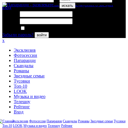
искать
вход
Логин:
Пароль:
Запомнить меня
Забыли пароль?
войти
x
Эксклюзив
Фотосессии
Папарацци
Скандалы
Романы
Звездные семьи
Тусовки
Топ-10
LOOK
Музыка и видео
Телешоу
Рейтинг
Вход
Эксклюзив
Фотосессии
Папарацци
Скандалы
Романы
Звездные семьи
Тусовки
Топ-10
LOOK
Музыка и видео
Телешоу
Рейтинг