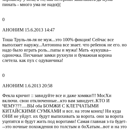
пинать - много ума не надо(((
0
АНОНИМ
15.6.2013 14:47
Тоша Труль-ля-ля не муж...это 100% фикция! Сейчас все
выползает наружу...Антонина все знает. что ребенок не его. но
надо было играть роль...папы и мужа! Мать -кукушка--
одиночка. Песчаные замки рухнули и бумажная корона
слетела. как пух с одуванчика!
0
АНОНИМ
1.6.2013 20:58
Фекла кричит :: завидуйте все и даже хомяки!!! МосХи
включи. свои отключенные...кто вам завидует..КТО И
ЧЕМУ???.....ВЫ оба БОМЖИ С КЛЕТЧАТЫМИ
КИТАЙСКИМИ СУМКАМИ и все. на этом конец! Ни куда
ОНИ не уйдут. их будут выпихивать за ворота. они за ворота
уцепятся и будут жить под воротами! Самая главная з-та будет-
--это ночные похождения по толстым и боХатым...вот и на это