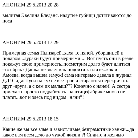
АНОНИМ
29.5.2013 20:28
вылитая Эвелина Бледанс. надутые губищи дотягиваются до
носа
АНОНИМ
29.5.2013 17:29
Примерная семья Пынзарей..хаха...с няней. уборщицей и
поваром...дураки будут примерными...! Вот пусть они в реале
покажут свою примерность..посмотрим долго будет длиться
этот брак? Дашка не знает как подойти к плите...как и
Амоева. когда вышла замуж! сама интервью давала в журнал
ДД! Сидят Гуси на кухне все трое и стараются перекричать
друг -друга. а с кем их малыш??? Конечно с няней! А сестра
приехала. просто подработать. на птицефабрике много не
платят...вот и здесь под видом "няни"!
АНОНИМ
29.5.2013 18:15
Какие же вы все злые и завистливые,безграмотные ханжи...да
какое вам всем дело до чужой жизни ?! Сидите и желчью