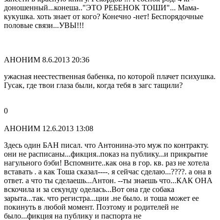
доношенный...конеша.."ЭТО РЕБЕНОК ТОШИ"... Мама-
кукушка. хоть знает от кого? Конечно -нет! Беспорядочные
половые связи...УВЫ!!!
АНОНИМ
8.6.2013 20:36
ужасная неестественная бабенка, по которой плачет психушка.
Гусак, где твои глаза были, когда тебя в загс тащили?
0
АНОНИМ
12.6.2013 13:08
Здесь один БАН писал. что Антонина-это муж по контракту.
они не расписаны...фикция..показ на публику...и прикрытие
нагульного бэби! Вспомните..как она в гор. кв. раз не хотела
вставать . а как Тоша сказал----. я сейчас сделаю...????. а она в
ответ. а что ты сделаешь...Антон. --ты знаешь что...КАК ОНА
вскочила и за секунду оделась...Вот она где собака
зарыта...так. что регистра...ции .не было. и тоша может ее
покинуть в любой момент. Поэтому и родителей не
было...фикция на публику и паспорта не