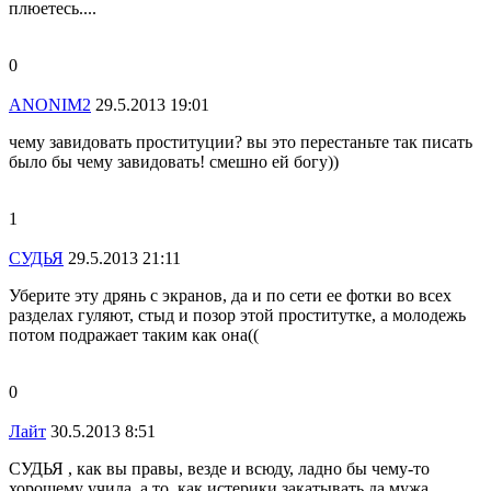
плюетесь....
0
ANONIM2
29.5.2013 19:01
чему завидовать проституции? вы это перестаньте так писать
было бы чему завидовать! смешно ей богу))
1
СУДЬЯ
29.5.2013 21:11
Уберите эту дрянь с экранов, да и по сети ее фотки во всех
разделах гуляют, стыд и позор этой проститутке, а молодежь
потом подражает таким как она((
0
Лайт
30.5.2013 8:51
СУДЬЯ , как вы правы, везде и всюду, ладно бы чему-то
хорошему учила, а то, как истерики закатывать да мужа