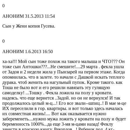
0
АНОНИМ
31.5.2013 11:54
Сын у Жени копия Гусева.
0
АНОНИМ
1.6.2013 16:50
ха-ха!!! Мой сын тоже похож на такого малыша и ЧТО??? Он
тоже сын Антошки???...Не смешите!....29 марта . фекла ушла
от Задоя и 2 недели жила у Пынзарей на первом этаже. Когда
опомнилась. что в залете. то начали с Дашкой искать теплого
дурака. чтоб женить на нагульный пупок. Кроме такого. как
Тоша не было вот и его решили навязать эту гулящую
самоделку! ...Тошку . Фекла ложила на полу у кровати.
надеясь. что еще вернется ..Задой. но он не вернулся! И так
продолжалось целый м-ц...! Его все звали--шпиц..! В мае м-це
ИХ переселили в гор. квартиры. и вот только здесь началась
их совместная жизнь!.... Вот как оказывается нужно
забеременеть....нужно мужа ложить у кровати на полу и будет
беременность 1000%...да еще 3-мя м-цами назад! Феклу
занести в красную книгу. Рекордов ..! Ребенок род. 4 кг-