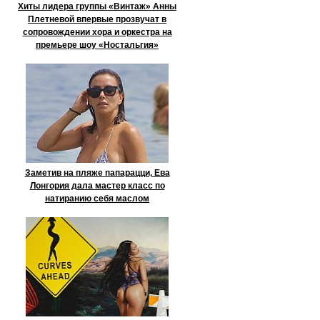
Хиты лидера группы «Винтаж» Анны
Плетневой впервые прозвучат в
сопровождении хора и оркестра на
премьере шоу «Ностальгия»
Заметив на пляже папарацци, Ева
Лонгория дала мастер класс по
натиранию себя маслом